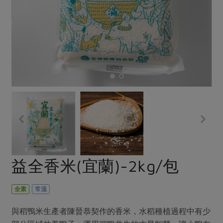
畜產肉類
水產
廚房瑜伽
合作25-經典快閃最後一週
水畜加工品
料理方式
產品檢驗
合作25-精選產品第四彈
關注議題
烘焙．點心
自主把關
合作25-精選產品第三彈
調理食材・點心
減硝酸鹽
惜食
醬料
檢驗報告
更多當季產品
調味醬料/南北貨
烘焙
非基改運動
支持本土農糧
湯品．鍋物
硝酸鹽檢驗
休閒零嘴
沖泡飲品
廢核運動
能源議題
漬物
議題活動
保健食品
減添加物
減塑減廢
涼拌沙拉
社員權益
主婦聯盟X樂齡網特約優惠案
公益金
食農教育
飲品
居家好物
合作社法規
30%rPET紅烏龍茶
更多議題
美妝保養
個人清潔
社務專區
2024農業發展計畫年度報告
益全香米(宜蘭)-2kg/包
主題食譜
生活者e週報
家庭清潔
織品
選舉專區
更多議題活動
異國料理
日用品
圖書禮品
全素
常溫
綠主張月刊
年菜食譜
防災用品
最新消息
把最好的台灣味帶回家！
與稻鴨米生產者陳晉恭契作的香米，水稻種植過程中有少
典藏閱覽室
養身食補