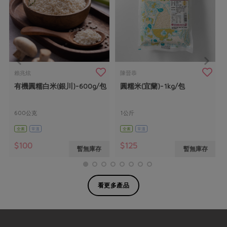
賴兆炫
陳晉恭
有機圓糯白米(銀川)-600g/包
圓糯米(宜蘭)-1kg/包
600公克
1公斤
全素
常溫
全素
常溫
$100
$125
暫無庫存
暫無庫存
看更多產品