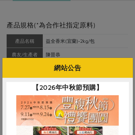
產品規格(*為合作社指定原料)
產品名稱
益全香米(宜蘭)-2kg/包
農友/生產者
陳晉恭
網站公告
產地/原產地
台灣宜蘭縣三星鄉
淨重/數量
2 公斤
【2026年中秋節預購】
內容物
白米(台農71號)
保存條件
陰涼乾燥處未開封可保存 6個月(開封
後請冷藏)
產品說明
蘭陽平原因緯度氣候條件，水稻為一