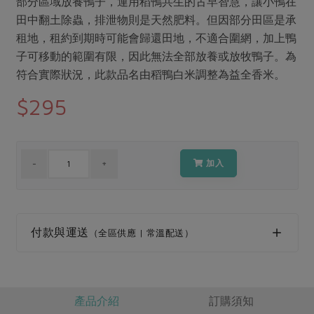
部分區域放養鴨子，運用稻鴨共生的古早智慧，讓小鴨在
媒體報導
最新產品
節慶大餐
田中翻土除蟲，排泄物則是天然肥料。但因部分田區是承
下載專區
租地，租約到期時可能會歸還田地，不適合圍網，加上鴨
優惠專區
子可移動的範圍有限，因此無法全部放養或放牧鴨子。為
高麗菜海鮮煎餅
符合實際狀況，此款品名由稻鴨白米調整為益全香米。
地區活動
素食專區
$295
社務會議
地區活動
樂齡友善
活動報下載
加入
付款與運送
（全區供應 | 常溫配送）
產品介紹
訂購須知