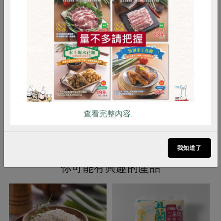
期稻作，七月收割後便讓土地養息，
惜食
RPET
食譜
減硝酸鹽
以期待來年的豐收成果。本社與農友
契約生產，加上三星鄉無污染的水
雞蛋
食安
共同購買
源，生產出好品質的稻米。
注意事項
品質規格、產期、碾製日期、有效期
限印於包裝袋上
備註/
友善級
其他標示
查看完整內容..
我知道了
你可能有興趣的產品