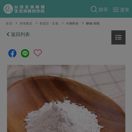
搜尋
選單
產品分類
首頁
所有產品
奶蛋豆・五穀
米麵雜糧
麵條/粉類
當季蔬果
返回列表
食譜料理
一籃菜
當令水果
食材
特別企畫
芽苗類
蕈菇類
米食
預購活動
綠主張
辛香料類
麵食
把最好的台灣味帶回家！
觀點文章
關於合作社
肉食
奶蛋豆・五穀
防災用品預購圓滿結束
主婦食堂
一籃菜真心話
海鮮
蛋
乳製品
認識合作社
重要公告
2026年端午節預購圓滿結束
社內大小事
合作聯合國
常備菜
豆製品
米麵雜糧
關於我們
更多預購活動
產品故事
生活提案
蔬食
合作社組織
肉品・水產
樂齡生活
親子食育
蛋料理
當季產品
員工與求才