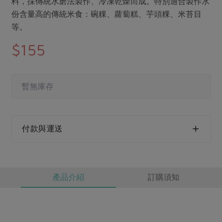
料，採傳統水磨法製作、冷凍乾燥而成。特別適合製作水
媒體報導
最新產品
節慶大餐
份含量高的傳統米食：碗粿、蘿蔔糕、芋頭粿、米苔目
下載專區
等。
優惠專區
$155
高麗菜海鮮煎餅
地區活動
素食專區
社務會議
地區活動
樂齡友善
暫無庫存
活動報下載
付款與運送
產品介紹
訂購須知