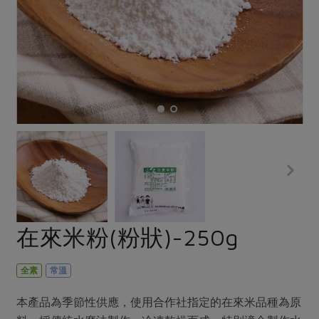
畜產肉類
水產
廚房瑜伽
合作25-經典快閃最後一週
水畜加工品
料理方式
產品檢驗
合作25-精選產品第四彈
關注議題
烘焙．點心
自主把關
合作25-精選產品第三彈
調理食材・點心
減硝酸鹽
惜食
醬料
檢驗報告
更多當季產品
調味醬料/南北貨
烘焙
非基改運動
支持本土農糧
湯品．鍋物
硝酸鹽檢驗
休閒零嘴
沖泡飲品
廢核運動
能源議題
漬物
議題活動
保健食品
減添加物
減塑減廢
涼拌沙拉
社員權益
主婦聯盟X樂齡網特約優惠案
公益金
食農教育
飲品
居家好物
合作社法規
30%rPET紅烏龍茶
更多議題
美妝保養
個人清潔
社務專區
2024農業發展計畫年度報告
在來米粉(粉狀)-250g
主題食譜
生活者e週報
家庭清潔
織品
選舉專區
更多議題活動
異國料理
日用品
圖書禮品
全素
常溫
綠主張月刊
年菜食譜
防災用品
最新消息
把最好的台灣味帶回家！
本產品為季節性供應，使用合作社指定的在來米品種為原
典藏閱覽室
養身食補