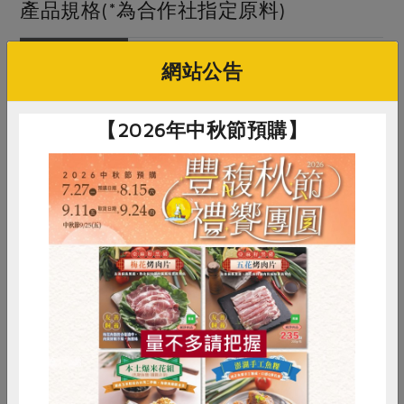
產品規格(*為合作社指定原料)
產品名稱
在來米粉(粉狀)-250g
網站公告
農友/生產者
豐利食品廠股份有限公司
【2026年中秋節預購】
產地/原產地
台灣
淨重/數量
250公克
內容物
長秈白米(台中秈17號)
保存條件
陰涼乾燥、避光處儲存未開封保存1年
產品說明
1. 以合作社指定之長秈白米採水磨、
惜食
RPET
食譜
減硝酸鹽
冷凍乾燥製成 2. 可用於製作米苔目、
雞蛋
食安
共同購買
河粉、米粉、碗粿、蘿蔔糕使用