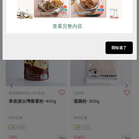
你可能有興趣的產品
查看完整內容..
我知道了
薯寶國際有限公司(章源)
范郁卿
章俊源台灣蕃薯粉-400g
蓮藕粉-300g
400公克
300公克
全素
常溫
全素
常溫
$95
$365