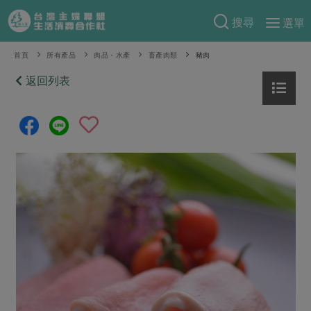
搜尋
選單
產品分類
首頁
所有產品
肉品・水產
畜產肉類
豬肉
當季蔬果
返回列表
食譜料理
一籃菜
當令水果
食材
特別企畫
芽苗類
蕈菇類
米食
預購活動
綠主張
辛香料類
麵食
把最好的台灣味帶回家！
觀點文章
關於合作社
肉食
奶蛋豆・五穀
防災用品預購圓滿結束
主婦食堂
一籃菜真心話
海鮮
蛋
乳製品
認識合作社
重要公告
2026年端午節預購圓滿結束
社內大小事
合作聯合國
常備菜
豆製品
米麵雜糧
關於我們
更多預購活動
產品故事
生活提案
蔬食
合作社組織
肉品・水產
樂齡生活
親子食育
蛋料理
當季產品
員工與求才