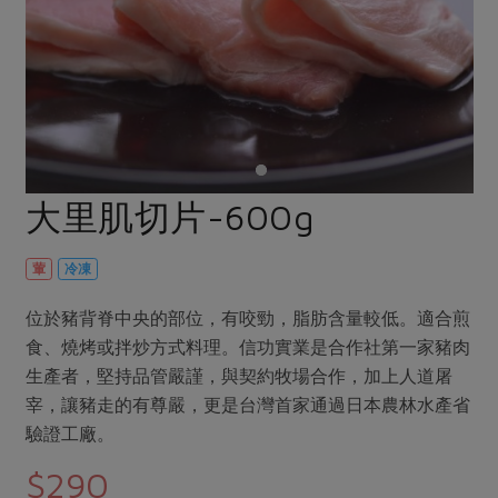
畜產肉類
水產
廚房瑜伽
合作25-經典快閃最後一週
水畜加工品
料理方式
產品檢驗
合作25-精選產品第四彈
關注議題
烘焙．點心
自主把關
合作25-精選產品第三彈
調理食材・點心
減硝酸鹽
惜食
醬料
檢驗報告
更多當季產品
調味醬料/南北貨
烘焙
非基改運動
支持本土農糧
湯品．鍋物
硝酸鹽檢驗
休閒零嘴
沖泡飲品
廢核運動
能源議題
大里肌切片-600g
漬物
議題活動
保健食品
減添加物
減塑減廢
涼拌沙拉
社員權益
主婦聯盟X樂齡網特約優惠案
葷
冷凍
公益金
食農教育
飲品
居家好物
合作社法規
30%rPET紅烏龍茶
更多議題
位於豬背脊中央的部位，有咬勁，脂肪含量較低。適合煎
美妝保養
個人清潔
社務專區
2024農業發展計畫年度報告
食、燒烤或拌炒方式料理。信功實業是合作社第一家豬肉
主題食譜
生活者e週報
生產者，堅持品管嚴謹，與契約牧場合作，加上人道屠
家庭清潔
織品
選舉專區
更多議題活動
宰，讓豬走的有尊嚴，更是台灣首家通過日本農林水產省
異國料理
日用品
圖書禮品
綠主張月刊
驗證工廠。
年菜食譜
防災用品
最新消息
把最好的台灣味帶回家！
$290
典藏閱覽室
養身食補