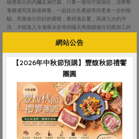
檢查取出的內臟及淋巴腺，只要一發現可疑病症，須將整
隻豬連同其前後兩隻，一起拉出生產線等待更進一步的檢
驗。而最後分切好的屠體，要經過反覆，高達九次的沖
洗，才能進入冷凍庫冰存等待隔天再接續做分切跟加工的
動作。
網站公告
這樣繁複的手續，不是特殊的規格待遇，而是信功每天重
複的工作流程。再一次的，我又想起了楊醫師的名言：
【2026年中秋節預購】豐馥秋節禮饗
『九十九分，等於零分。』
團圓
惜食
RPET
食譜
減硝酸鹽
雞蛋
食安
共同購買