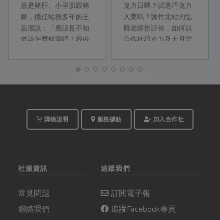
品是豬肝、小里肌跟豬
克力日嗎？試過巧克力
腳，擔任站務多年的王
入菜嗎？讓竹北站的弘
品潔說：「應該是不知
雁老師告訴你，如何以
道該怎麼料理吧！我做
合作社巧克力及七月當
的每一道菜靈感都來自
令食材，來設計獨特風
社員喔。」小里肌肉切
味的巧克力料理！
厚、拍平就是很大塊的
豬排，灑上原料採有機
種植且低溫長時間烘焙
的本土九層塔粉、辣椒
粉，一豬多吃，還有涼
購物說明
服務據點
加入合作社
拌粉肝、辣燒豬腳，簡
單又有料的「五辛級」
全豬料理上菜囉！
社服資訊
追蹤我們
常見問題
訂閱電子報
聯絡我們
追蹤Facebook專頁