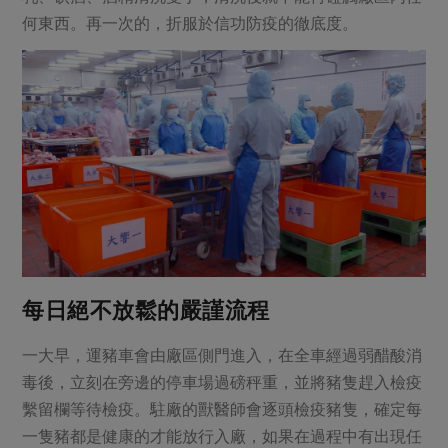
何東西。再一次的，折服於信功防疫的徹底度。
每日絕不放鬆的嚴謹流程
一大早，運豬車會由廠區側門進入，在全車經過弱醋酸消
毒後，立刻在旁邊的停車場過磅秤重，並將豬隻趕入檢疫
繫留欄等待檢疫。駐廠的獸醫師會逐頭檢疫豬隻，確定每
一隻豬都是健康的才能放行入廠，如果在過程中有出現任