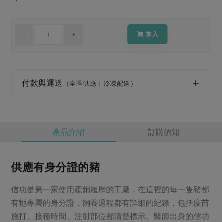
媒體報導
最新產品
節慶大餐
下載專區
優惠專區
加入
高麗菜海鮮煎餅
地區活動
素食專區
社務會議
地區活動
付款與運送
樂齡友善
（全區供應 | 冷凍配送）
活動報下載
產品介紹
訂購須知
供應有身分證的豬
信功是第一家使用產銷履歷的工廠，在這裡的每一隻豬都
有牠專屬的身分證，飼養過程都有詳細的紀錄，包括疫苗
施打、接種時間、注射部位都清楚標示。醫師出身的信功