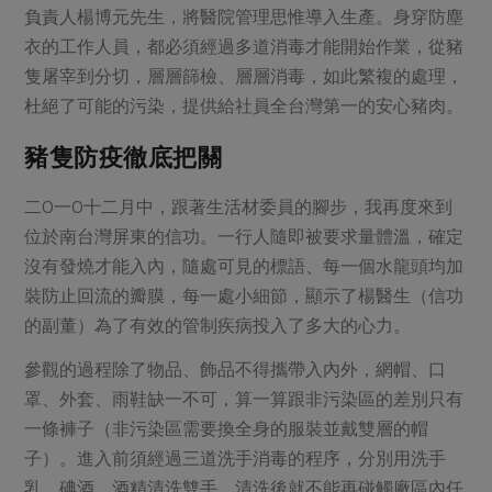
負責人楊博元先生，將醫院管理思惟導入生產。身穿防塵
衣的工作人員，都必須經過多道消毒才能開始作業，從豬
隻屠宰到分切，層層篩檢、層層消毒，如此繁複的處理，
杜絕了可能的污染，提供給社員全台灣第一的安心豬肉。
豬隻防疫徹底把關
二O一O十二月中，跟著生活材委員的腳步，我再度來到
位於南台灣屏東的信功。一行人隨即被要求量體溫，確定
沒有發燒才能入內，隨處可見的標語、每一個水龍頭均加
裝防止回流的瓣膜，每一處小細節，顯示了楊醫生（信功
的副董）為了有效的管制疾病投入了多大的心力。
參觀的過程除了物品、飾品不得攜帶入內外，網帽、口
罩、外套、雨鞋缺一不可，算一算跟非污染區的差別只有
一條褲子（非污染區需要換全身的服裝並戴雙層的帽
子）。進入前須經過三道洗手消毒的程序，分別用洗手
乳、碘酒、酒精清洗雙手，清洗後就不能再碰觸廠區內任