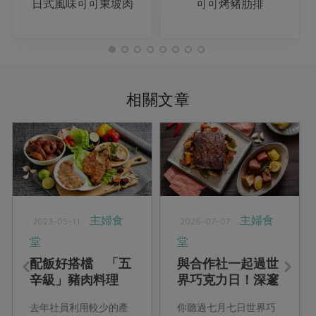
日式風味可可東坡肉
可可烤豬肋排
相關文章
主婦食
主婦食
2023-05-11
2026-07-07
堂
堂
配飯好搭檔 「五
與合作社一起過世
辛級」豬肉料理
界巧克力日！深邃
醇厚的巧克力鹹食
去年社員利用較少的產
你聽過七月七日世界巧
饗宴