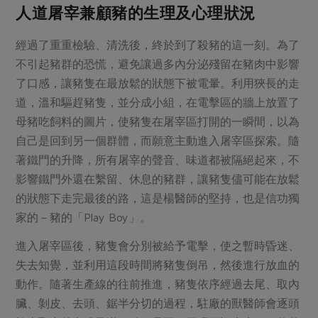
人道屠宰兼顧豬的生理及心理狀況
經過了重重檢驗、清洗後，終於到了殺豬的這一刻。為了
不引起豬群的恐慌，避免讓過多內分泌殘留在豬肉中影響
了口感，讓豬隻在最放鬆的狀態下被電暈。利用狹長的走
道，溫和驅趕豬隻，並分成小組，在電擊區的牆上放置了
母豬吃飼料的圖片，使豬隻在屠宰區打開的一瞬間，以為
自己是回到另一個群體，而願意主動進入屠宰區探索。隨
著鐵門的升降，所有屠宰的聲音、味道都被隔絕起來，不
影響鐵門外還在繫留、休息的豬群，讓豬隻儘可能在放鬆
的狀態下走完最後的路，這是楊醫師的堅持，也是信功獨
家的－豬的「Play Boy」。
進入屠宰區後，豬隻會分別被給予電擊，使之暫時昏迷、
失去知覺，並利用這段時間將豬隻倒吊，然後進行放血的
動作。隨著生產線的往前推進，豬隻依序經過去尾、取內
臟、剝皮、去頭、鋸半分切的過程，駐廠的獸醫師會逐頭