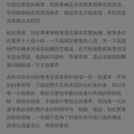
何疑似帶源的豬隻，則原車輛及所有豬隻都將停留原地，
等待動物檢疫局派員檢查，確認安全才能進場，否則就是
原車載出去銷毀。
檢疫過後，則有專車將豬隻運往屠宰前繫留欄，豬隻會在
此繫留十八個小時，一方面穩定豬隻的心情，另一方面讓
牠們有機會洗澡並藉機排空腸道，也可順便觀察豬隻有沒
有疑似帶源、發病的可能性。而屠宰前，還必須再讓獸醫
逐頭檢驗過一次才能屠宰。
由於目前信功的豬隻是從各契約牧場一批一批運來，平時
的飼養管理，只能由雙方互相承諾的合約來約束，所以在
每一次殺豬前，都必須要預宰數頭先進行疾病的快篩檢
驗，篩檢合格後，才能進行整批次的屠宰。因此每一次的
屠宰都必須耗費許多的時間等待、檢驗、確認，如此繁複
的防疫措施，一切都只是為了杜絕所有可能污染的機會，
提供社員最安心、美味的食材。