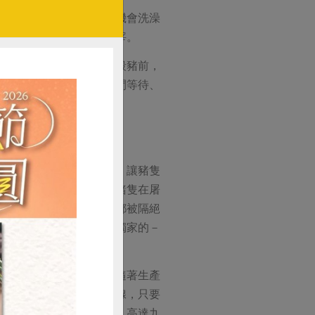
心情，另一方面讓牠們有機會洗澡
醫逐頭檢驗過一次才能屠宰。
約來約束，所以在每一次殺豬前，
屠宰都必須耗費許多的時間等待、
、美味的食材。
殘留在豬肉中影響了口感，讓豬隻
了母豬吃飼料的圖片，使豬隻在屠
，所有屠宰的聲音、味道都被隔絕
楊醫師的堅持，也是信功獨家的－
，然後進行放血的動作。隨著生產
頭檢查取出的內臟及淋巴腺，只要
切好的屠體，要經過反覆，高達九