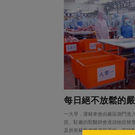
每日絕不放鬆的嚴
一大早，運豬車會由廠區側門進
疫。駐廠的獸醫師會逐頭檢疫豬
及所有豬隻都將停留原地，等待