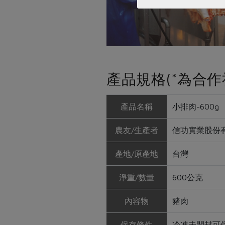
產品規格(*為合作
產品名稱
小排肉-600g
農友/生產者
信功實業股份
產地/原產地
台灣
淨重/數量
600公克
內容物
豬肉
保存條件
冷凍未開封可