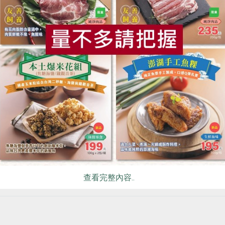
等待隔天再接續做分切跟加工的動作。
食
RPET
食譜
減硝酸鹽
雞蛋
食安
共同
格待遇，而是信功每天重複的工作流程。再一次的，我又想起了
查看完整內容..