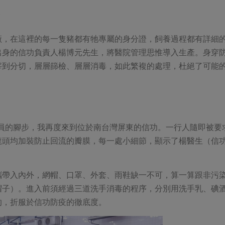
廠，在這裡的每一隻豬都有牠專屬的身分證，飼養過程都有詳細
出身的信功負責人楊博元先生，將醫院管理思惟導入生產。身穿
宰到分切，層層篩檢、層層消毒，如此繁複的處理，杜絕了可能
委員的腳步，我再度來到位於南台灣屏東的信功。一行人隨即被要
龍頭均加裝防止回流的瓣膜，每一處小細節，顯示了楊醫生（信
攜帶入內外，網帽、口罩、外套、雨鞋缺一不可，算一算跟非污
帽子）。進入前須經過三道洗手消毒的程序，分別用洗手乳、碘
的，折服於信功防疫的徹底度。