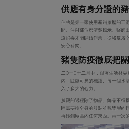
供應有身分證的豬
信功是第一家使用產銷履歷的工
間、注射部位都清楚標示。醫師
道消毒才能開始作業，從豬隻屠
安心豬肉。
豬隻防疫徹底把關
二O一O十二月中，跟著生活材
內，隨處可見的標語、每一個水
入了多大的心力。
參觀的過程除了物品、飾品不得
區需要換全身的服裝並戴雙層的
再碰觸廠區內任何東西。再一次