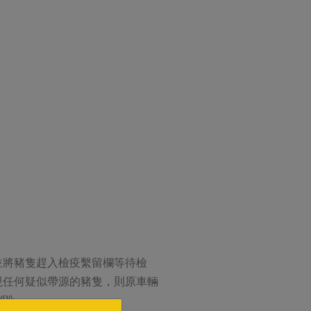
並將豬隻趕入檢疫繫留欄等待檢
現任何疑似帶源的豬隻，則原車輛
銷毀。