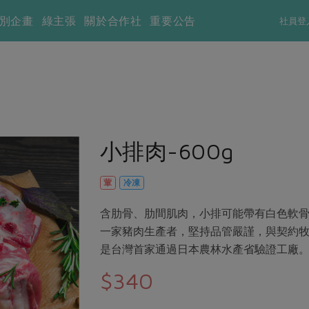
別企畫
綠主張
關於合作社
重要公告
社員登
小排肉-600g
葷
冷凍
含肋骨、肋間肌肉，小排可能帶有白色軟
一家豬肉生產者，堅持品管嚴謹，與契約
是台灣首家通過日本農林水產省驗證工廠
$340