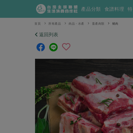
產品分類
食譜料理
特
首頁
所有產品
肉品・水產
畜產肉類
豬肉
返回列表