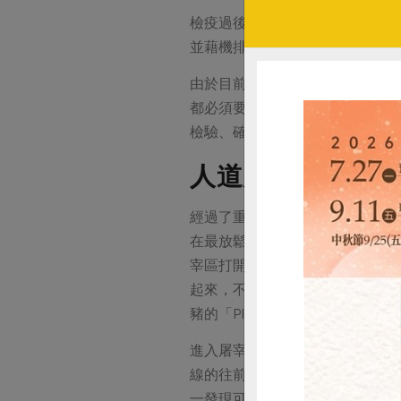
檢疫過後，則有專車將豬隻運往
並藉機排空腸道，也可順便觀察
由於目前信功的豬隻是從各契約
都必須要預宰數頭先進行疾病的
檢驗、確認，如此繁複的防疫措
人道屠宰兼顧豬的
經過了重重檢驗、清洗後，終於
在最放鬆的狀態下被電暈。利用
宰區打開的一瞬間，以為自己是
起來，不影響鐵門外還在繫留、
豬的「Play Boy」。
進入屠宰區後，豬隻會分別被給
線的往前推進，豬隻依序經過去
一發現可疑病症，須將整隻豬連