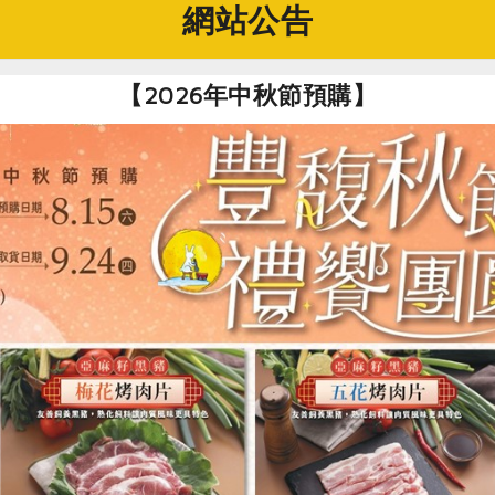
網站公告
屠宰前繫留欄，豬隻會在此繫留十八個小時，一方面穩定豬隻的
豬隻有沒有疑似帶源、發病的可能性。而屠宰前，還必須再讓獸
【2026年中秋節預購】
牧場一批一批運來，平時的飼養管理，只能由雙方互相承諾的合
快篩檢驗，篩檢合格後，才能進行整批次的屠宰。因此每一次的
施，一切都只是為了杜絕所有可能污染的機會，提供社員最安心
生理及心理狀況
到了殺豬的這一刻。為了不引起豬群的恐慌，避免讓過多內分泌
狹長的走道，溫和驅趕豬隻，並分成小組，在電擊區的牆上放置
回到另一個群體，而願意主動進入屠宰區探索。隨著鐵門的升降
休息的豬群，讓豬隻儘可能在放鬆的狀態下走完最後的路，這是
予電擊，使之暫時昏迷、失去知覺，並利用這段時間將豬隻倒吊
尾、取內臟、剝皮、去頭、鋸半分切的過程，駐廠的獸醫師會逐
同其前後兩隻，一起拉出生產線等待更進一步的檢驗。而最後分