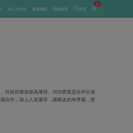
0
入
加入合作社
服務據點
購物說明
搜尋
骨。目前供應規格為薄排。信功實業是合作社第
牧場合作，加上人道屠宰，讓豬走的有尊嚴，更
。