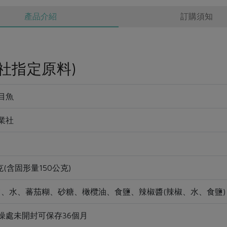
產品介紹
訂購須知
社指定原料)
目魚
業社
克(含固形量150公克)
*、水、蕃茄糊、砂糖、橄欖油、食鹽、辣椒醬(辣椒、水、食鹽)
燥處未開封可保存36個月