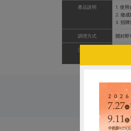
產品說明
1. 使
2. 
3. 
調理方式
開封即
注意事項
1. 
2. 
# 防