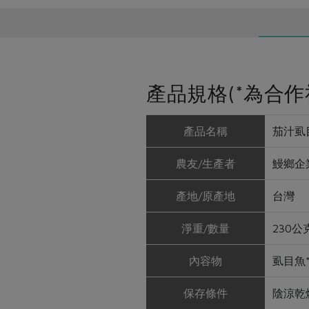
產品規格(*為合作
產品名稱
茄汁虱
農友/生產者
鰻鄉企
產地/原產地
台灣
淨重/數量
230公
內容物
虱目魚
保存條件
陰涼乾