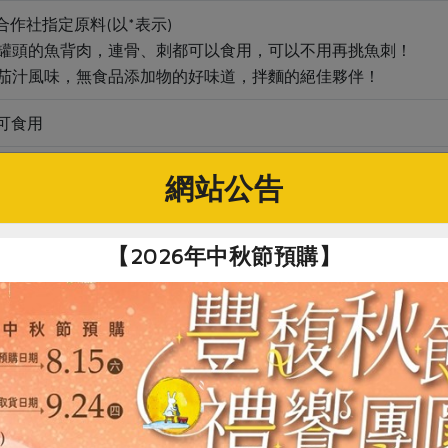
用合作社指定原料(以*表示)
做成罐頭的魚背肉，連骨、刺都可以食用，可以不用再挑魚刺！
招牌茄汁風味，無食品添加物的好味道，拌麵的絕佳夥伴！
可食用
本品含有魚類及其製品，對其過敏者請勿食用。
網站公告
產品含魚骨、魚刺，請留意吞嚥。
【2026年中秋節預購】
關鍵字
災食品
# 罐頭
# 虱目魚
# 水產海鮮
# 