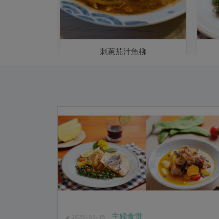
魚
刺蔥茄汁魚柳
主婦食堂
2025-05-15