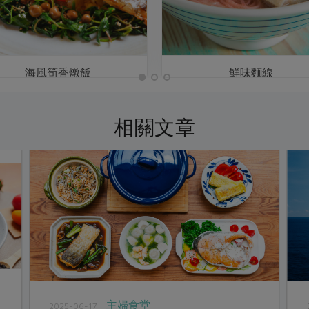
海風筍香燉飯
鮮味麵線
相關文章
主婦食堂
2025-06-17