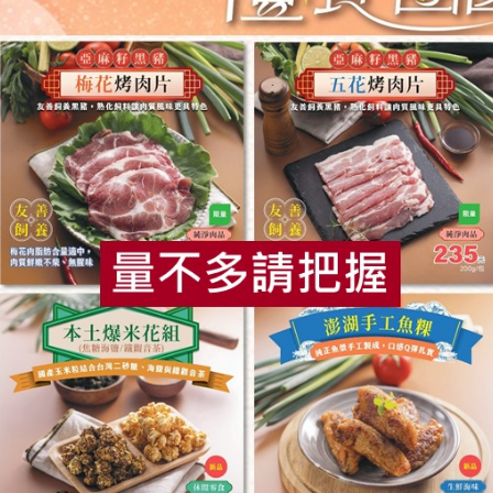
你可能有興趣的產品
食
RPET
食譜
減硝酸鹽
雞蛋
食安
共同
美食有限公司
松葉美食有限公司
八寶粥(松葉美食有限公
古早味紅豆湯(松葉美食
300g
司)-300g
00公克(固形量200公克)
淨重300公克(固形量180公克)
常溫
全素
常溫