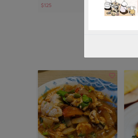
$125
$52