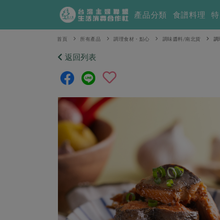
產品分類
食譜料理
特
首頁
所有產品
調理食材・點心
調味醬料/南北貨
調
返回列表