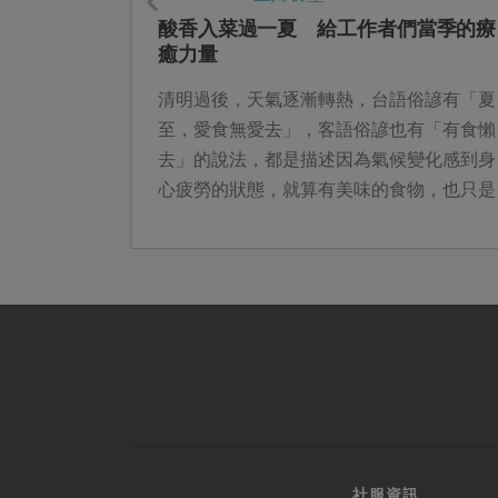
－溫室養殖
酸香入菜過一夏 給工作者們當季的療
癒力量
矗立著兩、
清明過後，天氣逐漸轉熱，台語俗諺有「夏
夢想立基之
至，愛食無愛去」，客語俗諺也有「有食懶
裡共同生活
去」的說法，都是描述因為氣候變化感到身
營之路。
心疲勞的狀態，就算有美味的食物，也只是
心裡想吃卻不願意出門；所以，本次綠主張
邀請台南分社社員怡慈，設計兩道能補充豐
富營養的當季蔬果土鍋料理，讓社員在一天
的勞動過後，用土地的能量療癒身心。
社服資訊