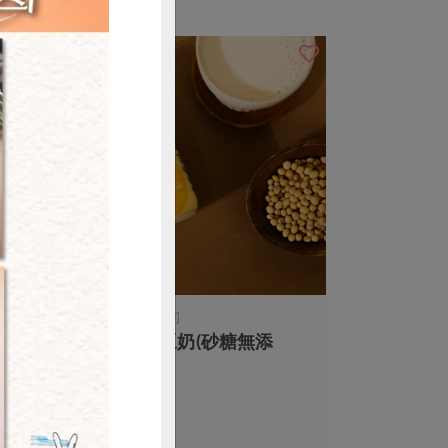
購買
正康食品有限公司
有限公
Jacksoy濃豆奶(砂糖無添
加)330ml
330毫升
全素
常溫