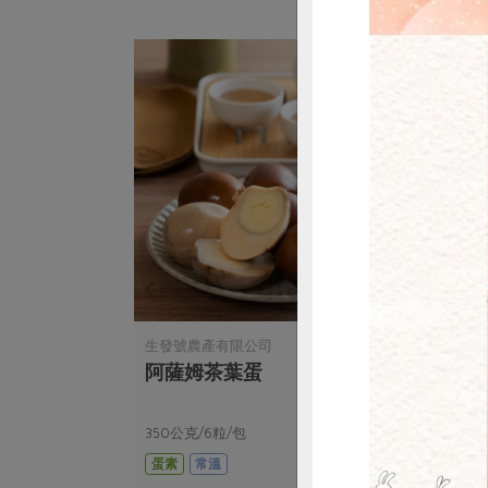
惜
生發號農產有限公司
松葉
阿薩姆茶葉蛋
桂圓
司)-
350公克/6粒/包
淨重3
蛋素
常溫
全素