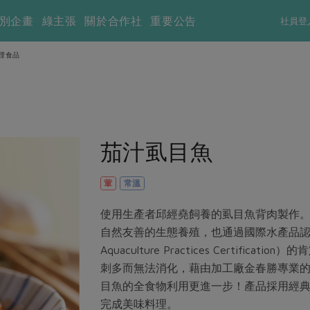
別企畫
綠主張
關於合作社
重要公告
社員登
理食品
茄汁虱目魚
葷
常溫
使用生產者邱經堯飼養的虱目魚背肉製作
自然友善的生態養殖，也通過國際水產品認證
Aquaculture Practices Certif
刺多而無法消化，藉由加工廠金春勝專業
目魚的全食物利用更進一步！產品採用經
完成美味料理。