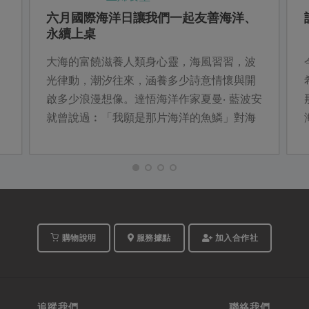
六月國際海洋日讓我們一起友善海洋、
永續上桌
大海的富饒滋養人類身心靈，海風習習，波
光律動，潮汐往來，涵養多少詩意情懷與開
啟多少浪漫想像。達悟海洋作家夏曼‧ 藍波安
就曾說過︰「我願是那片海洋的魚鱗」對海
洋的深情與敬畏不言而喻。萬物平等，海洋
資源也並非不虞匱乏，永續環境才有未來。
購物說明
服務據點
加入合作社
追蹤我們
聯絡我們