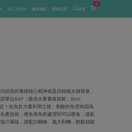
0
入
加入合作社
服務據點
購物說明
搜尋
。邱經堯的養殖核心精神就是回歸能永續發展、
單位BAP（最佳水產養殖規範，Best
ication）的肯定！在魚肚大量利用之後，剩餘的魚背肉因為
的生產技術，將魚骨魚刺處理到可以嚼食，讓虱
典茄汁風味，搭配白麵條、義大利麵，輕鬆就能