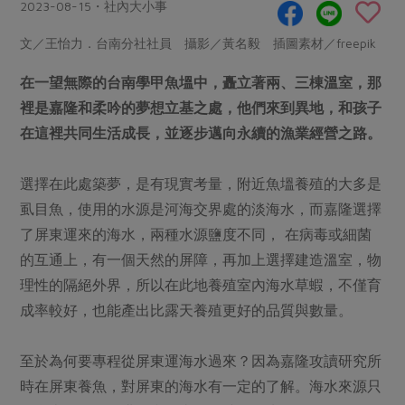
畜產肉類
水產
2023-08-15・社內大小事
廚房瑜伽
合作25-經典快閃最後一週
水畜加工品
料理方式
文／王怡力．台南分社社員 攝影／黃名毅 插圖素材／freepik
產品檢驗
合作25-精選產品第四彈
關注議題
烘焙．點心
在一望無際的台南學甲魚塭中，矗立著兩、三棟溫室，那
自主把關
合作25-精選產品第三彈
調理食材・點心
減硝酸鹽
惜食
醬料
裡是嘉隆和柔吟的夢想立基之處，他們來到異地，和孩子
檢驗報告
更多當季產品
調味醬料/南北貨
烘焙
非基改運動
支持本土農糧
在這裡共同生活成長，並逐步邁向永續的漁業經營之路。
湯品．鍋物
硝酸鹽檢驗
休閒零嘴
沖泡飲品
廢核運動
能源議題
漬物
議題活動
選擇在此處築夢，是有現實考量，附近魚塭養殖的大多是
保健食品
減添加物
減塑減廢
涼拌沙拉
虱目魚，使用的水源是河海交界處的淡海水，而嘉隆選擇
社員權益
主婦聯盟X樂齡網特約優惠案
公益金
食農教育
了屏東運來的海水，兩種水源鹽度不同， 在病毒或細菌
飲品
居家好物
合作社法規
30%rPET紅烏龍茶
更多議題
的互通上，有一個天然的屏障，再加上選擇建造溫室，物
美妝保養
個人清潔
社務專區
2024農業發展計畫年度報告
理性的隔絕外界，所以在此地養殖室內海水草蝦，不僅育
主題食譜
生活者e週報
家庭清潔
織品
成率較好，也能產出比露天養殖更好的品質與數量。
選舉專區
更多議題活動
異國料理
日用品
圖書禮品
綠主張月刊
至於為何要專程從屏東運海水過來？因為嘉隆攻讀研究所
年菜食譜
防災用品
最新消息
把最好的台灣味帶回家！
時在屏東養魚，對屏東的海水有一定的了解。海水來源只
典藏閱覽室
養身食補