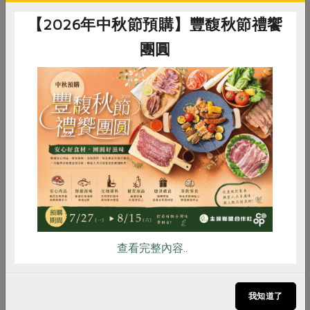
【2026年中秋節預購】豐馥秋節禮饗
團圓
惜食
RPET
食譜
減硝酸鹽
雞蛋
食安
共同購買
查看完整內容..
我知道了