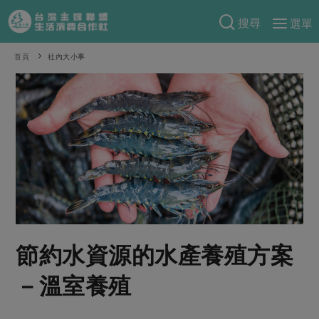
搜尋
選單
產品分類
首頁
社內大小事
當季蔬果
食譜料理
一籃菜
當令水果
食材
特別企畫
芽苗類
蕈菇類
米食
預購活動
綠主張
辛香料類
麵食
把最好的台灣味帶回家！
觀點文章
關於合作社
肉食
奶蛋豆・五穀
防災用品預購圓滿結束
主婦食堂
一籃菜真心話
海鮮
蛋
乳製品
認識合作社
重要公告
2026年端午節預購圓滿結束
社內大小事
合作聯合國
節約水資源的水產養殖方案
常備菜
豆製品
米麵雜糧
關於我們
更多預購活動
產品故事
生活提案
蔬食
－溫室養殖
合作社組織
肉品・水產
樂齡生活
親子食育
蛋料理
當季產品
員工與求才