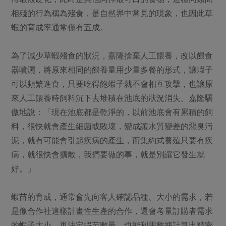
相殘的行為稱為殘食，是自然界中常見的現象，也因此草
蝦的育成率通常僅有五成。
為了減少草蝦殘食的狀況，嘉隆捨棄人工餵養，改以餵食
器噴灑，將原來相同的餵養量用少量多餐的形式，讓蝦子
可以頻繁進食，只要吃得飽蝦子就不會相互攻擊，也讓原
來人工餵養時飼料沉下去堆積在池底的狀況消失。嘉隆驕
傲地說：「現在池底都是乾淨的，以前池底會有累積的飼
料，很快就會產生細菌或敗壞，變成讓水質變差的惡臭污
泥，就有可能會引起疾病的產生，而集約式養殖只要有疾
病，就很快會擴散，我們要做的事，就是別讓它發生就
好。」
蝦苗的育成，通常會先向客人確認品種、大小的需求，若
是像合作社這樣計畫性生產的合作，還會考量訂購者需求
的蝦子大小，再決定蝦苗數量，也能利用數據計算出精密