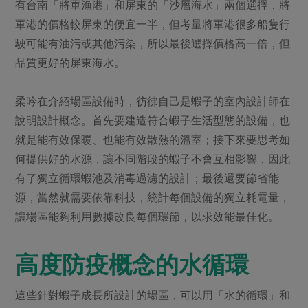
媒體報導
有台南「將軍漁港」和屏東的「沙層海水」兩個選擇，將
最新產品
節慶大餐
軍港的價格較屏東的便宜一半，但考量將軍港很多船隻行
下載專區
駛可能有油污或其他污染，所以最後選擇價格高一倍，但
優惠專區
品質更好的屏東海水。
高麗菜海鮮煎餅
地區活動
素食專區
社務會議
地區活動
柔吟在介紹場區設備時，彷彿自己是蝦子的室內設計師在
樂齡友善
說明設計概念。首先要建造符合蝦子生活型態的設備，也
活動報下載
就是能有效保暖、也能有效散熱的溫室；接下來要思考如
何提供好的水源，讓不同階段的蝦子不會互相影響，因此
有了獨立循環蝦池及消毒過濾的設計；最後還要節省能
源，當然就需要依靠科技，統計每個設備的獨立耗電量，
讓場區能夠利用數據改良每個環節，以求效能最佳化。
高度防疫概念的水循環
這些針對蝦子成長所設計的場區，可以用「水的循環」和