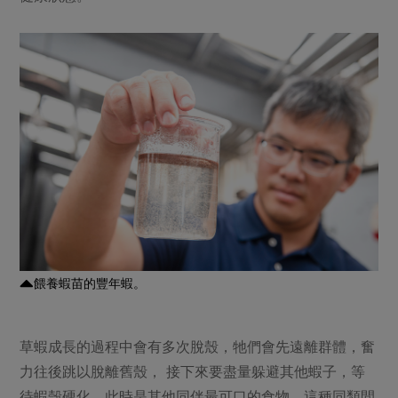
餵養蝦苗的豐年蝦。
草蝦成長的過程中會有多次脫殼，牠們會先遠離群體，奮
力往後跳以脫離舊殼， 接下來要盡量躲避其他蝦子，等
待蝦殼硬化，此時是其他同伴最可口的食物，這種同類間