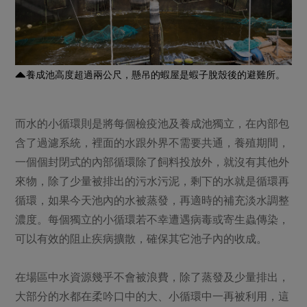
養成池高度超過兩公尺，懸吊的蝦屋是蝦子脫殼後的避難所。
而水的小循環則是將每個檢疫池及養成池獨立，在內部包
含了過濾系統，裡面的水跟外界不需要共通，養殖期間，
一個個封閉式的內部循環除了飼料投放外，就沒有其他外
來物，除了少量被排出的污水污泥，剩下的水就是循環再
循環，如果今天池內的水被蒸發，再適時的補充淡水調整
濃度。每個獨立的小循環若不幸遭遇病毒或寄生蟲傳染，
可以有效的阻止疾病擴散，確保其它池子內的收成。
在場區中水資源幾乎不會被浪費，除了蒸發及少量排出，
大部分的水都在柔吟口中的大、小循環中一再被利用，這