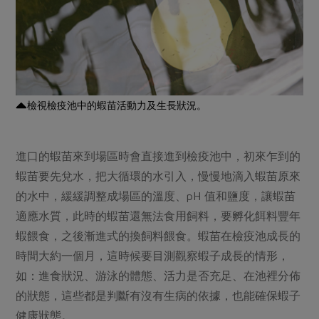
檢視檢疫池中的蝦苗活動力及生長狀況。
進口的蝦苗來到場區時會直接進到檢疫池中，初來乍到的
蝦苗要先兌水，把大循環的水引入，慢慢地滴入蝦苗原來
的水中，緩緩調整成場區的溫度、pH 值和鹽度，讓蝦苗
適應水質，此時的蝦苗還無法食用飼料，要孵化餌料豐年
蝦餵食，之後漸進式的換飼料餵食。蝦苗在檢疫池成長的
時間大約一個月，這時候要目測觀察蝦子成長的情形，
如：進食狀況、游泳的體態、活力是否充足、在池裡分佈
的狀態，這些都是判斷有沒有生病的依據，也能確保蝦子
健康狀態。