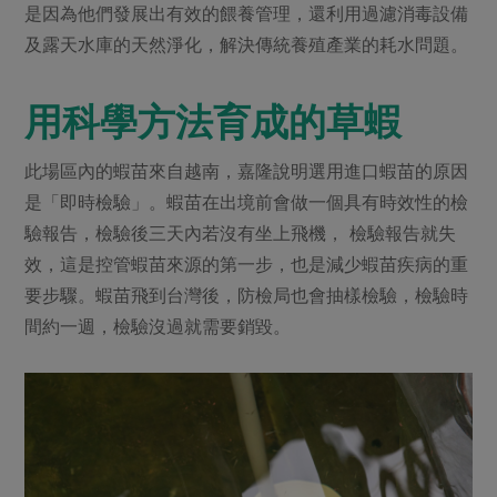
是因為他們發展出有效的餵養管理，還利用過濾消毒設備
及露天水庫的天然淨化，解決傳統養殖產業的耗水問題。
用科學方法育成的草蝦
此場區內的蝦苗來自越南，嘉隆說明選用進口蝦苗的原因
是「即時檢驗」。蝦苗在出境前會做一個具有時效性的檢
驗報告，檢驗後三天內若沒有坐上飛機， 檢驗報告就失
效，這是控管蝦苗來源的第一步，也是減少蝦苗疾病的重
要步驟。蝦苗飛到台灣後，防檢局也會抽樣檢驗，檢驗時
間約一週，檢驗沒過就需要銷毀。