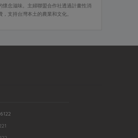
的懷念滋味。主婦聯盟合作社透過計畫性消
費，支持台灣本土的農業和文化。
-6122
21
22