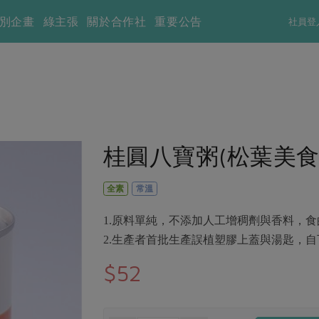
別企畫
綠主張
關於合作社
重要公告
社員登
桂圓八寶粥(松葉美食有
全素
常溫
1.原料單純，不添加人工增稠劑與香料，
2.生產者首批生產誤植塑膠上蓋與湯匙，
$52