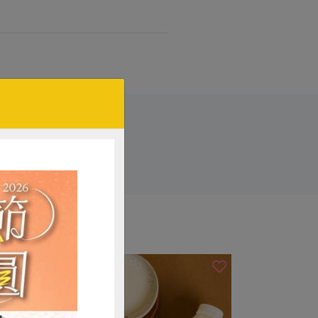
甜粥
# 甜湯