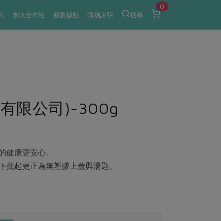
0
入
加入合作社
服務據點
購物說明
搜尋
限公司)-300g
食的健康更安心。
自下批起更正為無塑膠上蓋與湯匙。