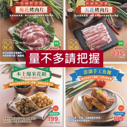
食
RPET
食譜
減硝酸鹽
雞蛋
食安
共同
美食有限公司
正康食品有限公司
味紅豆湯(松葉美食有限公
Jacksoy濃豆奶(砂糖無添
300g
加)330ml
00公克(固形量180公克)
330毫升
常溫
全素
常溫
$20
看更多產品