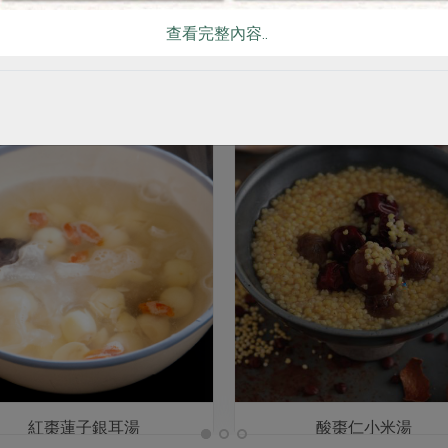
查看完整內容..
你可能有興趣的食譜
紅棗蓮子銀耳湯
酸棗仁小米湯