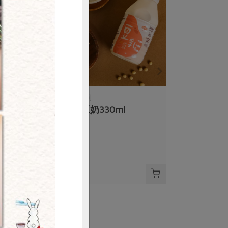
購買
正康食品有限公司
Jacksoy濃豆奶330ml
330毫升
全素
常溫
$20