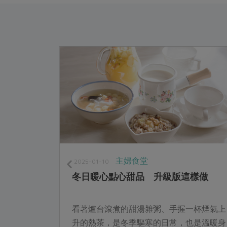
主婦食堂
2025-01-10
冬日暖心點心甜品 升級版這樣做
廚賴俊雄，
看著爐台滾煮的甜湯雜粥、手握一杯煙氣上
俊雄以中式
升的熱茶，是冬季驅寒的日常，也是溫暖身