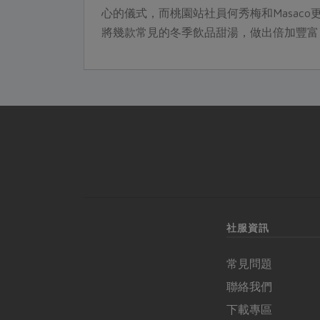
彩鮮明的擺
心的儀式，而桃園站社員何秀梅和Masaco
ine 無國界料
將幾款常見的冬季飲品甜湯，做出倍加豐富
出一桌賞心
的滋味！季節盛產的鮮果、各式各樣的果
乾、Q 嫩的新鮮木耳，以及有燻焙香氣的桂
圓，在她們巧妙地運用下，都成為風味與口
感的最佳主角。
社服資訊
常見問題
聯絡我們
下載專區