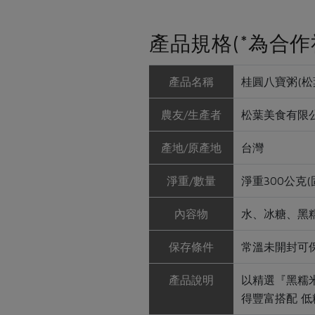
產品規格(*為合作
產品名稱
桂圓八寶粥(松
農友/生產者
松葉美食有限
產地/原產地
台灣
淨重/數量
淨重300公克(
內容物
水、冰糖、黑
保存條件
常溫未開封可
產品說明
以精選『黑糯
得豐富搭配 