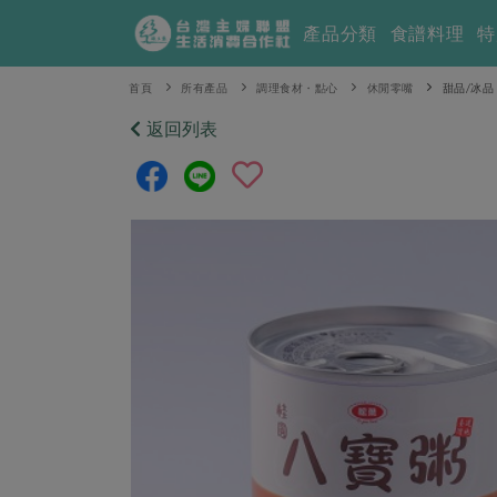
產品分類
食譜料理
特
首頁
所有產品
調理食材・點心
休閒零嘴
甜品/冰品
返回列表