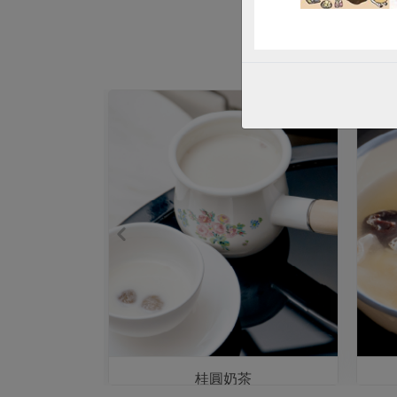
秋刀魚
桂圓奶茶