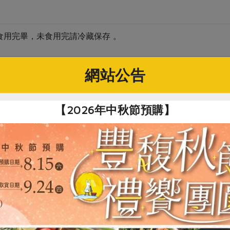
食用完畢，未食用完請冷藏保存 。
網站公告
關鍵字
【2026年中秋節預購】
# 罐頭
# 松葉
# 桂圓
# 即食料理
# 
你可能有興趣的產品