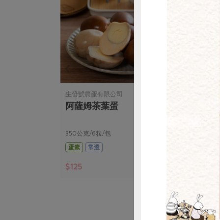
惜
司
生發號農產有限公司
松葉
0g
阿薩姆茶葉蛋
古早
司)-
克)
350公克/6粒/包
淨重3
蛋素
常溫
全素
$125
$52