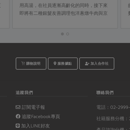
更
用高湯，在社員逐漸高齡化的同時，接下來
即將有二種銀髮友善調理包洋蔥燉牛肉與京
醬燒肉上架，這次，先來了解這二種調理包
的背後故事吧！
購物說明
服務據點
加入合作社
追蹤我們
聯絡我們
訂閱電子報
電話：
02-2999
追蹤Facebook專頁
社籍服務分機：2
加入LINE好友
產品諮詢分機：2