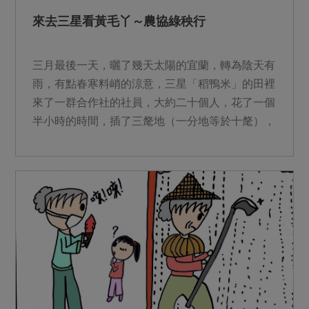
來去三星看黃毛丫～農協綠秧行
三月最後一天，曬了幾天太陽的宜蘭，轉為陰天有
雨，有點春寒料峭的涼意，三星「稻鴨米」的田裡
來了一群合作社的社員，大約二十個人，花了一個
半小時的時間，插了三氂地（一分地等於十氂），
這其中還包括「快手...