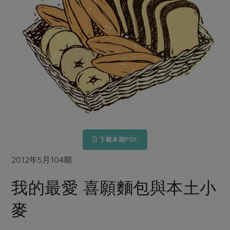
畜產肉類
水產
廚房瑜伽
合作25-經典快閃最後一週
水畜加工品
料理方式
產品檢驗
合作25-精選產品第四彈
關注議題
烘焙．點心
自主把關
合作25-精選產品第三彈
調理食材・點心
減硝酸鹽
惜食
醬料
檢驗報告
更多當季產品
調味醬料/南北貨
烘焙
非基改運動
支持本土農糧
湯品．鍋物
硝酸鹽檢驗
休閒零嘴
沖泡飲品
廢核運動
能源議題
漬物
議題活動
保健食品
減添加物
減塑減廢
涼拌沙拉
社員權益
主婦聯盟X樂齡網特約優惠案
公益金
食農教育
飲品
居家好物
下載本期PDF
合作社法規
30%rPET紅烏龍茶
更多議題
美妝保養
個人清潔
社務專區
2012年5月104期
2024農業發展計畫年度報告
主題食譜
生活者e週報
家庭清潔
織品
選舉專區
更多議題活動
我的最愛 喜願麵包與本土小
異國料理
日用品
圖書禮品
綠主張月刊
麥
年菜食譜
防災用品
最新消息
把最好的台灣味帶回家！
典藏閱覽室
養身食補