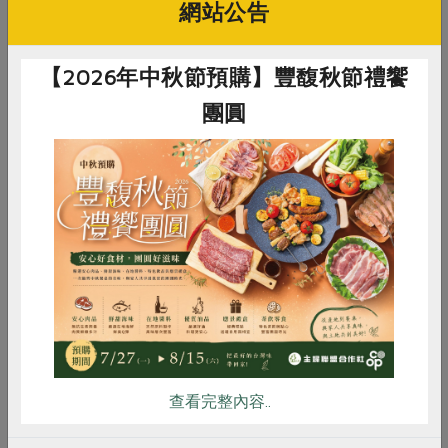
網站公告
【2026年中秋節預購】豐馥秋節禮饗
團圓
惜食
RPET
食譜
減硝酸鹽
2012-05-01
廢核運動
雞蛋
食安
共同購買
菲、泰、印尼三國的核電概況
筆者在三月份前往韓國參加亞洲非核論壇，最大的
心得是：日本的福島核災一年後，許多國家仍未記
查看完整內容..
取教訓。...