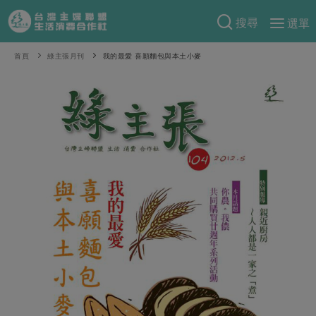
搜尋
選單
產品分類
首頁
綠主張月刊
我的最愛 喜願麵包與本土小麥
當季蔬果
食譜料理
一籃菜
當令水果
食材
特別企畫
芽苗類
蕈菇類
米食
預購活動
綠主張
辛香料類
麵食
把最好的台灣味帶回家！
觀點文章
關於合作社
肉食
奶蛋豆・五穀
防災用品預購圓滿結束
主婦食堂
一籃菜真心話
海鮮
蛋
乳製品
認識合作社
重要公告
2026年端午節預購圓滿結束
社內大小事
合作聯合國
常備菜
豆製品
米麵雜糧
關於我們
更多預購活動
產品故事
生活提案
蔬食
合作社組織
肉品・水產
樂齡生活
親子食育
蛋料理
當季產品
員工與求才