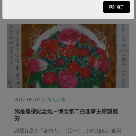
我知道了
2012-05-01
社內大小事
我是這樣紀念她～懷念第二任理事主席謝麗
芬
謝麗芬是真「合作人」（註一），卸任後她計畫與