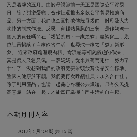
媒體報導
又是溫馨的五月。由於母親節前一天正是國際公平貿易
最新產品
節慶大餐
下載專區
日，除了甜蜜蛋糕，合作社還推出多款公平貿易推薦商
品。另一方面，我們也企圖打破傳統母親節，對母愛大力
優惠專區
吹捧的制式作法。反思，家裡熱騰騰的三餐，是作媽媽一
高麗菜海鮮煎餅
地區活動
素食專區
個人的責任嗎？在「親近廚房～一家之煮」座談會上，幾
位社員暢談了自家飲食生活，也尋找一家之「煮」新形
社務會議
地區活動
樂齡友善
象。 近來政府處理瘦肉精、禽流感等相關議題的作法，
活動報下載
真是讓人又急又氣。一群媽媽，從米與葡萄開始，努力了
廿年了，沒想到我們的政府竟要帶頭放寬食品安全標準、
置國人健康於不顧。我們要再次呼籲社員：加入合作社，
除了利用產品，也請一起關心各種公共議題。只有公民提
高意識、站在一起，才能真正掌握自己生活的自主權。
本期月刊內容
2012年5月104期 共 15 篇