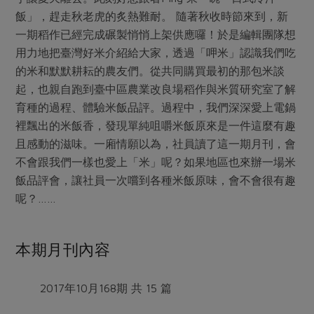
媒體報導
最新產品
飯」，趕走秋老虎的炙熱難耐。 隨著秋收時節來到，新
節慶大餐
下載專區
一期稻作已經完成碾製悄悄上架供應囉！於是編輯團隊想
優惠專區
用力地把臺灣好米介紹給大家，透過「呷米」認識我們吃
高麗菜海鮮煎餅
的米和默默耕耘的農友們。從共同購買最初的那包米談
地區活動
素食專區
起，也親自跑到臺中區農業改良場稻作與米質研究室了解
社務會議
地區活動
育種的過程、體驗米飯品評。過程中，我們深深愛上電鍋
樂齡友善
裡飄出的米飯香，發現單純咀嚼米飯原來是一件這麼有趣
活動報下載
且感動的滋味。一廂情願以為，社員讀了這一期月刊，會
不會跟我們一樣也愛上「米」呢？如果地區也來辦一場米
飯品評會，讓社員一次嚐到各種米飯原味，會不會很有趣
呢？……
本期月刊內容
2017年10月168期 共 15 篇