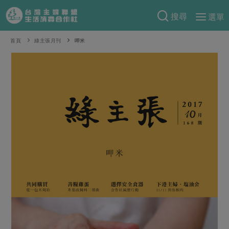
搜尋
選單
產品分類
首頁
綠主張月刊
呷米
當季蔬果
食譜料理
一籃菜
當令水果
食材
特別企畫
芽苗類
蕈菇類
米食
預購活動
綠主張
辛香料類
麵食
把最好的台灣味帶回家！
觀點文章
關於合作社
肉食
奶蛋豆・五穀
防災用品預購圓滿結束
主婦食堂
一籃菜真心話
海鮮
蛋
乳製品
認識合作社
重要公告
2026年端午節預購圓滿結束
社內大小事
合作聯合國
常備菜
豆製品
米麵雜糧
關於我們
更多預購活動
產品故事
生活提案
蔬食
合作社組織
肉品・水產
樂齡生活
親子食育
蛋料理
當季產品
員工與求才