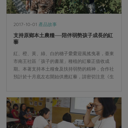
2017-10-01
產品故事
支持原鄉本土農糧──陪伴弱勢孩子成長的紅
藜
紅、橙、黃、綠、白的穗子纍纍迎風搖曳著，臺東
市南王社區「孩子的書屋」種植的紅藜正值收成
期。本著支持本土糧食及扶持弱勢的精神，合作社
預計於十月底左右開始供應紅藜，請密切注意《生
活者週報》新品供應日...