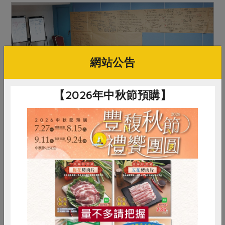
網站公告
【2026年中秋節預購】
2017-10-01
社內大小事
沉潛蓄勢，打造幸福永續事業
二○一八年，共同購買運動即將邁入二十五週年，
惜食
RPET
食譜
減硝酸鹽
如何面對各項挑戰，以更有韌性的營運體質，打造
幸福永續的事業？是本屆理事們共同的關注。依循
雞蛋
食安
共同購買
著合作社的價值和原則出發，理事會在共識營中討