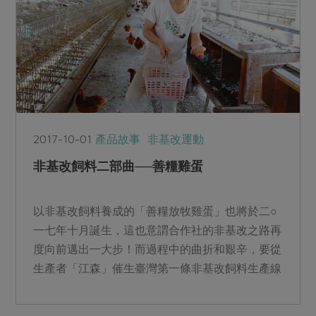
2017-10-01
產品故事
非基改運動
非基改飼料二部曲──善糧雞蛋
以非基改飼料養成的「善糧放牧雞蛋」也將於二○
一七年十月誕生，這也意謂合作社的非基改之路再
度向前邁出一大步！而過程中的曲折和艱辛，要從
生產者「江森」催生臺灣第一條非基改飼料生產線
開始說起。...