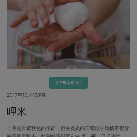
畜產肉類
水產
廚房瑜伽
傳到心坎裡，誠心又澎派
水畜加工品
料理方式
產品檢驗
合作25-經典快閃最後一週
關注議題
烘焙．點心
自主把關
合作25-精選產品第四彈
調理食材・點心
減硝酸鹽
惜食
醬料
檢驗報告
更多當季產品
調味醬料/南北貨
烘焙
非基改運動
支持本土農糧
湯品．鍋物
硝酸鹽檢驗
休閒零嘴
沖泡飲品
廢核運動
能源議題
漬物
議題活動
保健食品
減添加物
減塑減廢
涼拌沙拉
社員權益
主婦聯盟X樂齡網特約優惠案
公益金
食農教育
飲品
居家好物
下載本期PDF
合作社法規
30%rPET紅烏龍茶
更多議題
美妝保養
個人清潔
社務專區
2017年10月168期
2024農業發展計畫年度報告
主題食譜
生活者e週報
家庭清潔
織品
選舉專區
更多議題活動
呷米
異國料理
日用品
圖書禮品
綠主張月刊
年菜食譜
防災用品
最新消息
傳到心坎裡，誠心又澎派
十月是金黃秋色的季節，但赤炎炎的日頭似乎還捨不得放
典藏閱覽室
養身食補
手讓夏天離去。此刻好想跟著Ping 來一碗「日式冷汁