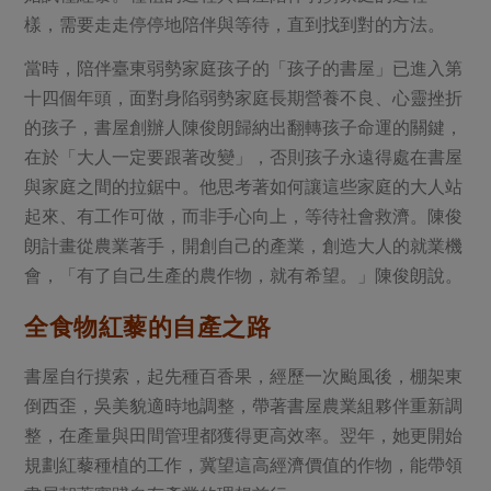
媒體報導
最新產品
樣，需要走走停停地陪伴與等待，直到找到對的方法。
節慶大餐
下載專區
當時，陪伴臺東弱勢家庭孩子的「孩子的書屋」已進入第
優惠專區
十四個年頭，面對身陷弱勢家庭長期營養不良、心靈挫折
高麗菜海鮮煎餅
地區活動
的孩子，書屋創辦人陳俊朗歸納出翻轉孩子命運的關鍵，
素食專區
在於「大人一定要跟著改變」，否則孩子永遠得處在書屋
社務會議
地區活動
樂齡友善
與家庭之間的拉鋸中。他思考著如何讓這些家庭的大人站
活動報下載
起來、有工作可做，而非手心向上，等待社會救濟。陳俊
朗計畫從農業著手，開創自己的產業，創造大人的就業機
會，「有了自己生產的農作物，就有希望。」陳俊朗說。
全食物紅藜的自產之路
書屋自行摸索，起先種百香果，經歷一次颱風後，棚架東
倒西歪，吳美貌適時地調整，帶著書屋農業組夥伴重新調
整，在產量與田間管理都獲得更高效率。翌年，她更開始
規劃紅藜種植的工作，冀望這高經濟價值的作物，能帶領