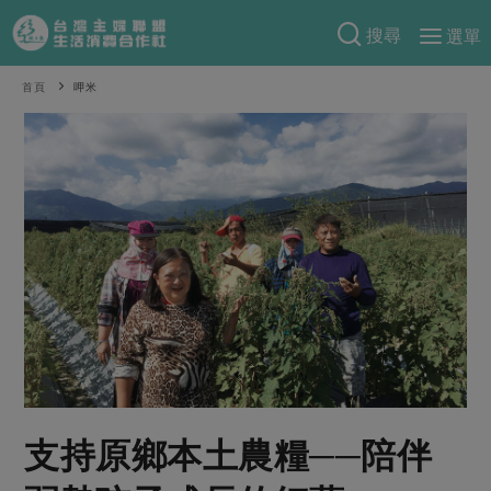
搜尋
選單
產品分類
首頁
呷米
當季蔬果
食譜料理
一籃菜
當令水果
食材
特別企畫
芽苗類
蕈菇類
米食
預購活動
綠主張
辛香料類
麵食
把最好的台灣味帶回家！
觀點文章
關於合作社
肉食
奶蛋豆・五穀
防災用品預購圓滿結束
主婦食堂
一籃菜真心話
海鮮
蛋
乳製品
認識合作社
重要公告
2026年端午節預購圓滿結束
社內大小事
合作聯合國
常備菜
豆製品
米麵雜糧
關於我們
更多預購活動
產品故事
生活提案
蔬食
合作社組織
支持原鄉本土農糧──陪伴
肉品・水產
樂齡生活
親子食育
蛋料理
當季產品
員工與求才