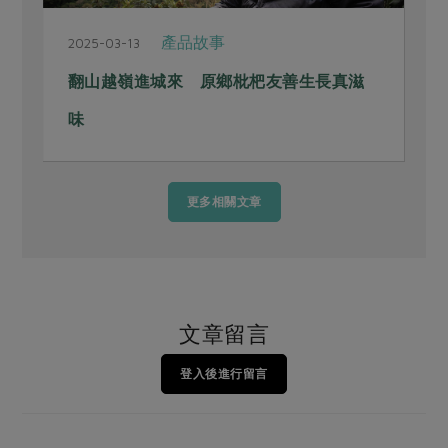
產品故事
2025-03-13
2
翻山越嶺進城來 原鄉枇杷友善生長真滋
味
更多相關文章
文章留言
登入後進行留言