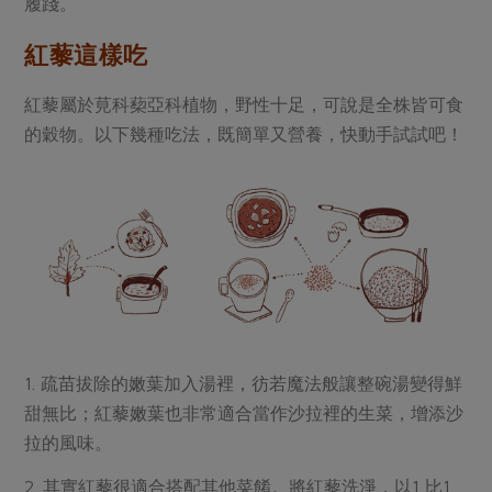
履踐。
紅藜這樣吃
紅藜屬於莧科蔾亞科植物，野性十足，可說是全株皆可食
的穀物。以下幾種吃法，既簡單又營養，快動手試試吧！
1. 疏苗拔除的嫩葉加入湯裡，彷若魔法般讓整碗湯變得鮮
甜無比；紅藜嫩葉也非常適合當作沙拉裡的生菜，增添沙
拉的風味。
2. 其實紅藜很適合搭配其他菜餚。將紅藜洗淨，以1 比1