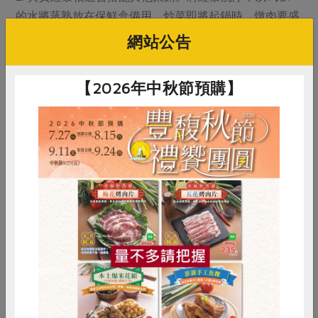
的水將蒸熟放在保鮮盒備用。炒菜即將起鍋時、燉肉要盛
裝成盤時，加一杓紅藜。
網站公告
3. 煎蛋時可加入一瓢蒸好的紅藜和蛋液一起打散，做成紅
藜煎蛋。
【2026年中秋節預購】
4. 加一瓢蒸好的紅藜在熱牛奶裡，吃進滿滿的膳食纖維。
5. 一般最常見的紅藜吃法是加在飯裡一起蒸煮，比例可以
用紅藜：白米或糙米＝ 1：10。
惜食
RPET
食譜
減硝酸鹽
雞蛋
食安
共同購買