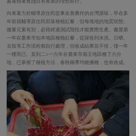
書屋朝著實踐自有產業的理想前行。
向來著力於輔導原住民從事友善農作的台灣原味，早在多
年前就輔導原住民部落種植紅藜，但每塊地的地質狀態、
微量元素有別，必得經過測試階段才能實際生產。書屋第
一年在臺東市知本地區種植紅藜，從採收到水洗、日晒、
去殼等工作流程都自行處理，但收成結果並不佳，僅一年
一穫而已。直到二○一六年在臺東市南王地區種了六分
地，已掌握了種植方法，春秋兩季均能播種，也有收成。