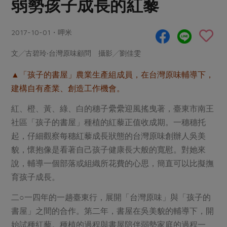
弱勢孩子成長的紅藜
畜產肉類
水產
廚房瑜伽
合作25-經典快閃最後一週
水畜加工品
料理方式
產品檢驗
合作25-精選產品第四彈
2017-10-01・呷米
關注議題
烘焙．點心
自主把關
合作25-精選產品第三彈
調理食材・點心
減硝酸鹽
惜食
文╱古碧玲‧台灣原味顧問 攝影╱劉佳雯
醬料
檢驗報告
更多當季產品
調味醬料/南北貨
烘焙
非基改運動
支持本土農糧
▲「孩子的書屋」農業生產組成員，在台灣原味輔導下，
湯品．鍋物
硝酸鹽檢驗
休閒零嘴
沖泡飲品
建構自有產業、創造工作機會。
廢核運動
能源議題
漬物
議題活動
保健食品
減添加物
減塑減廢
紅、橙、黃、綠、白的穗子纍纍迎風搖曳著，臺東市南王
涼拌沙拉
社員權益
主婦聯盟X樂齡網特約優惠案
社區「孩子的書屋」種植的紅藜正值收成期。一穗穗托
公益金
食農教育
飲品
起，仔細觀察每穗紅藜成長狀態的台灣原味創辦人吳美
居家好物
合作社法規
30%rPET紅烏龍茶
更多議題
貌，懷抱像是看著自己孩子健康長大般的寬慰。對她來
美妝保養
個人清潔
社務專區
2024農業發展計畫年度報告
說，輔導一個部落或組織所花費的心思，簡直可以比擬撫
主題食譜
生活者e週報
家庭清潔
織品
選舉專區
更多議題活動
育孩子成長。
異國料理
日用品
圖書禮品
綠主張月刊
二○一四年的一趟臺東行，展開「台灣原味」與「孩子的
年菜食譜
防災用品
最新消息
書屋」之間的合作。第二年，書屋在吳美貌的輔導下，開
把最好的台灣味帶回家！
典藏閱覽室
養身食補
始試種紅藜。種植的過程與書屋陪伴弱勢家庭的過程一