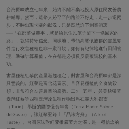
台灣原味成立七年來，始終不離不棄地投入原住民友善農
耕輔導。然而，這條人跡罕至的路並不好走，走一步退兩
步，不時出現卡關的狀況，只是既然許下創業初衷
──「在部落做農事，就是給原住民孩子留下一條回家的
路」，就得持守信念。同樣地，帶領高關懷族群的書屋夥
伴進行友善種植也非一蹴可幾，如何有紀律地進行田間管
理、準確計算產值，在在都是必須反反覆覆調校的基本
功。
書屋種植紅藜的產量漸趨穩定，對書屋和台灣原味都是深
具意義的。紅藜是富含花青素、且容易種植的全食物榖
類，非常符合友善農業的趨勢。二○一五年， 吳美貌帶著
臺灣紅藜等四種臺灣原生種作物出席在義大利都靈
（Turin） 舉辦的國際慢食年會（Terra Madre Salone
delGusto），讓紅藜登錄上「品味方舟」（Ark of
Taste）。台灣原味對紅藜推廣著力之深，是一種信念的