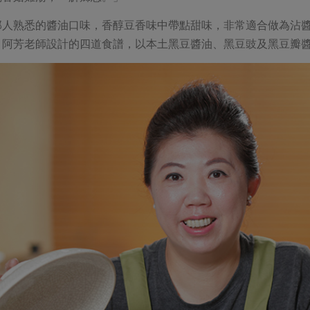
部人熟悉的醬油口味，香醇豆香味中帶點甜味，非常適合做為沾
。阿芳老師設計的四道食譜，以本土黑豆醬油、黑豆豉及黑豆瓣