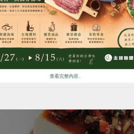
食
RPET
食譜
減硝酸鹽
雞蛋
食安
共同
查看完整內容..