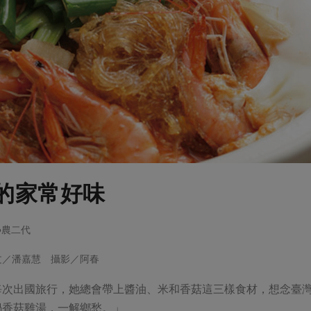
的家常好味
農●農二代
文／潘嘉慧 攝影／阿春
每次出國旅行，她總會帶上醬油、米和香菇這三樣食材，想念臺
鍋香菇雞湯，一解鄉愁。」