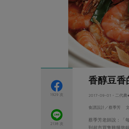
香醇豆香
1929 次
2017-09-01・二代
食譜設計／蔡季芳 
蔡季芳老師說：「
2138 次
到超市買隻雞腿熬