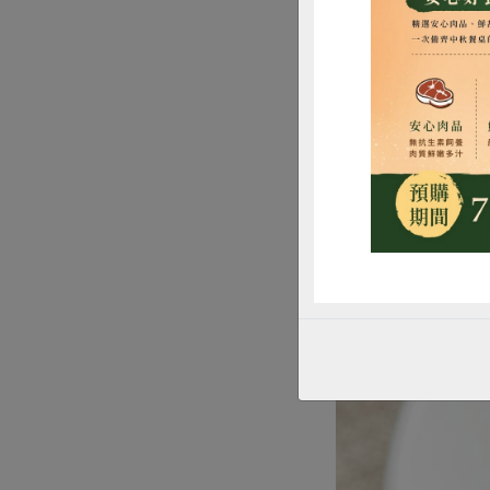
惜
薑丁豆鼓豆腐