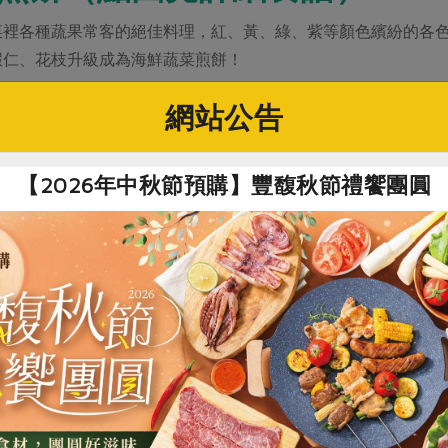
菜裡各種蔬果常客的絕佳料理，紅、黃、綠、紫等顏色繽紛的各
蝦仁、花枝升級成為海鮮蔬菜煎餅！
網站公告
【2026年中秋節預購】豐馥秋節禮饗團圓