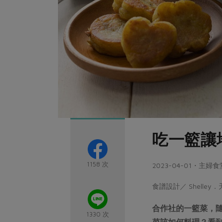
吃一籃讓
1158 次
2023-04-01・主婦食
食譜設計／ Shell
合作社的一籃菜，
1330 次
菜該如何料理？看到