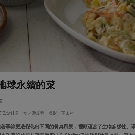
地球永續的菜
堂
ey．天母站社員 文／潘嘉慧 攝影／王永村
隨著季節更迭變化出不同的餐桌風景，裡頭蘊含了生物多樣性、
不認識的蔬菜又該怎麼處理？ Shelley運用巧思簡單上菜，帶