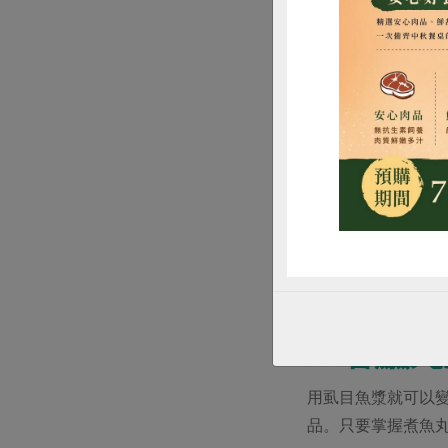
惜
豆薯鱻丸
用虱目魚漿就可以
品。只要掌握煮魚