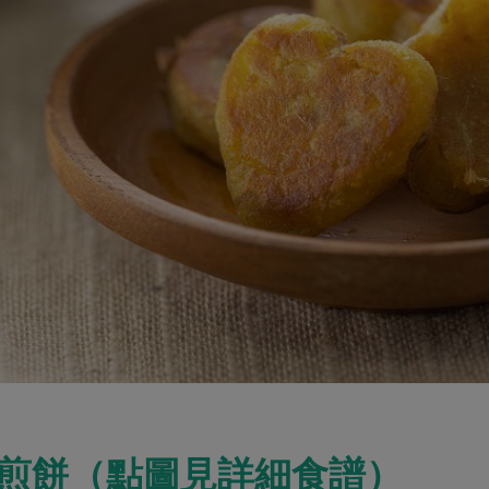
煎餅（點圖見詳細食譜）