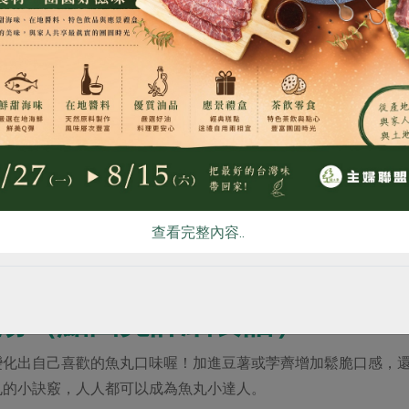
食
RPET
食譜
減硝酸鹽
雞蛋
食安
共同
查看完整內容..
湯（點圖見詳細食譜）
變化出自己喜歡的魚丸口味喔！加進豆薯或茡薺增加鬆脆口感，
丸的小訣竅，人人都可以成為魚丸小達人。