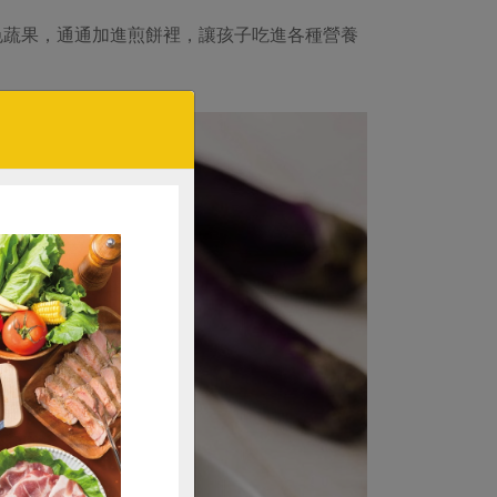
色蔬果，通通加進煎餅裡，讓孩子吃進各種營養