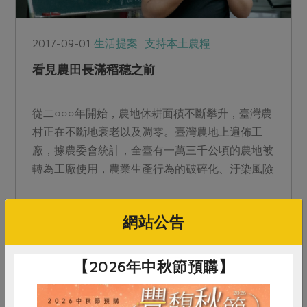
2017-09-01
生活提案
支持本土農糧
看見農田長滿稻穗之前
從二○○○年開始，農地休耕面積不斷攀升，臺灣農
村正在不斷地衰老以及凋零。臺灣農地上遍佈工
廠，據農委會統計，全臺有一萬三千公頃的農地被
轉為工廠使用，農業生產行為的破碎化、汙染風險
以及生產勞動成本的...
網站公告
【2026年中秋節預購】