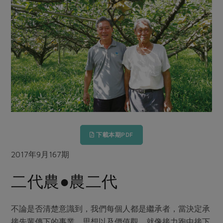
畜產肉類
水產
廚房瑜伽
合作25-經典快閃最後一週
水畜加工品
料理方式
產品檢驗
合作25-精選產品第四彈
關注議題
烘焙．點心
自主把關
合作25-精選產品第三彈
調理食材・點心
減硝酸鹽
惜食
醬料
檢驗報告
更多當季產品
調味醬料/南北貨
烘焙
非基改運動
支持本土農糧
湯品．鍋物
硝酸鹽檢驗
休閒零嘴
沖泡飲品
廢核運動
能源議題
漬物
議題活動
保健食品
減添加物
減塑減廢
涼拌沙拉
社員權益
主婦聯盟X樂齡網特約優惠案
公益金
食農教育
飲品
居家好物
下載本期PDF
合作社法規
30%rPET紅烏龍茶
更多議題
美妝保養
個人清潔
社務專區
2017年9月167期
2024農業發展計畫年度報告
主題食譜
生活者e週報
家庭清潔
織品
選舉專區
更多議題活動
二代農●農二代
異國料理
日用品
圖書禮品
綠主張月刊
年菜食譜
防災用品
最新消息
把最好的台灣味帶回家！
不論是否清楚意識到，我們每個人都是繼承者，當決定承
典藏閱覽室
養身食補
接先輩傳下的事業、思想以及價值觀，就像接力跑中接下