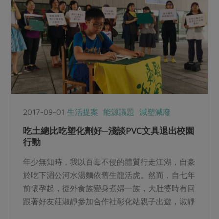
2017-09-01
生活提案
能源議題
減塑減廢
吃土總比吃塑化劑好─淺談PVC文具退出校園
行動
年少無知時，我以百毒不侵的體質行走江湖，自豪
於吃下湄公河水湯麵依舊生龍活虎。然而，自七年
前懷孕起，從外食族變身煮婦一族，大肚婆時有回
跟著好友莊淑靜參加合作社彰化站親子出遊，淑靜
的孩子小可愛趁著大...