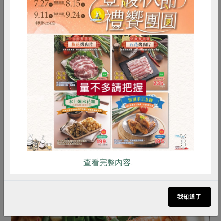
2017-09-01
社內大小事
惜食
RPET
食譜
減硝酸鹽
我們的下一步—勞動者自主事業的發展與挑
雞蛋
食安
共同購買
戰
在《我是生活者》一書裡提出僱傭關係以外的另一
種勞動形式──不屬於被僱用、亦不屬於無償勞
動，由「勞動者自己出資，自己組織技術、技能，
自主管理合作的事業體」，以滿足區域內的需求作
查看完整內容..
為事業，此即「勞動者...
我知道了