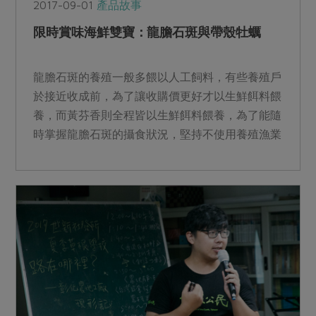
2017-09-01
產品故事
限時賞味海鮮雙寶：龍膽石斑與帶殼牡蠣
龍膽石斑的養殖一般多餵以人工飼料，有些養殖戶
於接近收成前，為了讓收購價更好才以生鮮餌料餵
養，而黃芬香則全程皆以生鮮餌料餵養，為了能隨
時掌握龍膽石斑的攝食狀況，堅持不使用養殖漁業
常見的自動投餌機，...