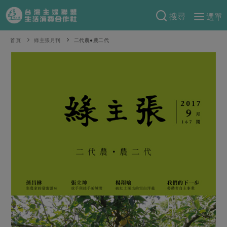
搜尋
選單
產品分類
首頁
綠主張月刊
二代農●農二代
當季蔬果
食譜料理
一籃菜
當令水果
食材
特別企畫
芽苗類
蕈菇類
米食
預購活動
綠主張
辛香料類
麵食
把最好的台灣味帶回家！
觀點文章
關於合作社
肉食
奶蛋豆・五穀
防災用品預購圓滿結束
主婦食堂
一籃菜真心話
海鮮
蛋
乳製品
認識合作社
重要公告
2026年端午節預購圓滿結束
社內大小事
合作聯合國
常備菜
豆製品
米麵雜糧
關於我們
更多預購活動
產品故事
生活提案
蔬食
合作社組織
肉品・水產
樂齡生活
親子食育
蛋料理
當季產品
員工與求才