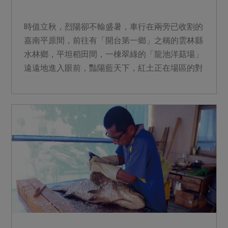
時值立秋，烈陽卻不輸盛暑，車行在兩旁已收割的
嘉南平原間，前往有「開台第一鄉」之稱的雲林縣
水林鄉，平坦稻田間，一棟翠綠的「龍池洋菇場」
遠遠地進入眼前，豔陽藍天下，紅土正在場區的對
面空地曝曬著。...