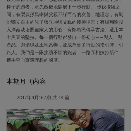
媒體報導
最新產品
棒子的跑者，承先啟後地開展下一步行動。 步伐接續之
節慶大餐
下載專區
間，有梨農孫昌楙與父親不謀而合的友善土地理念；有期
優惠專區
盼獨立自主的兒子張立坤與父親的接棒場景；有楊翔喻投
高麗菜海鮮煎餅
入洋菇栽培照顧家人的用心；有鄭惠民傳承古法、選用本
地區活動
素食專區
土黑豆的堅持。每一個行動都發自一份初心——與人、與
社務會議
地區活動
產品、與環境及土地為善，並成為更多行動的指引牌、引
樂齡友善
路人。我們是一隊接續不斷的跑者，一路互相扶持陪伴，
活動報下載
攜手奔向實踐理想的國度。
本期月刊內容
2017年9月167期 共 13 篇