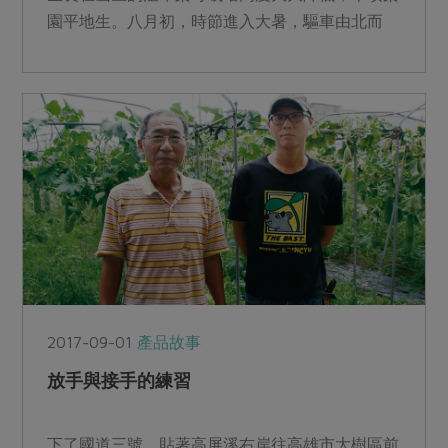
園平地生。八月初，時節進入大暑，驅車由北而
南，沿著路徑蜿蜒起伏...
2017-09-01
產品故事
放手與接手的練習
下了國道三號，貼著高屏溪右岸往高雄市大樹區前