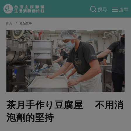
搜尋
選單
產品分類
首頁
產品故事
當季蔬果
食譜料理
一籃菜
當令水果
食材
特別企畫
芽苗類
蕈菇類
米食
預購活動
綠主張
辛香料類
麵食
把最好的台灣味帶回家！
觀點文章
關於合作社
肉食
奶蛋豆・五穀
防災用品預購圓滿結束
主婦食堂
一籃菜真心話
海鮮
蛋
乳製品
認識合作社
重要公告
2026年端午節預購圓滿結束
茶月手作り豆腐屋 不用消
社內大小事
合作聯合國
常備菜
豆製品
米麵雜糧
關於我們
更多預購活動
產品故事
生活提案
蔬食
泡劑的堅持
合作社組織
肉品・水產
樂齡生活
親子食育
蛋料理
當季產品
員工與求才