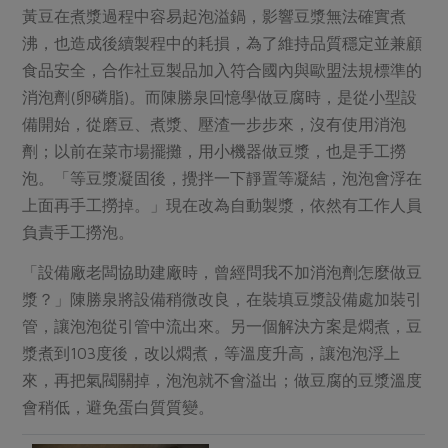
黃豆在煮漿過程中容易起泡溢鍋，影響豆漿無法確實煮
沸，也造成後續製程中的耗損，為了維持品質穩定並兼顧
食品安全，合作社豆製品加入符合國內與歐盟法規標準的
消泡劑(卵磷脂)。而陳勝泉回憶學做豆腐時，是從小型設
備開始，從磨豆、煮漿、壓渣一步步來，沒有使用消泡
劑；以前在菜市場擺攤，用小機器做豆漿，也是手工撈
泡。「等豆漿凝固後，攪拌一下靜置等凝結，泡泡會浮在
上面再手工撈掉。」現在改為自動製漿，依然有工作人員
負責手工撈泡。
「設備廠老闆協助建廠時，曾經問我不加消泡劑怎麼做豆
漿？」陳勝泉將設備稍微改良，在裝填豆漿設備處加裝引
管，讓泡泡從引管中流出來。另一個解決方案是燜煮，豆
漿煮到103度後，改以燜煮，等溫度升高，讓泡泡浮上
來，再把氣閥關掉，泡泡就不會溢出；做豆腐的豆漿溫度
會稍低，避免蛋白質質變。