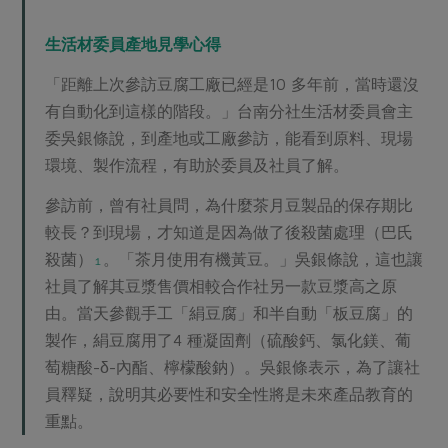
生活材委員產地見學心得
「距離上次參訪豆腐工廠已經是10 多年前，當時還沒
有自動化到這樣的階段。」台南分社生活材委員會主
委吳銀條說，到產地或工廠參訪，能看到原料、現場
環境、製作流程，有助於委員及社員了解。
參訪前，曾有社員問，為什麼茶月豆製品的保存期比
較長？到現場，才知道是因為做了後殺菌處理（巴氏
殺菌）
。「茶月使用有機黃豆。」吳銀條說，這也讓
１
社員了解其豆漿售價相較合作社另一款豆漿高之原
由。當天參觀手工「絹豆腐」和半自動「板豆腐」的
製作，絹豆腐用了4 種凝固劑（硫酸鈣、氯化鎂、葡
萄糖酸-δ-內酯、檸檬酸鈉）。吳銀條表示，為了讓社
員釋疑，說明其必要性和安全性將是未來產品教育的
重點。