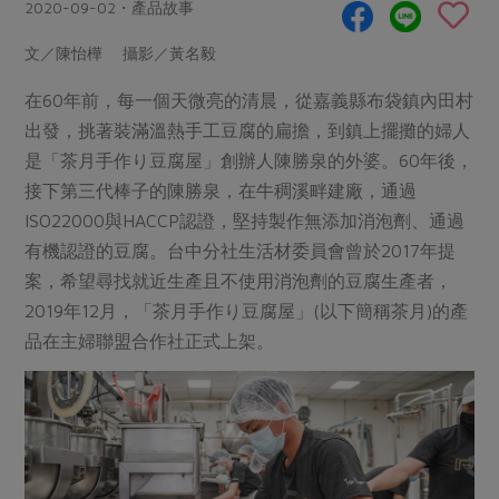
畜產肉類
水產
2020-09-02・產品故事
廚房瑜伽
傳到心坎裡，誠心又澎派
水畜加工品
料理方式
文／陳怡樺 攝影／黃名毅
產品檢驗
合作25-經典快閃最後一週
關注議題
烘焙．點心
在60年前，每一個天微亮的清晨，從嘉義縣布袋鎮內田村
自主把關
合作25-精選產品第四彈
調理食材・點心
減硝酸鹽
惜食
醬料
出發，挑著裝滿溫熱手工豆腐的扁擔，到鎮上擺攤的婦人
檢驗報告
更多當季產品
調味醬料/南北貨
烘焙
非基改運動
支持本土農糧
是「茶月手作り豆腐屋」創辦人陳勝泉的外婆。60年後，
湯品．鍋物
硝酸鹽檢驗
接下第三代棒子的陳勝泉，在牛稠溪畔建廠，通過
休閒零嘴
沖泡飲品
廢核運動
能源議題
漬物
ISO22000與HACCP認證，堅持製作無添加消泡劑、通過
議題活動
保健食品
減添加物
減塑減廢
涼拌沙拉
有機認證的豆腐。台中分社生活材委員會曾於2017年提
社員權益
主婦聯盟X樂齡網特約優惠案
公益金
食農教育
案，希望尋找就近生產且不使用消泡劑的豆腐生產者，
飲品
居家好物
合作社法規
30%rPET紅烏龍茶
2019年12月，「茶月手作り豆腐屋」(以下簡稱茶月)的產
更多議題
美妝保養
個人清潔
品在主婦聯盟合作社正式上架。
社務專區
2024農業發展計畫年度報告
主題食譜
生活者e週報
家庭清潔
織品
選舉專區
更多議題活動
異國料理
日用品
圖書禮品
綠主張月刊
年菜食譜
防災用品
最新消息
傳到心坎裡，誠心又澎派
典藏閱覽室
養身食補