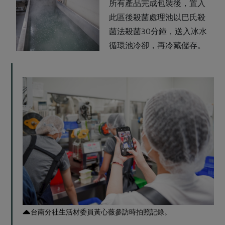
所有產品完成包裝後，置入
此區後殺菌處理池以巴氏殺
菌法殺菌30分鐘，送入冰水
循環池冷卻，再冷藏儲存。
台南分社生活材委員黃心薇參訪時拍照記錄。