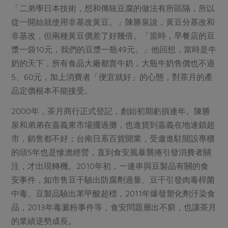
「二弟學日本技術，想和傳統豆腐的做法有所區隔，所以
從一開始就使用非基改黃豆。」陳勝泉說，黃豆分基改和
非基改，但兩種黃豆價差了好幾倍。「當時，早餐店的豆
漿一袋10元，我們的豆漿一瓶49元。」他回想，當時是牛
奶的天下，所有食品大廠都賣牛奶，大瓶牛奶售價也不過
5、60元，加上消費者「便宜就好」的心態，對茶月的產
品定價根本不能接受。
2000年，茶月商行正式登記，創始初期虧損連年。陳勝
泉和弟弟在嘉義東市場擺過攤，也進貨到嘉義在地連鎖超
市，銷售都不好；台南日系百貨開業，受邀進駐開設專櫃
的頭5年也是慘澹經營，直到食安風暴襲捲引發消費者關
注，才出現轉機。2010年初，一連串與豆製品有關的食
安事件，如市售豆干驗出防腐劑過量、豆干引發肉毒桿菌
中毒、豆製品驗出苯甲酸超標，2011年爆發塑化劑汙染食
品，2013年毒澱粉事件等，食安問題層出不窮，也讓茶月
的業績逆勢成長。