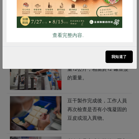
然溢出。
切塊的絹豆腐，置入冷水中
冰鎮定型後再裝盒。
查看完整內容..
我知道了
每個製作豆干的不鏽鋼盤約
重12公斤，相當於12 罐豆漿
的重量。
豆干製作完成後，工作人員
再次檢查是否有小塊凝固的
豆皮或混入異物。