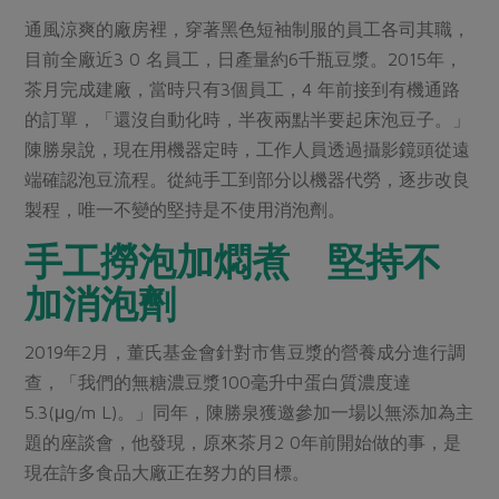
通風涼爽的廠房裡，穿著黑色短袖制服的員工各司其職，
目前全廠近3 0 名員工，日產量約6千瓶豆漿。2015年，
茶月完成建廠，當時只有3個員工，4 年前接到有機通路
的訂單，「還沒自動化時，半夜兩點半要起床泡豆子。」
陳勝泉說，現在用機器定時，工作人員透過攝影鏡頭從遠
端確認泡豆流程。從純手工到部分以機器代勞，逐步改良
製程，唯一不變的堅持是不使用消泡劑。
手工撈泡加燜煮
堅持不
加消泡劑
2019年2月，董氏基金會針對市售豆漿的營養成分進行調
查，「我們的無糖濃豆漿100毫升中蛋白質濃度達
5.3(μg/m L)。」同年，陳勝泉獲邀參加一場以無添加為主
題的座談會，他發現，原來茶月2 0年前開始做的事，是
現在許多食品大廠正在努力的目標。