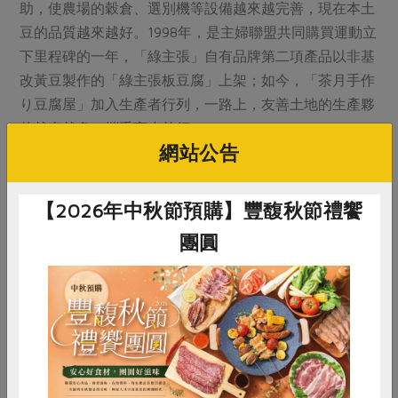
助，使農場的穀倉、選別機等設備越來越完善，現在本土
豆的品質越來越好。1998年，是主婦聯盟共同購買運動立
下里程碑的一年，「綠主張」自有品牌第二項產品以非基
改黃豆製作的「綠主張板豆腐」上架；如今，「茶月手作
り豆腐屋」加入生產者行列，一路上，友善土地的生產夥
伴越來越多，攜手齊步前行。
網站公告
製作豆干過程需進行「破
花」，把已經凝固成形的豆
【2026年中秋節預購】豐馥秋節禮饗
腐腦打散，方便壓出水分。
團圓
茶月生產管理部主任洪子喬
說，18罐豆漿可做出約30塊
絹豆腐，為保持內部及表面
惜食
RPET
食譜
減硝酸鹽
光滑細緻，採日式作法以手
雞蛋
食安
共同購買
工灌入木頭模具，讓泡泡自