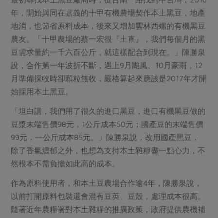
年，開始與同在嘉義的十甲有機農場契作本土黑豆，地產
地消，也節省原料成本，後來又增加雲林西螺的有機黑豆
農友。「十甲農場的蔡一宏很『土直』，我們每個月的黑
豆需求量約一千六百公斤，就這樣配合到現在。」陳勝泉
說，合作第一年波折不斷，遇上9月颱風、10月豪雨，12
月準備採收時卻顆粒無收，嚴格算起來應該是2017年才開
始採用本土黑豆。
「坦白講，我們用了很久的進口黑豆，進口有機黑豆做的
豆漿末端售價98元，1公斤成本50元；國產豆的末端售價
99元，一公斤成本85元。」陳勝泉說，改用國產黑豆，
除了香氣濃郁之外，也想為支持本土雜糧盡一點心力，不
然根本不需負擔如此高的成本。
作為原料使用者，和本土豆農場合作逾4年，陳勝泉說，
以前打開原料包裝還會混有豆莢、豆殼，處理成本很高。
隨著近年農糧署對本土雜糧的推廣政策，政府提供農機補