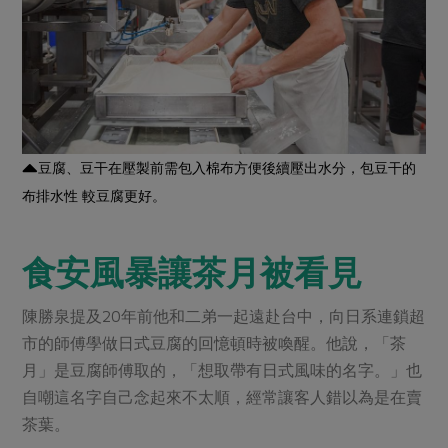
媒體報導
最新產品
節慶大餐
下載專區
優惠專區
高麗菜海鮮煎餅
地區活動
素食專區
社務會議
地區活動
豆腐、豆干在壓製前需包入棉布方便後續壓出水分，包豆干的
樂齡友善
活動報下載
布排水性 較豆腐更好。
食安風暴讓茶月被看見
陳勝泉提及20年前他和二弟一起遠赴台中，向日系連鎖超
市的師傅學做日式豆腐的回憶頓時被喚醒。他說，「茶
月」是豆腐師傅取的，「想取帶有日式風味的名字。」也
自嘲這名字自己念起來不太順，經常讓客人錯以為是在賣
茶葉。