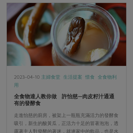
2023-04-10
主婦食堂
生活提案
惜食
全食物利
用
全食物達人教你做 許怡慈—肉皮籽汁通通
有的發酵食
走進怡慈的廚房，被架上一瓶瓶充滿活力的發酵食
吸引，新生的酸黃瓜，正活力十足的冒著泡泡，透
露著主人對發酵的著迷，就連家中的飲品，也是水