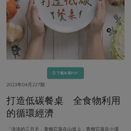
畜產肉類
水產
廚房瑜伽
傳到心坎裡，誠心又澎派
水畜加工品
料理方式
產品檢驗
合作25-經典快閃最後一週
關注議題
烘焙．點心
自主把關
合作25-精選產品第四彈
調理食材・點心
減硝酸鹽
惜食
醬料
檢驗報告
更多當季產品
調味醬料/南北貨
烘焙
非基改運動
支持本土農糧
湯品．鍋物
硝酸鹽檢驗
休閒零嘴
沖泡飲品
廢核運動
能源議題
漬物
議題活動
保健食品
減添加物
減塑減廢
涼拌沙拉
社員權益
主婦聯盟X樂齡網特約優惠案
公益金
食農教育
下載本期PDF
飲品
居家好物
合作社法規
30%rPET紅烏龍茶
更多議題
2023年04月227期
美妝保養
個人清潔
社務專區
2024農業發展計畫年度報告
主題食譜
打造低碳餐桌 全食物利用
生活者e週報
家庭清潔
織品
選舉專區
更多議題活動
異國料理
的循環經濟
日用品
圖書禮品
綠主張月刊
年菜食譜
防災用品
最新消息
傳到心坎裡，誠心又澎派
典藏閱覽室
養身食補
「淡淡的三月天，青梅它落在山坡上，青梅它落在小溪