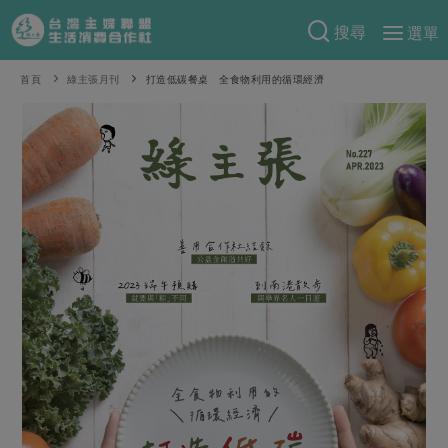
搜尋
選單
產品分類
首頁
綠主張月刊
打造低碳餐桌 全食物利用的循環經濟
當季蔬果
食譜料理
一籃菜
當令水果
食材
特別企畫
芽苗類
蕈菇類
米食
預購活動
綠主張
辛香料類
麵食
把最好的台灣味帶回家！
觀點文章
關於合作社
肉食
奶蛋豆・五穀
防災用品預購圓滿結束
主婦食堂
一籃菜真心話
海鮮
蛋
乳製品
認識合作社
重要公告
2026年端午節預購圓滿結束
社內大小事
合作聯合國
常備菜
豆製品
米麵雜糧
關於我們
更多預購活動
產品故事
生活提案
蔬食
合作社組織
肉品・水產
樂齡生活
親子食育
蛋料理
當季產品
員工與求才