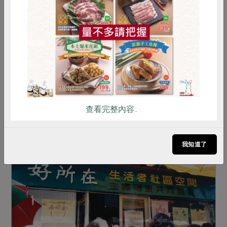
惜食
RPET
食譜
減硝酸鹽
2023-04-10
社內大小事
產品故事
減塑減廢
雞蛋
食安
共同購買
減塑新服務上路：自動洗衣精充填機
減塑減廢是合作社很重要的倡議，社員們對減塑也
向來不遺餘力，除了在既有產品規畫和日常生活中
實際減塑外，這次合作社將減塑的觸角伸向了「清
查看完整內容..
潔劑」，於2022年在雙和站裝設了第一台洗衣精
自動充填機。今年合作社陸續在碧湖站、中壢站、
竹北站、彰化站、台南站、美術館站新增機台，服
我知道了
務社員同時也邀請大家共同創造更大的減塑力量。