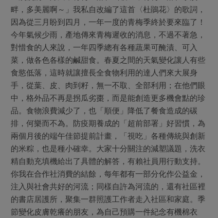
媒體報導
最新產品
畔，多美麗啊～」我私自改編了這首〈杜鵑花〉的歌詞，
節慶大餐
下載專區
因為從三月盼到四月，一年一度的青梅季終於要來臨了！
優惠專區
今年氣候少雨，產地傳來青梅遲收的消息，不過不著急，
高麗菜海鮮煎餅
對惜食的人來說，一年四季總有各種蔬果可醃漬、可入
地區活動
素食專區
菜，做各色各樣的鹹甜食。春夏之間的天氣變化讓人有些
社務會議
地區活動
食慾低落，這時就讓擅長全食物利用的達人們來大展身
樂齡友善
手，從葉、皮、肉到籽，無一不取、全部利用；在他們眼
活動報下載
中，格外品不再是拐瓜劣棗，而是能創造更多機會點的珍
品。食物浪費減少了，也「順便」降低了餐食造成的碳
排，何樂而不為。防疫期養成的「超前部署」好習慣，為
兩個月後的端午佳節提前計畫，「視吃」各種傳統與創新
的米粽，也是種小確幸。大家十分關注的減塑議題，洗衣
精自動充填機給出了具體的解答，有賴社員用行動支持。
你我在合作社消費的結餘，每年都有一部分化作公益金，
注入與社會共好的河流；同樣自許為河流的，還有社區裡
的書店居護所，聚集一群照護工作者走入社區和家庭。季
節變化皮膚乾癢的朋友，為自己預購一件紀念有機棉衣