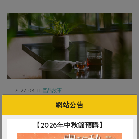
2022-03-11
產品故事
品一杯 魚池．埔里紅茶故事
網站公告
提及魚池，日月潭紅茶名氣響亮，日本人在此引進
【2026年中秋節預購】
阿薩姆紅茶，歷經百年演變而成如今紛陳景象。
來，走趟日月老茶廠與位於埔里的東邦紅茶，喝杯