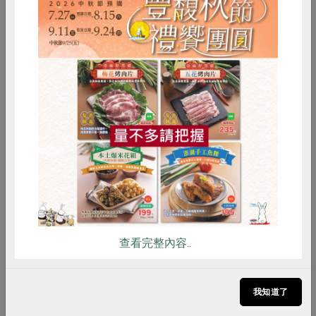
紅玉與有機shan 紅茶，探索昔日風華。
惜食
RPET
食譜
減硝酸鹽
雞蛋
食安
共同購買
查看完整內容..
2022-03-11
產品故事
台灣茶馬古道 走進清香幽古的阿里山茶區
我知道了