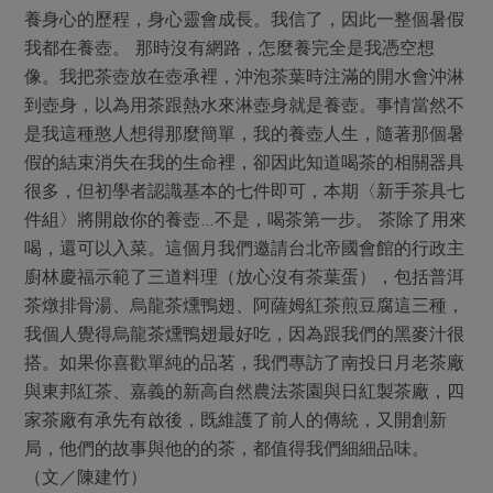
媒體報導
養身心的歷程，身心靈會成長。我信了，因此一整個暑假
最新產品
節慶大餐
下載專區
我都在養壺。 那時沒有網路，怎麼養完全是我憑空想
優惠專區
像。我把茶壺放在壺承裡，沖泡茶葉時注滿的開水會沖淋
高麗菜海鮮煎餅
到壺身，以為用茶跟熱水來淋壺身就是養壺。事情當然不
地區活動
素食專區
是我這種憨人想得那麼簡單，我的養壺人生，隨著那個暑
社務會議
地區活動
假的結束消失在我的生命裡，卻因此知道喝茶的相關器具
樂齡友善
很多，但初學者認識基本的七件即可，本期〈新手茶具七
活動報下載
件組〉將開啟你的養壺…不是，喝茶第一步。 茶除了用來
喝，還可以入菜。這個月我們邀請台北帝國會館的行政主
廚林慶福示範了三道料理（放心沒有茶葉蛋），包括普洱
茶燉排骨湯、烏龍茶燻鴨翅、阿薩姆紅茶煎豆腐這三種，
我個人覺得烏龍茶燻鴨翅最好吃，因為跟我們的黑麥汁很
搭。如果你喜歡單純的品茗，我們專訪了南投日月老茶廠
與東邦紅茶、嘉義的新高自然農法茶園與日紅製茶廠，四
家茶廠有承先有啟後，既維護了前人的傳統，又開創新
局，他們的故事與他的的茶，都值得我們細細品味。
（文／陳建竹）