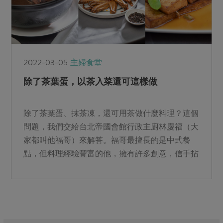
2022-03-05
主婦食堂
除了茶葉蛋，以茶入菜還可這樣做
除了茶葉蛋、抹茶凍，還可用茶做什麼料理？這個
問題，我們交給台北帝國會館行政主廚林慶福（大
家都叫他福哥）來解答。福哥最擅長的是中式餐
點，但料理經驗豐富的他，擁有許多創意，信手拈
來就是一道好菜。這會兒他配合我們的茶葉企畫，
用普洱茶、烏龍茶、紅茶示範了三道料理，大家快
學起來，以後別再只是煮茶葉蛋囉！