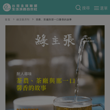
搜尋
選單
產品分類
首頁
綠主張月刊
茶農、茶廠與那一口馨香的故事
當季蔬果
食譜料理
一籃菜
當令水果
食材
特別企畫
芽苗類
蕈菇類
米食
預購活動
綠主張
辛香料類
麵食
把最好的台灣味帶回家！
觀點文章
關於合作社
肉食
奶蛋豆・五穀
防災用品預購圓滿結束
主婦食堂
一籃菜真心話
海鮮
蛋
乳製品
認識合作社
重要公告
2026年端午節預購圓滿結束
社內大小事
合作聯合國
常備菜
豆製品
米麵雜糧
關於我們
更多預購活動
產品故事
生活提案
蔬食
合作社組織
肉品・水產
樂齡生活
親子食育
蛋料理
當季產品
員工與求才