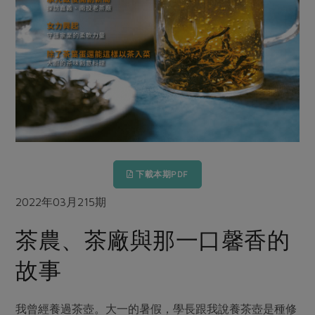
畜產肉類
水產
廚房瑜伽
傳到心坎裡，誠心又澎派
水畜加工品
料理方式
產品檢驗
合作25-經典快閃最後一週
關注議題
烘焙．點心
自主把關
合作25-精選產品第四彈
調理食材・點心
減硝酸鹽
惜食
醬料
檢驗報告
更多當季產品
調味醬料/南北貨
烘焙
非基改運動
支持本土農糧
湯品．鍋物
硝酸鹽檢驗
休閒零嘴
沖泡飲品
廢核運動
能源議題
漬物
議題活動
保健食品
減添加物
減塑減廢
涼拌沙拉
社員權益
主婦聯盟X樂齡網特約優惠案
公益金
食農教育
下載本期PDF
飲品
居家好物
合作社法規
30%rPET紅烏龍茶
更多議題
2022年03月215期
美妝保養
個人清潔
社務專區
2024農業發展計畫年度報告
主題食譜
茶農、茶廠與那一口馨香的
生活者e週報
家庭清潔
織品
選舉專區
更多議題活動
異國料理
故事
日用品
圖書禮品
綠主張月刊
年菜食譜
防災用品
最新消息
傳到心坎裡，誠心又澎派
典藏閱覽室
養身食補
我曾經養過茶壺。大一的暑假，學長跟我說養茶壺是種修