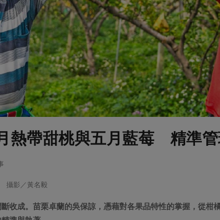
月熱帶甜桃與五月藍莓 精準管
事
 攝影／黃名毅
間斷收成。苗栗卓蘭的吳保諒，憑藉對各果品特性的掌握，從柑
的精準與執著。