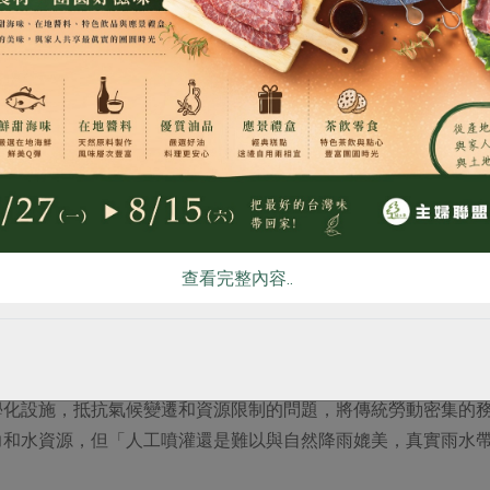
食
RPET
食譜
減硝酸鹽
雞蛋
食安
共同
助 傳統果園轉型
查看完整內容..
化劇烈，果園缺水，便鑿井或用水車載水灌溉，解決缺水難題；
過28度時，會啟動自動水霧噴灑措施降低溫度；以定時器的瓦斯
系統，將水分精準送到植物根部，提高用水效率。
學化設施，抵抗氣候變遷和資源限制的問題，將傳統勞動密集的
力和水資源，但「人工噴灌還是難以與自然降雨媲美，真實雨水