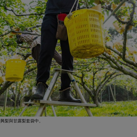
新興梨與甘露梨套袋中。