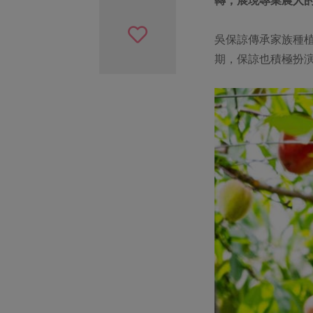
吳保諒傳承家族種
期，保諒也積極扮