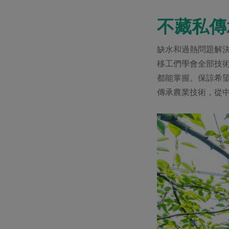
不藏私傳
缺水和過熱問題解
移工們學會全部技
都能掌握。保諒希
傳承農業技術，從