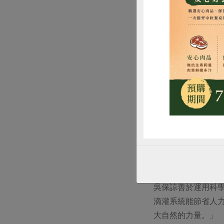
惜
農科技輔
首先是面對氣候變
到果園環境溫度超
物；採用局部滴灌
吳保諒善於運用科
滴灌系統能節省人
大自然的力量。」