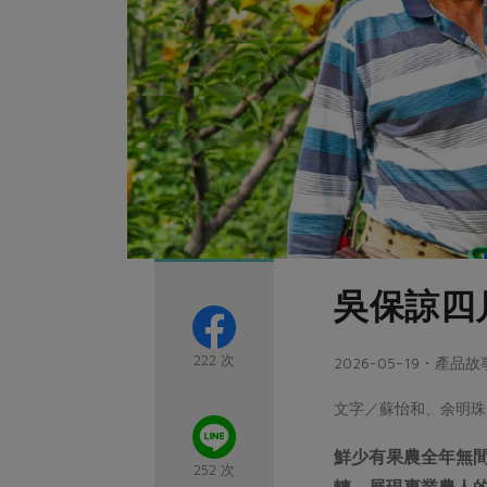
吳保諒四
222 次
2026-05-19・產品故
文字／蘇怡和、余明珠
鮮少有果農全年無
252 次
轉，展現專業農人