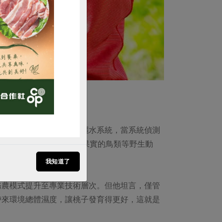
購買
面對高溫挑戰，建置自動灑水系統，當系統偵測
砲轟鳴聲，來嚇阻驅離吃果實的鳥類等野生動
我知道了
務農模式提升至專業技術層次。但他坦言，僅管
帶來環境總體濕度，讓桃子發育得更好，這就是