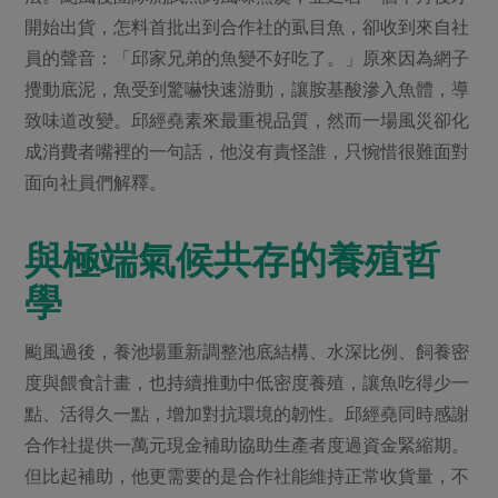
開始出貨，怎料首批出到合作社的虱目魚，卻收到來自社
員的聲音：「邱家兄弟的魚變不好吃了。」原來因為網子
攪動底泥，魚受到驚嚇快速游動，讓胺基酸滲入魚體，導
致味道改變。邱經堯素來最重視品質，然而一場風災卻化
成消費者嘴裡的一句話，他沒有責怪誰，只惋惜很難面對
面向社員們解釋。
與極端氣候共存的養殖哲
學
颱風過後，養池場重新調整池底結構、水深比例、飼養密
度與餵食計畫，也持續推動中低密度養殖，讓魚吃得少一
點、活得久一點，增加對抗環境的韌性。邱經堯同時感謝
合作社提供一萬元現金補助協助生產者度過資金緊縮期。
但比起補助，他更需要的是合作社能維持正常收貨量，不