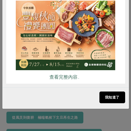
惜食
RPET
食譜
減硝酸鹽
雞蛋
食安
共同購買
「邱家兄弟」近期開始捕撈烏魚。（圖片來源／邱經堯）
查看完整內容..
我知道了
延伸閱讀：
從風災到復耕 極端氣候下文旦再生之路