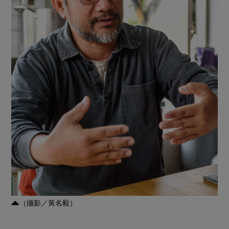
媒體報導
最新產品
節慶大餐
下載專區
優惠專區
高麗菜海鮮煎餅
地區活動
素食專區
社務會議
地區活動
樂齡友善
活動報下載
（攝影／黃名毅）