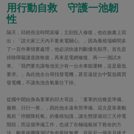
用行動自救 守護一池韌
性
隔天，邱經堯沒時間哀嚎，立刻投入修復，他在臉書上寫
出：「請大家三天內不要來電關心。」因為養殖場瞬間多
了一百件事情要處理，他必須快速判斷優先順序。首先是
排除障礙讓道路恢復，再來是電網修復、再一一測試水
車。「我們要先讓每池至少有一台水車能運轉，這是最低
要求。」為此他全台尋找發電機，甚至遠從台中緊急購買
發電機，不讓魚池含氧量往下掉。
從國中開始身為童軍的邱大哥說，「童軍的信條是準備、
服務、日行一善」，因此他永遠有所準備。這次是靠著颱
風前「停餵降耗氧」的養殖知識，讓生態撐過頭三天停電
階段，而這個準備工作，也成了在極端氣候下救命的方
法。颱風後團隊測試魚肉風味無虞，並延宕一個半月後才