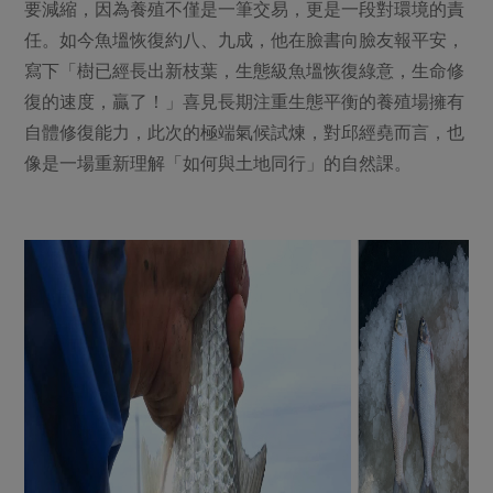
要減縮，因為養殖不僅是一筆交易，更是一段對環境的責
任。如今魚塭恢復約八、九成，他在臉書向臉友報平安，
寫下「樹已經長出新枝葉，生態級魚塭恢復綠意，生命修
復的速度，贏了！」喜見長期注重生態平衡的養殖場擁有
自體修復能力，此次的極端氣候試煉，對邱經堯而言，也
像是一場重新理解「如何與土地同行」的自然課。