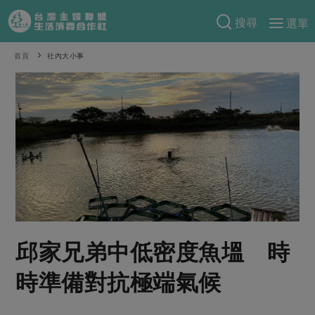
搜尋
選單
產品分類
首頁
社內大小事
當季蔬果
食譜料理
一籃菜
當令水果
食材
特別企畫
芽苗類
蕈菇類
米食
預購活動
綠主張
辛香料類
麵食
把最好的台灣味帶回家！
觀點文章
關於合作社
肉食
奶蛋豆・五穀
防災用品預購圓滿結束
主婦食堂
一籃菜真心話
海鮮
蛋
乳製品
認識合作社
重要公告
2026年端午節預購圓滿結束
邱家兄弟中低密度魚塭 時
社內大小事
合作聯合國
常備菜
豆製品
米麵雜糧
關於我們
更多預購活動
產品故事
生活提案
蔬食
時準備對抗極端氣候
合作社組織
肉品・水產
樂齡生活
親子食育
蛋料理
當季產品
員工與求才