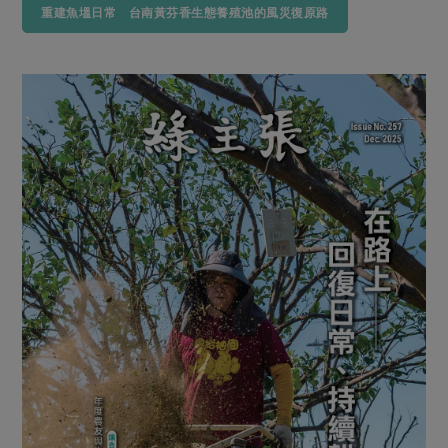
重建魚塭日常 台南黃芬香生態養殖池的風災復原路