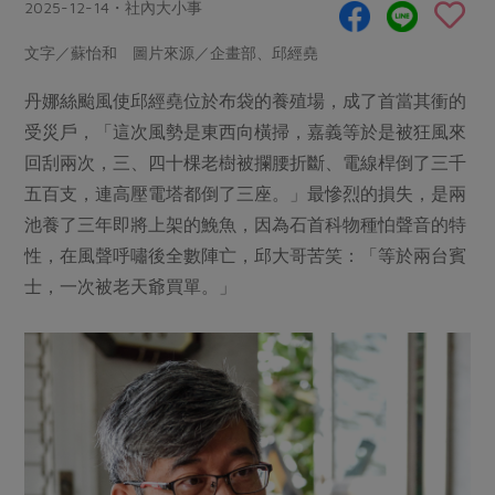
畜產肉類
水產
2025-12-14・社內大小事
廚房瑜伽
合作25-經典快閃最後一週
水畜加工品
料理方式
文字／蘇怡和 圖片來源／企畫部、邱經堯
產品檢驗
合作25-精選產品第四彈
關注議題
烘焙．點心
丹娜絲颱風使邱經堯位於布袋的養殖場，成了首當其衝的
自主把關
合作25-精選產品第三彈
調理食材・點心
減硝酸鹽
惜食
醬料
受災戶，「這次風勢是東西向橫掃，嘉義等於是被狂風來
檢驗報告
更多當季產品
調味醬料/南北貨
烘焙
非基改運動
支持本土農糧
回刮兩次，三、四十棵老樹被攔腰折斷、電線桿倒了三千
湯品．鍋物
硝酸鹽檢驗
休閒零嘴
沖泡飲品
五百支，連高壓電塔都倒了三座。」最慘烈的損失，是兩
廢核運動
能源議題
漬物
議題活動
池養了三年即將上架的鮸魚，因為石首科物種怕聲音的特
保健食品
減添加物
減塑減廢
涼拌沙拉
性，在風聲呼嘯後全數陣亡，邱大哥苦笑：「等於兩台賓
社員權益
主婦聯盟X樂齡網特約優惠案
公益金
食農教育
士，一次被老天爺買單。」
飲品
居家好物
合作社法規
30%rPET紅烏龍茶
更多議題
美妝保養
個人清潔
社務專區
2024農業發展計畫年度報告
主題食譜
生活者e週報
家庭清潔
織品
選舉專區
更多議題活動
異國料理
日用品
圖書禮品
綠主張月刊
年菜食譜
防災用品
最新消息
把最好的台灣味帶回家！
典藏閱覽室
養身食補