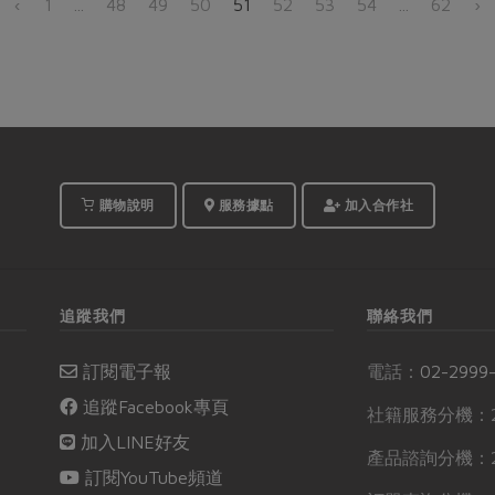
‹
1
...
48
49
50
51
52
53
54
...
62
›
購物說明
服務據點
加入合作社
追蹤我們
聯絡我們
訂閱電子報
電話：
02-2999
追蹤Facebook專頁
社籍服務分機：2
加入LINE好友
產品諮詢分機：2
訂閱YouTube頻道