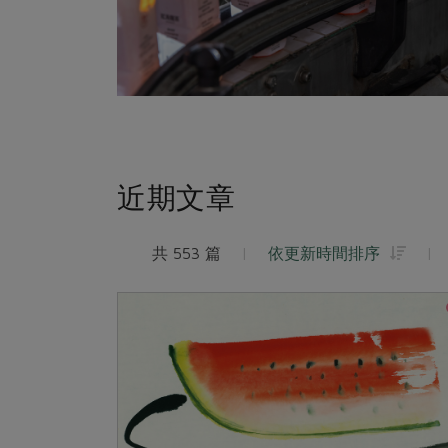
近期文章
共 553 篇
|
依更新時間排序
|