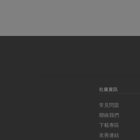
社服資訊
常見問題
聯絡我們
下載專區
友善連結