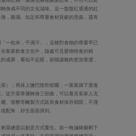
麗轉身成不同的文化滋味。這一盤盤紅通通的紅
象徵，圓滿、知足和尊重食材貢獻的意義，還有
們「一粒米，千滴汗」，這種對食物的尊重早已
，在客家飲食文化中，隨處可見愛物惜食的精
乾的成果，看似不起眼，卻能讓豬肉更加香濃，
酸菜）；再抹上鹽巴陰乾晾曬，一葉葉摘下塞進
菜。從芥菜華麗轉身三部曲，可以看見客家人充
、曬、發酵等醃製方式延長食材保存期限，不僅
、或配角，好生面面俱到。
，剩菜總是以創意方式重生。前一晚滷豬腳剩下
，成就另一道美味。在廚房裡的溫媽媽總是說：