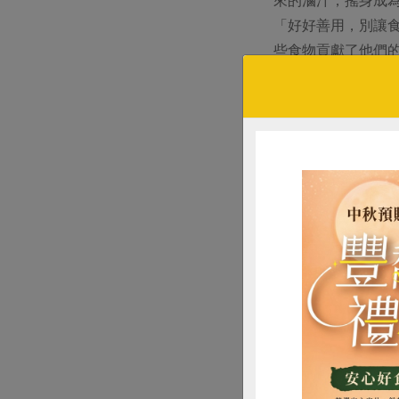
「好好善用，別讓
些食物貢獻了他們
特別是這兩年製作和
之一的食物被浪費
與對地球的回應。
嗎？
達人簡介
台灣第一位受邀至
睡的天空之城〉、
圍，並榮獲「最佳