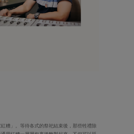
家紅糟」。等待各式的祭祀結束後，那些牲禮除
通通用紅糟一層層包裹後醃製起來，不但可以延