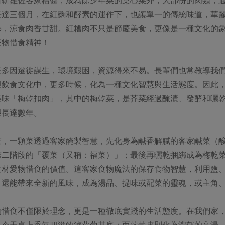
長達三個月，在紅麴和酵素的運作下，也讓單一的傳統味道，華
裊，涼食肉香甘甜。紅糟肉不只是節慶美食，更像是一種文化的
愛物惜食精神！
來多因遷徙謀生，環境艱困，資源得來不易。長輩們也常教導我
與飲食文化中，更多時候，化為一種文化智慧與生活態度。因此
美味「梅乾扣肉」，其中的梅乾菜，是芥菜經過醃漬、發酵和曬
限長達數年。
菜，一顆菜透過客家醃製智慧，先化身為鹹香解膩的客家鹹菜（
第二階段的「覆菜（又稱：福菜）」；最後再曬乾捆綁成為梅乾
食材愛物惜食的價值。這客家食物魔法的保存食物智慧，利用鹽
，還能帶來全新的風味，成為湯品、提味或配菜的靈魂，或主角
物惜食不僅限於理念，更是一種徹底實踐的生活態度。在我們家
為今天桌上香氣四溢的滷蘿蔔基底；而蘿蔔皮則化為濃郁的高湯