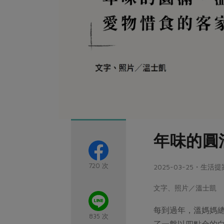
年味的圓
720 次
2025-03-25・生活提
文字、照片／溫士凱
每到過年，溫媽媽
835 次
了一盤以四點金的