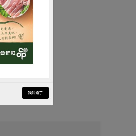
購買
3月248期
們出發吧！
我知道了