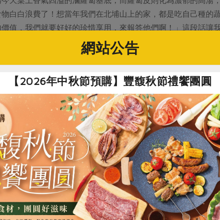
食物白白浪費了！想當年我們在北埔山上的家，都是吃自己種的
的價值，我們就要好好的珍惜享用，來報答他們啊！」這段話讓
網站公告
主持獲得四座廣播金鐘獎的節目「Danny的市場肚」，從專家
，這背後隱藏著巨大的資源消耗與環境負擔。再回過頭來看曾經
【2026年中秋節預購】豐馥秋節禮饗團圓
而溫媽媽愛物惜食的硬頸執著，在生活中減少浪費和尊重食物，
總統府與總統對談，並且隨副總統出訪的旅遊作家。台灣文化部
〈我在台東，心情，晴〉、〈玩出國際觀〉等三文被教育部編入教
生活風格節目獎暨主持人獎」、「最佳社區節目獎」等三項獎紀