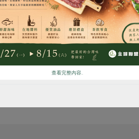
食
RPET
食譜
減硝酸鹽
雞蛋
食安
共同
原文刊登於 2025年0
承冬之蘊 春天，我
查看完整內容..
# 名人談飲食