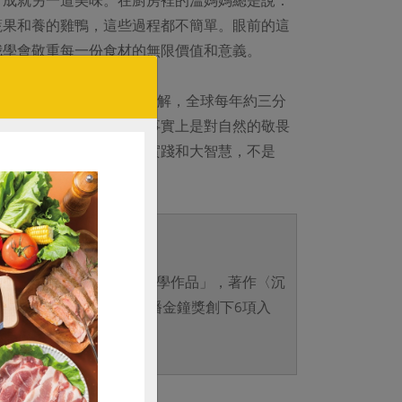
蔬果和養的雞鴨，這些過程都不簡單。眼前的這
我學會敬重每一份食材的無限價值和意義。
來賓和聯合國報告資料中瞭解，全球每年約三分
被揶揄的節儉客家文化，事實上是對自然的敬畏
同時也是一種低碳生活的實踐和大智慧，不是
列名「台灣知名作家及文學作品」，著作〈沉
科書課文。第58屆 廣播金鐘獎創下6項入
錄保持人。