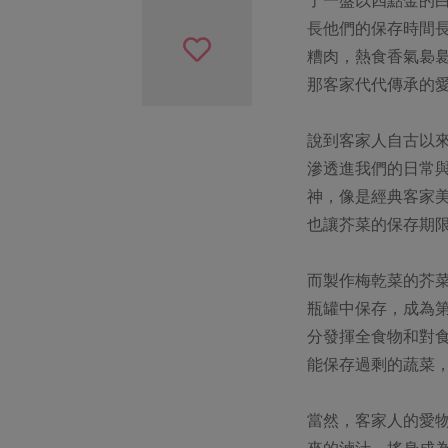
長他們的保存時間
糟肉，熱食香氣裊
那客家代代傳承的
說到客家人自古以
滲透進我們的日常
神，像是經典客家
也讓芥菜的保存期
而製作梅乾菜的芥
瓶罐中保存，成為
分發揮全食物和對
能保存過剩的蔬菜
當然，客家人的愛
來的滷汁，搖身成