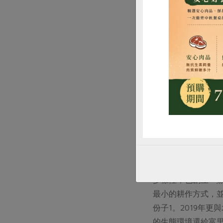
惜
亮點活動
書流市集：
連結書
國際交流：
與日本
青年培力：
以農業
不只談有
當我們談到永續農
命的家園。社員們
多樣性；也創立「
最小的耕作方式，
份子1。2019年
的生態環境還給富