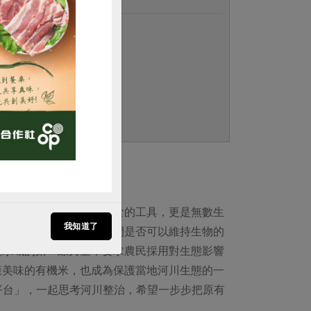
購買
。
養對土地的情感與責任。
於此。土地不只是生產糧食的工具，更是無數生
我知道了
捕撈田間生物，以調查田間是否可以維持生物的
護水域的第一線力量，要求農民採用對生態影響
康美味的有機米，也成為保護當地河川生態的一
理平台」，一起思考河川整治，希望一步步把原有