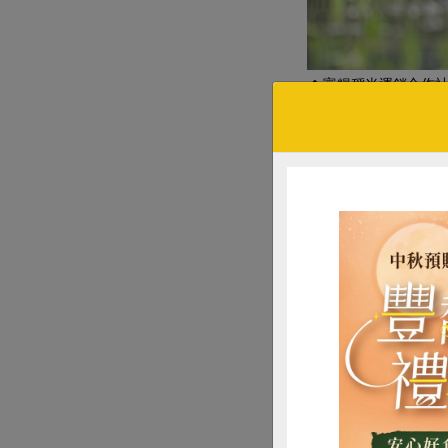
富糧稻米運銷合作
認識富糧稻米
原本為「天賜糧源
領農民一起思考產
識合作社法，體會
作社，以天賜糧源
社員數／38位、
平均年齡／55歲（
稻米年產量／500