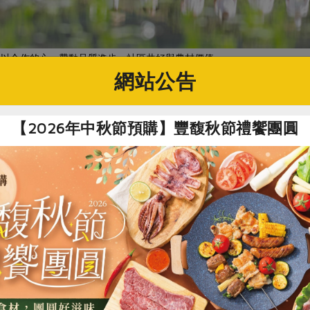
社以合作的心，帶動品質進步、社區共好與農村價值。
網站公告
【2026年中秋節預購】豐馥秋節禮饗團圓
運銷合作社
股份有限公司」，起初與在地稻米產銷班契作。公司創辦人鍾雨
銷發展、共同品質改良。適逢東華大學進行輔導地方組織成立合
到合作社的共同經營、以貢獻度獎勵的模式實為深思良久之解方，
為品牌名稱。
理事／5人、監事／3人
最年輕28歲，最年長78歲）
公噸