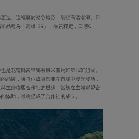
季更迭。這裡屬於縱谷地形，氣候高溫潮濕、日
米品種為「高雄139」，品質穩定，口感Q
也是花蓮縣富里鄉有機米產銷班第16班組成。
同的品牌，讓每位成員都能在市場中發光發熱，
段與主婦聯盟合作社的機緣，當初在主婦聯盟合
學的協助，最終促成了合作社的成立。