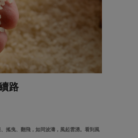
續路
漾、搖曳、翻飛，如同波濤，風起雲湧。看到風