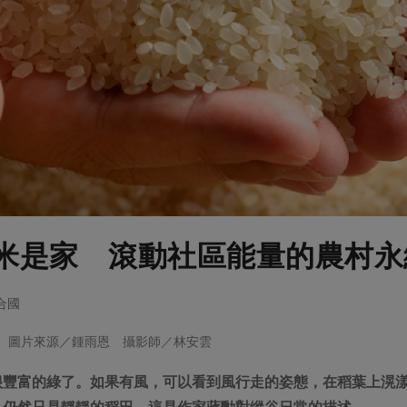
米是家 滾動社區能量的農村永
聯合國
字、圖片來源／鍾雨恩 攝影師／林安雲
很豐富的綠了。如果有風，可以看到風行走的姿態，在稻葉上滉
，仍然只是靜靜的稻田。這是作家蔣勳對縱谷日常的描述。