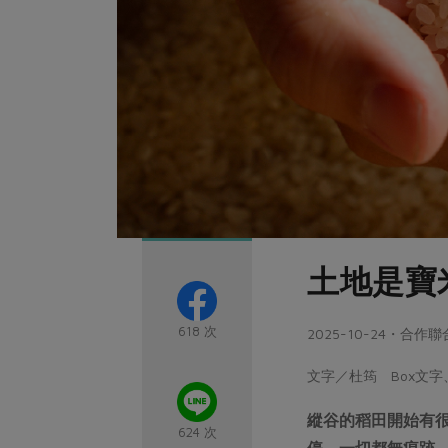
土地是寶
618 次
2025-10-24・合作
文字／杜筠 Box文
縱谷的稻田開始有
624 次
停，一切都無痕跡