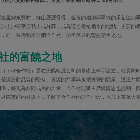
縣富里鄉永豐村，群山層層疊疊，金黃的稻穗與翠綠的禾苗隨四
加上沖積平原黏土成分高，成為適合種植稻米的地點。主要的稻
米，而「富糧稻米運銷合作社」便坐落於此豐盈樂土之地。
社的富饒之地
社（下稱合作社）是在天賜糧源公司的基礎上轉型設立，社員同時
，是源於對品質的堅持、資源的共享與永續經營的願景。透過共
關係，轉化為共同成長的力量。合作社理事主席鍾雨恩也提到一
主席陳來紅的引導下，了解了合作社的運作理念，再加上東華大