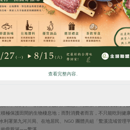
食
RPET
食譜
減硝酸鹽
雞蛋
食安
共同
店與社區，透過市集讓藝文走入日常，促進居民共好與文化交流
仙北市建立互惠學習橋梁，透過參訪與合作，締結跨國情誼。
與生態為主題，結合音樂、策展與實作，邀請青年返鄉參與，培
機 也兼顧土地與生物的共生
查看完整內容..
業時，「有機種植」常被視為一項重要指標，但真正的永續不止
與花蓮農業改良場共同執行長達十年的「稻田監測計畫」，定期
鱉溪米」系列，「以種稻守護河川生態」為主張，讓農民成為守
並積極保護田間的生物棲息地；而對消費者而言，不只能吃到健
更與水利署第九河川局、在地居民、NGO 團體共組「鱉溪流域管
里的母親河——鱉溪。