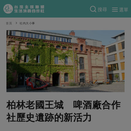
搜尋
選單
產品分類
首頁
社內大小事
當季蔬果
食譜料理
一籃菜
當令水果
食材
特別企畫
芽苗類
蕈菇類
米食
預購活動
綠主張
辛香料類
麵食
把最好的台灣味帶回家！
觀點文章
關於合作社
肉食
奶蛋豆・五穀
防災用品預購圓滿結束
主婦食堂
一籃菜真心話
海鮮
蛋
乳製品
認識合作社
重要公告
2026年端午節預購圓滿結束
柏林老國王城 啤酒廠合作
社內大小事
合作聯合國
常備菜
豆製品
米麵雜糧
關於我們
更多預購活動
產品故事
生活提案
蔬食
社歷史遺跡的新活力
合作社組織
肉品・水產
樂齡生活
親子食育
蛋料理
當季產品
員工與求才