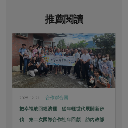
推薦閱讀
合作聯合國
2025-12-24
2
！
把幸福放回經濟裡 從年輕世代展開新步
伐 第二次國際合作社年回顧 訪內政部