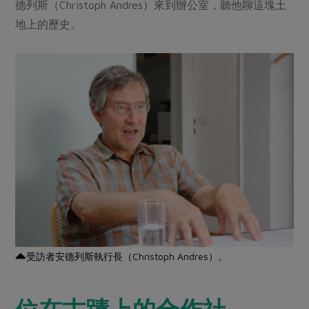
媒體報導
德列斯（Christoph Andres）來到辦公室，聽他聊這塊土
最新產品
節慶大餐
地上的歷史。
下載專區
優惠專區
高麗菜海鮮煎餅
地區活動
素食專區
社務會議
地區活動
樂齡友善
活動報下載
受訪者安德列斯執行長（Christoph Andres）。
位在古蹟上的合作社