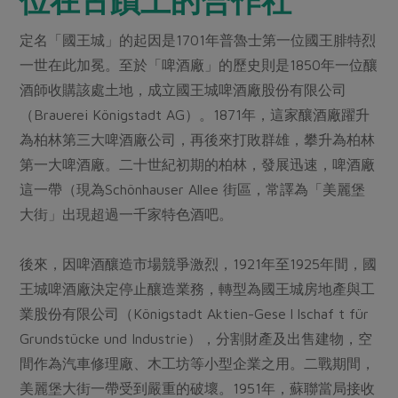
定名「國王城」的起因是1701年普魯士第一位國王腓特烈
一世在此加冕。至於「啤酒廠」的歷史則是1850年一位釀
酒師收購該處土地，成立國王城啤酒廠股份有限公司
（Brauerei Königstadt AG）。1871年，這家釀酒廠躍升
為柏林第三大啤酒廠公司，再後來打敗群雄，攀升為柏林
第一大啤酒廠。二十世紀初期的柏林，發展迅速，啤酒廠
這一帶（現為Schönhauser Allee 街區，常譯為「美麗堡
大街」出現超過一千家特色酒吧。
後來，因啤酒釀造市場競爭激烈，1921年至1925年間，國
王城啤酒廠決定停止釀造業務，轉型為國王城房地產與工
業股份有限公司（Königstadt Aktien-Gese l lschaf t für
Grundstücke und Industrie），分割財產及出售建物，空
間作為汽車修理廠、木工坊等小型企業之用。二戰期間，
美麗堡大街一帶受到嚴重的破壞。1951年，蘇聯當局接收