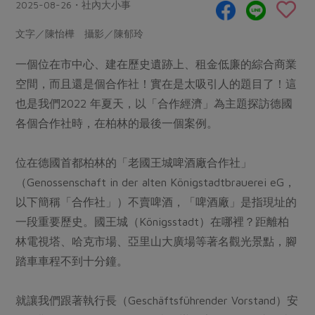
畜產肉類
水產
2025-08-26・社內大小事
廚房瑜伽
合作25-經典快閃最後一週
水畜加工品
料理方式
文字／陳怡樺 攝影／陳郁玲
產品檢驗
合作25-精選產品第四彈
關注議題
烘焙．點心
一個位在市中心、建在歷史遺跡上、租金低廉的綜合商業
自主把關
合作25-精選產品第三彈
調理食材・點心
減硝酸鹽
惜食
醬料
空間，而且還是個合作社！實在是太吸引人的題目了！這
檢驗報告
更多當季產品
調味醬料/南北貨
烘焙
非基改運動
支持本土農糧
也是我們2022 年夏天，以「合作經濟」為主題探訪德國
湯品．鍋物
硝酸鹽檢驗
休閒零嘴
沖泡飲品
各個合作社時，在柏林的最後一個案例。
廢核運動
能源議題
漬物
議題活動
保健食品
減添加物
減塑減廢
涼拌沙拉
位在德國首都柏林的「老國王城啤酒廠合作社」
社員權益
主婦聯盟X樂齡網特約優惠案
公益金
食農教育
（Genossenschaft in der alten Königstadtbrauerei eG，
飲品
居家好物
合作社法規
30%rPET紅烏龍茶
更多議題
以下簡稱「合作社」）不賣啤酒，「啤酒廠」是指現址的
美妝保養
個人清潔
社務專區
2024農業發展計畫年度報告
一段重要歷史。國王城（Königsstadt）在哪裡？距離柏
主題食譜
生活者e週報
家庭清潔
織品
林電視塔、哈克市場、亞里山大廣場等著名觀光景點，腳
選舉專區
更多議題活動
異國料理
踏車車程不到十分鐘。
日用品
圖書禮品
綠主張月刊
年菜食譜
防災用品
最新消息
把最好的台灣味帶回家！
就讓我們跟著執行長（Geschäftsführender Vorstand）安
典藏閱覽室
養身食補