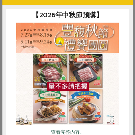
【2026年中秋節預購】
合作社主要出入口的大門正面寫有新社名。
合理租金 永續經營
「目前的社員多為小型企業，專門從事手工生產，如以木
惜食
RPET
食譜
減硝酸鹽
材或鋼材為媒材。」安德列斯說，社員類型多元，有木
工、建築師、工程師、策展人、古董修復師、自由醫生、
雞蛋
食安
共同購買
律師、財會人員等，而他們希望能維持這樣的多樣混合特
色。「目前租金每平方公尺8至14 歐元。一般市場價格是
每平方公尺15至34 歐元。」安德列斯說，這裡的租金幾
乎和柏林的一房公寓差不多，是希望成為社員可以負擔，
且長期穩定的租賃空間，而合作社的資金為社員提供空間
查看完整內容..
規劃和場地保障。