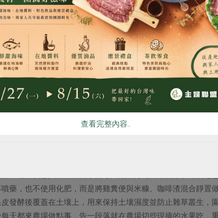
食
RPET
食譜
減硝酸鹽
雞蛋
食安
共同
查看完整內容..
領孩子們認識蛋雞的小知識。
飯店，退休後想找件喜歡的事情每天做，身為苗栗農家子弟的他
不噴藥，也不使用化肥，而是將雞糞便與米糠、咖啡渣混合靜置
果皮發酵後覆蓋在土壤上，用來保持土壤濕度並防止雜草叢生，
後每天都來農場做點事，告一段落就在農場切些現摘的水果吃，