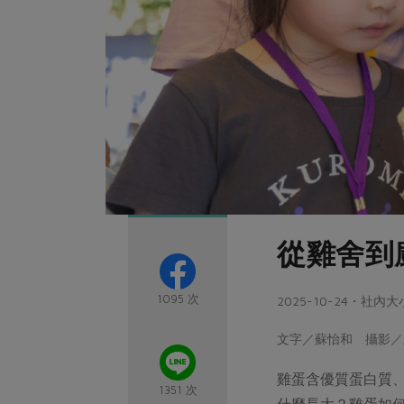
從雞舍到
1095 次
2025-10-24・社內
文字／蘇怡和 攝影／
雞蛋含優質蛋白質
1351 次
什麼長大？雞蛋如