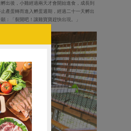
雞孵出後，小雞經過兩天才會開始進食，成長到
停止產蛋轉而進入孵蛋週期，經過二十一天孵出
許願：「裂開吧！讓雞寶寶趕快出現。」