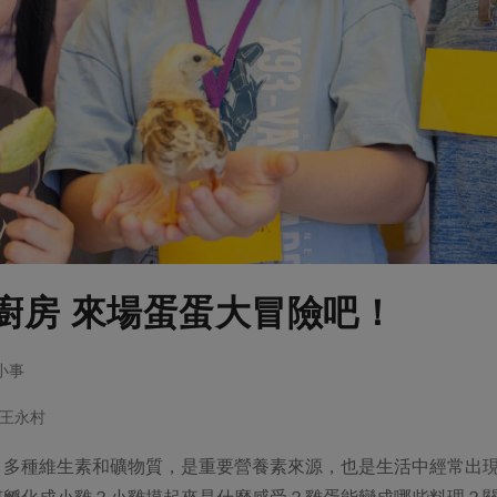
廚房 來場蛋蛋大冒險吧！
大小事
王永村
、多種維生素和礦物質，是重要營養素來源，也是生活中經常出
何孵化成小雞？小雞摸起來是什麼感受？雞蛋能變成哪些料理？