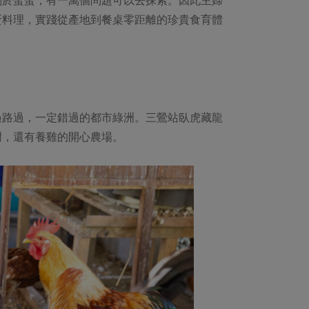
蛋料理，實踐從產地到餐桌零距離的珍貴食育體
過路過，一定錯過的都市綠洲。三鶯站臥虎藏龍
樹，還有養雞的開心農場。