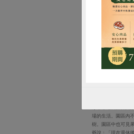
惜
農場主人彭爺爺帶
彭爺爺過去任職於
場的生活。園區內
樹。園區中也可見
爺說：「現在退休