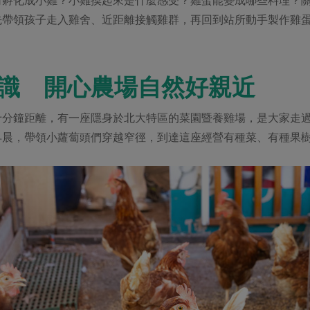
先帶領孩子走入雞舍、近距離接觸雞群，再回到站所動手製作雞
識 開心農場自然好親近
十分鐘距離，有一座隱身於北大特區的菜園暨養雞場，是大家走
早晨，帶領小蘿蔔頭們穿越窄徑，到達這座經營有種菜、有種果