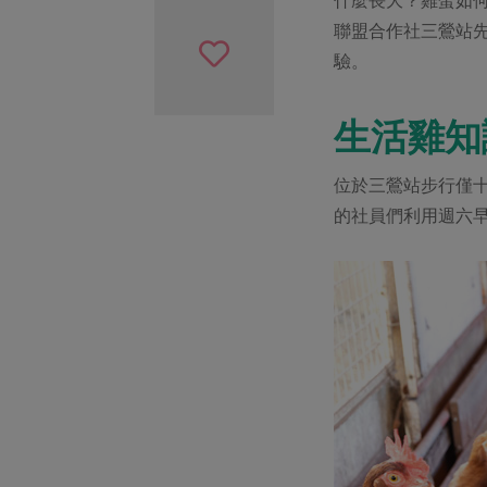
聯盟合作社三鶯站
驗。
生活雞知
位於三鶯站步行僅
的社員們利用週六