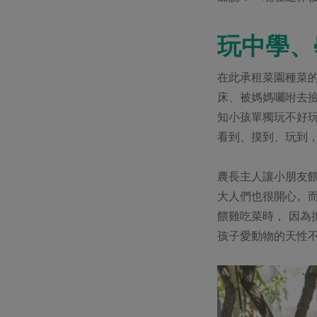
玩中學、
在此承租菜園種菜
床、被媽媽囑咐去
知小孩單獨玩不好
看到、摸到、玩到
農長主人讓小朋友
大人們也很開心。
餵雞吃菜時， 因
孩子愛動物的天性