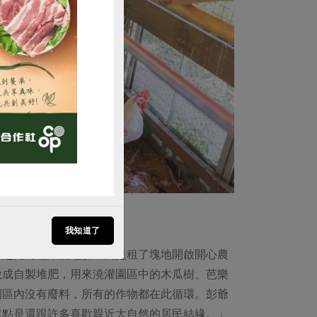
購買
我知道了
想起兒時種菜的經驗，於是租了塊地開啟開心農
做成自製堆肥，用來澆灌園區中的木瓜樹、芭樂
園區內沒有廢料，所有的作物都在此循環。彭爺
重點是還跟許多喜歡親近大自然的居民結緣。」