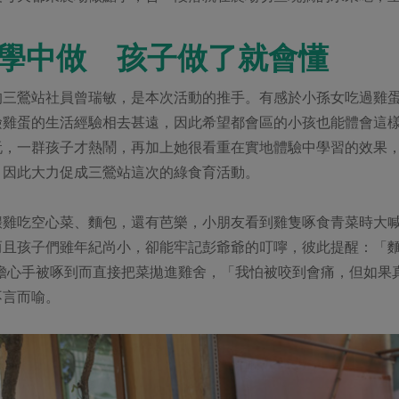
學中做 孩子做了就會懂
的三鶯站社員曾瑞敏，是本次活動的推手。有感於小孫女吃過雞
撿雞蛋的生活經驗相去甚遠，因此希望都會區的小孩也能體會這
玩，一群孩子才熱鬧，再加上她很看重在實地體驗中學習的效果
，因此大力促成三鶯站這次的綠食育活動。
餵雞吃空心菜、麵包，還有芭樂，小朋友看到雞隻啄食青菜時大
而且孩子們雖年紀尚小，卻能牢記彭爺爺的叮嚀，彼此提醒：「
為擔心手被啄到而直接把菜拋進雞舍，「我怕被咬到會痛，但如果
不言而喻。