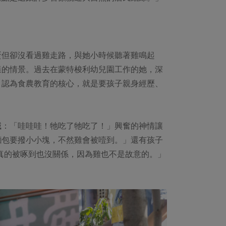
蛋但卻沒看過雞走路，與她小時候聽著雞鳴起
樣的情景。過去在蒙特梭利幼兒園工作的她，深
，認為食農教育的核心，就是要孩子親身經歷、
喊：「哇哇哇！牠吃了牠吃了！」興奮的神情讓
麵包要撥小小塊，不然雞會被噎到。」還有孩子
真的被啄到也沒關係，因為雞也不是故意的。」