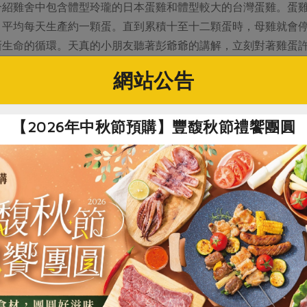
介紹雞舍中包含體型玲瓏的日本蛋雞和體型較大的台灣蛋雞。蛋
，平均每天生產約一顆蛋。直到累積十至十二顆蛋時，母雞就會
新生命的循環。天真的小朋友聽著彭爺爺的講解，立刻對著雞蛋
網站公告
【2026年中秋節預購】豐馥秋節禮饗團圓