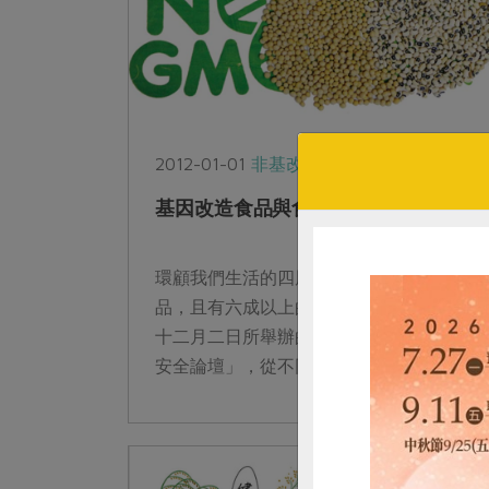
2012-01-01
非基改運動
基因改造食品與食品安全論壇
環顧我們生活的四周，到處充斥著基改的食
品，且有六成以上的基改食物未清楚標示。
十二月二日所舉辦的「基因改造食品與食品
安全論壇」，從不同面向讓大眾更了解基因
改造。...