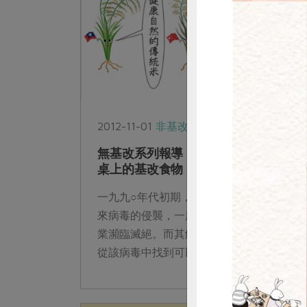
2012-11-01
非基改運動
惜
無基改系列報導（下）那些悄悄來到餐
桌上的基改食物
一九九○年代初期，夏威夷的木瓜園受到外
來病毒的侵襲，一度使得木瓜栽培及相關產
業瀕臨滅絕。而其解決對策便是基改技術—
從該病毒中找到可以預防感染的基因，將之
轉殖入木瓜中，研發出了對病毒抵抗力強的
｢彩...