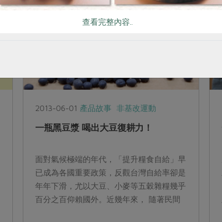
查看完整內容..
2013-06-01
產品故事
非基改運動
一瓶黑豆漿 喝出大豆復耕力！
面對氣候極端的年代，「提升糧食自給」早
已成為各國重要政策，反觀台灣自給率卻是
年年下滑，尤以大豆、小麥等五穀雜糧幾乎
百分之百仰賴國外。近幾年來， 隨著民間
與政府逐漸重視，本土大豆漸有復甦態勢。