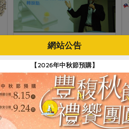
網站公告
2012-05-01
非基改運動
欺騙的種子，揭開政府與企業的基改黑
幕
【2026年中秋節預購】
由主婦聯盟合作社、主婦聯盟基金會、綠色
陣線協會、台灣大學農藝學系種子研究室組
成的「台灣無基改農區推動聯盟」，近幾年
推動的非基改運動包括：不要種、不要吃、
更多商家拒絕基改食品，以及主動做標示。
四月...