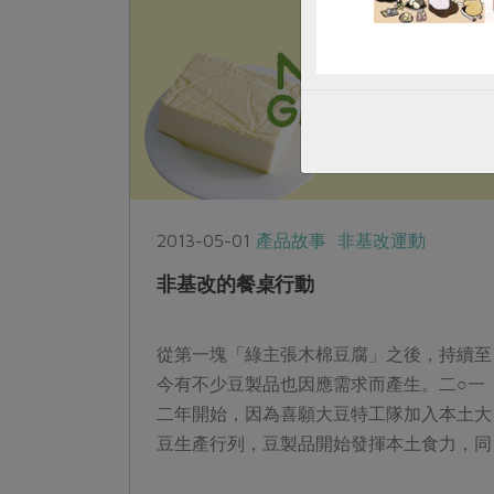
2013-05-01
產品故事
非基改運動
非基改的餐桌行動
從第一塊「綠主張木棉豆腐」之後，持續至
今有不少豆製品也因應需求而產生。二○一
二年開始，因為喜願大豆特工隊加入本土大
豆生產行列，豆製品開始發揮本土食力，同
樣地站穩在非基因改造的根基之上。且讓我