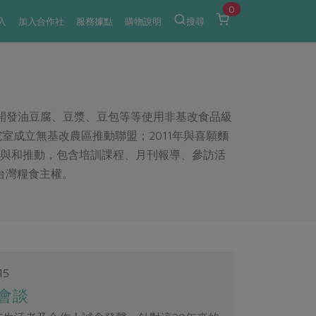
0
入
加入合作社
服務據點
購物說明
搜尋
續開發油豆腐、豆漿、豆包等等使用非基改食品級
室成立無基改農區推動聯盟；2011年與喜願麵
參與和推動，包含培訓課程、月刊報導、參訪活
台灣糧食主權。
15
會談