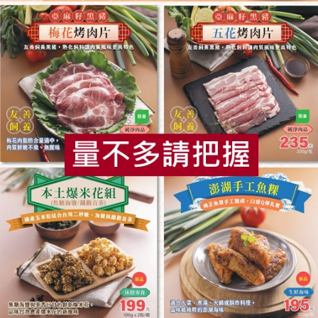
2012-11-01
非基改運動
食
RPET
食譜
減硝酸鹽
雞蛋
食安
共同
那些悄悄來到餐桌上的基改食物
至今在日本國內流通的基改作物為：黃豆、
玉米、棉、油菜籽四種，但去年年底美國夏
威夷產的基改香蕉進口案解禁通過。輸入商
夏威夷香蕉協會的日本部負責人表示，目前
「僅在會員制超市好市多（costco）進行...