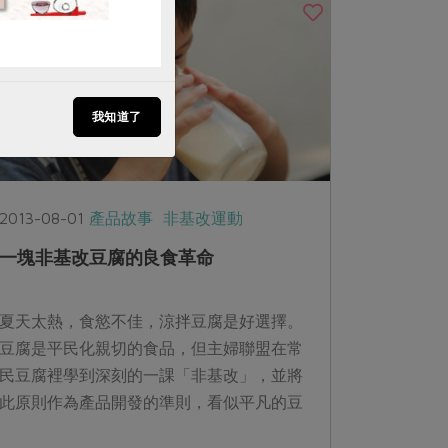
我知道了
2013-08-01
產品故事
非基改運動
一塊非基改豆腐的良食革命
夏天太熱，食慾不佳，涼拌豆腐是好選擇。
豆腐是平民化親切的食品，但主婦聯盟在常
民豆腐裡學到深刻的一課「非基改」，並將
此原則作為產品開發的準則，看似平凡的豆
腐有著不凡的價值，八月我們也來說說合作