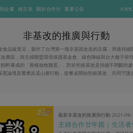
別企畫
綠主張
關於合作社
重要公告
社員登
非基改的推廣與行動
基改食品級黃豆，製作了台灣第一塊非基因改造的豆腐，而後持
基改農區，與主婦聯盟環境保護基金會、綠色陣線與台大種子研究
基改飼料養成的「善糧放牧雞蛋」…對於拒絕基改是持續不間斷的
深度論壇及響應反孟山都行動，從餐桌開始拒絕基改、共同守護
最新非基改的推廣與行動
2021-09-
主婦合作廿年鑑｜生活者