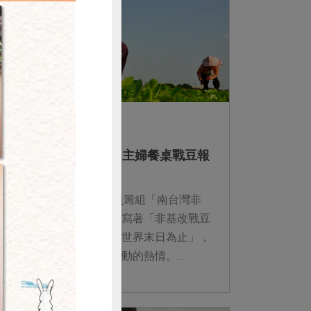
2013-01-01
非基改運動
購買
非基改行動：二0一二 主婦餐桌戰豆報
告
2012年台南分社號召社員籌組「南台灣非
基改戰豆小組」，文宣中寫著「非基改戰豆
小組將反對基因改造直到世界末日為止」，
這決心傳達著社員參與運動的熱情。...