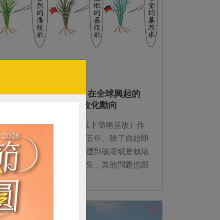
2012-10-01
非基改運動
無基改系列報導（上）在全球興起的
「NON－GMO」無基改化動向
第一個基因改造（GM，以下簡稱基改）作
物輸入日本至今已超過十五年。除了自始即
備受疑慮，如生物多樣性遭到破壞或是栽培
基改作物造成農民經濟損失，其他問題也跟
著一一浮現，基改作物現今正面臨各界嚴厲
的批...