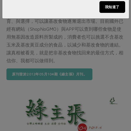
我知道了
史密斯表示，基改食物短時間不會消失，但透過了解、教
育、與選擇，可以讓基改食物逐漸退出市場。目前國外已
經有網站（ShopNoGMO）與APP可以查到哪些食物是使
用無基因改造原料所製成的，消費者也可以挑選不含基改
玉米及基改黃豆成分的食品，以減少和基改食物的連結。
讓真相被看見，就是把非基改食物找回來的最佳方式，相
信你、我都可以做得到。
原刊登於2012年05月104期《綠主張》月刊。