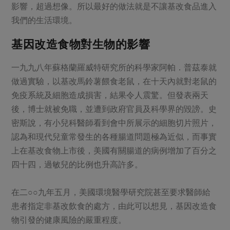
影響，超過想像。所以最好的做法就是不讓基改食品進入
我們的生活環境。
基因改造食物對生物的影響
一九九八年蘇格蘭羅威特研究所的科學家阿帕．普茲泰就
做過實驗，以基改馬鈴薯餵食老鼠，在十天內就對老鼠的
免疫系統及細胞造成損害，結果令人震驚。但發表兩天
後，博士就被免職，並遭到政府官員及科學界的毀謗。史
密斯說，有小兒科醫師看到會中所展示的細胞切片照片，
認為和現代兒童常發生的各種腸道問題極為近似，而事實
上在基改食物上市後，美國有關腸道的病例增加了百分之
四十四，過敏兒的比例也升高許多。
在二○○九年五月，美國環境醫學研究院甚至要求醫師給
患者指定非基改飲食的處方，由此可以想見，基因改造食
物引發的健康風險的嚴重程度。