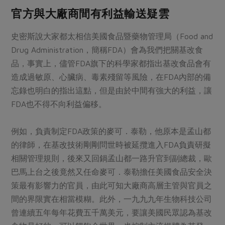
官方與大廠商間有利益輸送疑雲
史密斯說大家都太相信美國食品暨藥物管理局（Food and
Drug Administration，簡稱FDA）會為我們把關基改食
品，事實上，儘管FDA旗下的科學家都指出基改食品會有
造成過敏原、心臟病、毒素殘留等風險，在FDA內部的備
忘錄也明白的指出這點，但是由於中間有強大的利益，讓
FDA也不得不向利益偏移。
例如，負責制定FDA政策的麥可．泰勒，他原本是孟山都
的律師，在基改技術剛剛問世時被延攬進入FDA負責研擬
相關管理規則，後來又回鍋孟山都一路升官到副總裁，歐
巴馬上台之後竟然又任命麥可．泰勒擔任美國食品安全決
策最有影響力的官員，由此可知大廠商高層主管與官員之
間的界限實在相當模糊。此外，一九九九年生物科技公司
曾連續五年每年花費五千萬美元，要讓美國民眾認為基改