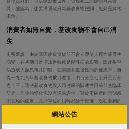
食物是好的，可以餵飽全世界，也控制主流媒體為其發
聲，他認為，想要透過政府為基改食物把關，無疑是緣木
求魚。
消費者如無自覺，基改食物不會自己消
失
史密斯說，由於基因改造食物並不會立即使人死亡或產生
病變，在初期只是增加過敏或是慢性病的影響，因此很容
易造成人類忽視此問題。在美國多重慢性病的罹患率，自
從一九九六年基改食物被引進後，由百分之七上升至百分
之十三，這些基改食物與人體健康的關連性目前並無臨床
研究，作物的變化也沒有適當評估，對於不確定的證明或
未實驗的假定，政府單位卻很輕易給予批准，現在看到的
測試也均由業者提供，如果消費者不主動的發現問題，並
網站公告
站出來發聲，對後代子孫的影響難以想像。