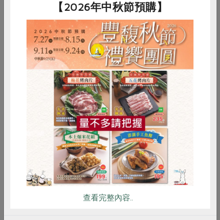
面對基因改造食物，消費者能做些什
【2026年中秋節預購】
麼？
史密斯認為透過教育，可以讓大眾廣泛知道這個問題的嚴
重性。在英國，因為普茲泰博士一九九八年大膽揭露基改
技術將造成食物安全莫大的疑慮，此研究結果在歐洲被報
導或引述了超過數百次，不只一般民眾非常關切連企業界
也相當關心，加上當時狂牛症仍肆虐歐洲，一連串的效應
惜食
RPET
食譜
減硝酸鹽
成功讓歐盟許多大食品企業承諾不使用基改原料。
雞蛋
食安
共同購買
去年開始，美國有二十多個州要求要強制立法將基改食物
明顯標示，加州則在這個月有八十五萬人希望在十一月將
此案付諸公投。史密斯認為只要有百分之五的消費者堅
持，就足以讓食品大廠改變。他正是透過讓美國民眾了解
癌症的風險與喝了注射生長激素的牛所生產的牛奶的關聯
查看完整內容..
性，讓美國民眾有所覺醒，進而導致沃爾瑪、星巴克等大
型商家不再使用注射生長激素牛的牛奶。