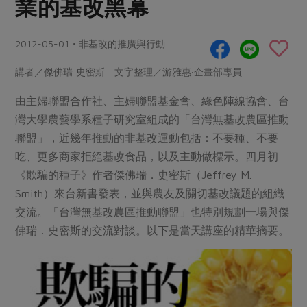
業的基改黑幕
畜產肉類
水產
廚房瑜伽
合作25-經典快閃最後一週
水畜加工品
料理方式
產品檢驗
合作25-精選產品第四彈
2012-05-01・非基改的推廣與行動
關注議題
烘焙．點心
自主把關
合作25-精選產品第三彈
調理食材・點心
減硝酸鹽
惜食
講者／傑佛瑞·史密斯 文字整理／游雅惠‧企畫部專員
醬料
檢驗報告
更多當季產品
調味醬料/南北貨
烘焙
非基改運動
支持本土農糧
由主婦聯盟合作社、主婦聯盟基金會、綠色陣線協會、台
湯品．鍋物
硝酸鹽檢驗
休閒零嘴
沖泡飲品
灣大學農藝學系種子研究室組成的「台灣無基改農區推動
廢核運動
能源議題
漬物
聯盟」，近幾年推動的非基改運動包括：不要種、不要
議題活動
保健食品
減添加物
減塑減廢
涼拌沙拉
吃、更多商家拒絕基改食品，以及主動做標示。四月初
社員權益
主婦聯盟X樂齡網特約優惠案
公益金
食農教育
《欺騙的種子》作者傑佛瑞．史密斯（Jeffrey M.
飲品
居家好物
合作社法規
30%rPET紅烏龍茶
Smith）來台新書發表，並與農友及關切基改議題的組織
更多議題
美妝保養
個人清潔
交流。「台灣無基改農區推動聯盟」也特別規劃一場與傑
社務專區
2024農業發展計畫年度報告
主題食譜
佛瑞．史密斯的交流對談。以下是當天講座的精華摘要。
生活者e週報
家庭清潔
織品
選舉專區
更多議題活動
異國料理
日用品
圖書禮品
綠主張月刊
年菜食譜
防災用品
最新消息
把最好的台灣味帶回家！
典藏閱覽室
養身食補