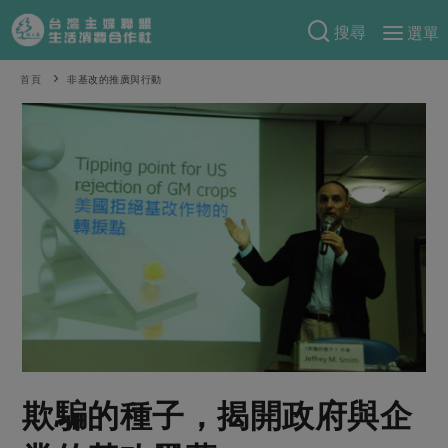
搜尋
選單
產品分類
首頁
非基改的推廣與行動
當季蔬果
食譜料理
一籃菜
當令水果
食材
特別企畫
芽苗類
蕈菇類
米食
預購活動
綠主張
辛香料類
麵食
把最好的台灣味帶回家！
觀點文章
關於合作社
肉食
奶蛋豆・五穀
防災用品預購圓滿結束
主婦食堂
一籃菜真心話
海鮮
蛋
乳製品
認識合作社
重要公告
2026年端午節預購圓滿結束
社內大小事
合作聯合國
常備菜
豆製品
米麵雜糧
關於我們
更多預購活動
產品故事
生活提案
蔬食
合作社組織
欺騙的種子，揭開政府與企
肉品・水產
樂齡生活
親子食育
蛋料理
當季產品
員工與求才