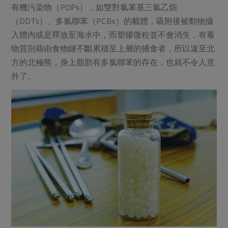
有機污染物（POPs），如雙對氯苯基三氯乙烷
（DDTs）、多氯聯苯（PCBs）的載體，吸附後被動物攝
入體內或是釋放至海水中，而塑膠微粒並不會消失，有毒
物質則藉由食物鏈不斷累積至上層的捕食者，所以遠至北
方的北極熊，身上脂肪有多氯聯苯的存在，也就不令人意
外了。