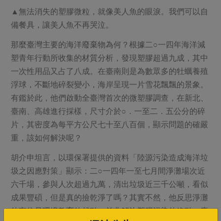
▲無法消失的塑膠微粒，就像美人魚的眼淚。我們可以自
備餐具，讓美人魚不再哭泣。
那麼臺灣主要的海洋廢棄物為何？根據二○一四年海洋減
塑青年行動所收集的材質分析，發現塑膠超過九成，其中
一次性用品又占了八成。在臺南則是為數眾多的牡蠣養殖
浮球，不斷地碎裂變小，海岸呈現一片雪花飄飄的景象。
有鑑於此，他們啟動全臺灣首次的微塑膠調查，在新北、
臺南、高雄進行採樣，尺寸介於○．一至二．五公分的碎
片，其密度為每平方公尺七十至八百個，顯示問題的確嚴
重，該如何解決呢？
胡介申坦言，以環保署提供的資料「陸源污染造成海洋垃
圾之因應對策」顯示：二○一四年一至七月間淨灘場次近
六千場，參與人次超過九萬，清出垃圾近三千公噸，看似
成果豐碩，但是真的撿乾淨了嗎？其實不然，他反思淨灘
的定位是環境教育的起點，並非解決塑膠污染的終點，應