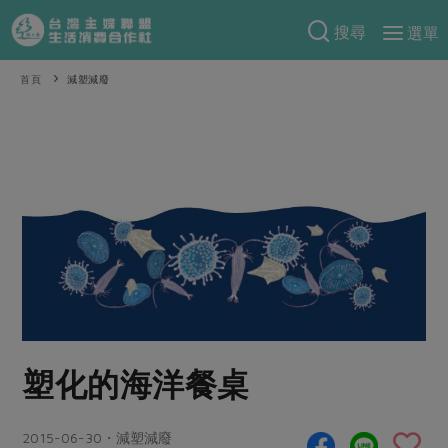
搜尋
選單
產品分類
首頁
減塑減廢
當季蔬果
食譜料理
一籃菜
當令水果
食材
特別企畫
芽苗類
蕈菇類
米食
預購活動
綠主張
辛香料類
麵食
把最好的台灣味帶回家！
觀點文章
關於合作社
肉食
奶蛋豆・五穀
防災用品預購圓滿結束
主婦食堂
一籃菜真心話
海鮮
蛋
乳製品
認識合作社
重要公告
2026年端午節預購圓滿結束
社內大小事
合作聯合國
常備菜
豆製品
米麵雜糧
關於我們
更多預購活動
塑化的海洋餐桌
產品故事
生活提案
蔬食
合作社組織
肉品・水產
樂齡生活
親子食育
蛋料理
當季產品
員工與求才
2015-06-30・減塑減廢