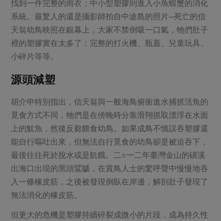
找到一件完整的雨衣；中小型塑膠則進入小魚蝦蟹的消化
系統。最驚人的還是攝影師拍自中途島的照片─死亡的信
天翁幼鳥映照在銀幕上，大家不禁倒吸一口氣，牠們肚子
裡的塑膠實在太多了：完整的打火機、瓶蓋、兒童玩具、
小碎片等等。
源頭減塑
胡介申特別指出，信天翁與一般海鳥俯衝進水捕抓活魚的
覓食方式不同，牠們是在傍晚時分靠滑翔抓取漂浮在水面
上的魷魚，然後反芻餵食幼鳥。如果成鳥不慎誤吞塑膠還
能自行嘔吐出來，但無法自行覓食的幼鳥卻是被迫吞下，
最後往往死於脫水或是飢餓。二○一二年臺灣金山的磺溪
出海口出現的黑頭鷿鷈，在賞鳥人士的驚呼聲中慢慢地吞
入一條橡皮筋，之後被發現倒臥在岸邊，解剖肚子發現了
無法消化的橡皮筋。
但更大的危機是塑膠持續碎裂成微小的片段，成為持久性