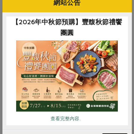
網站公告
該透過產官學與環保團體合作，釐清現況、找出源頭、擬
定策略，避免更多的廢棄物進入海洋。
【2026年中秋節預購】豐馥秋節禮饗
末了，胡介申展示隨身攜帶的環保餐具、竹柄牙刷、不鏽
鋼吸管等等，呼籲實踐「減塑加綠」的新生活，而這與主
團圓
婦聯盟基金會一貫的主張不謀而合─從源頭減量做起。從
前要帶三寶出門：杯子、筷子、袋子，後來更擴大為「綠
背包」，出門旅遊帶著毛巾、牙膏、牙刷、沐浴乳等等，
住宿時選擇不擺放備品的旅館。希望大家真切正視塑膠泛
惜食
RPET
食譜
減硝酸鹽
濫的問題，減少使用塑膠製品，盡量以天然材質取代，為
海洋生物留得一線生機，讓海洋永保美麗。
雞蛋
食安
共同購買
原刊登於 2015年6月141期《綠主張》月刊。
查看完整內容..