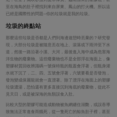
媒體報導
最新產品
至在海鳥的肚子裡找到來自屏東、鳳山的打火機。所以這
節慶大餐
下載專區
已經是國際性的問題─你的垃圾就是我的垃圾。
優惠專區
垃圾的終點站
高麗菜海鮮煎餅
地區活動
素食專區
那麼這些垃圾是否都是人們到海邊遊憩時丟棄的？研究發
社務會議
地區活動
樂齡友善
現，大部分垃圾是被隨意丟在地上、滾落或下雨沖至下水
活動報下載
道，然後一路沿著小溪、大河，最後進入海中成為危害海
洋生物的廢棄物。這些廢棄物也不是全部浮在海面上，像
塑膠材質回收辨識碼一號保特瓶的瓶蓋會浮著，但瓶身灌
水就下沉了，二、四、五號會浮著，六號要看是否發泡，
發泡變成保麗龍就會一直漂著。除了漂浮在海面上的塑膠
垃圾濃湯，恐怕還有更多直接沉到海底的廢棄物，從此不
見天日，或是被深海的魚類誤食入肚。
比較大型的塑膠可能造成動物被魚網纏住溺斃，或誤吞導
致無法正常進食而餓死，從一隻死亡的鯨魚肚子裡，甚至