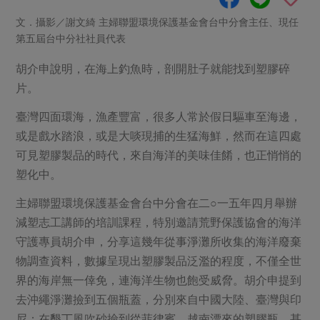
畜產肉類
水產
廚房瑜伽
合作25-經典快閃最後一週
文．攝影／謝文綺 主婦聯盟環境保護基金會台中分會主任、現任
水畜加工品
料理方式
第五屆台中分社社員代表
產品檢驗
合作25-精選產品第四彈
關注議題
烘焙．點心
自主把關
胡介申說明，在海上釣魚時，剖開肚子就能找到塑膠碎
合作25-精選產品第三彈
調理食材・點心
減硝酸鹽
惜食
醬料
片。
檢驗報告
更多當季產品
調味醬料/南北貨
烘焙
非基改運動
支持本土農糧
湯品．鍋物
臺灣四面環海，漁產豐富，很多人常於假日驅車至海邊，
硝酸鹽檢驗
休閒零嘴
沖泡飲品
廢核運動
能源議題
漬物
或是戲水踏浪，或是大啖現捕的生猛海鮮，然而在這四處
議題活動
保健食品
減添加物
減塑減廢
可見塑膠製品的時代，來自海洋的美味佳餚，也正悄悄的
涼拌沙拉
社員權益
主婦聯盟X樂齡網特約優惠案
塑化中。
公益金
食農教育
飲品
居家好物
合作社法規
30%rPET紅烏龍茶
主婦聯盟環境保護基金會台中分會在二○一五年四月舉辦
更多議題
美妝保養
個人清潔
社務專區
減塑志工講師的培訓課程，特別邀請荒野保護協會的海洋
2024農業發展計畫年度報告
主題食譜
生活者e週報
守護專員胡介申，分享這幾年從事淨灘所收集的海洋廢棄
家庭清潔
織品
選舉專區
更多議題活動
物調查資料，數據呈現出塑膠製品泛濫的程度，不僅全世
異國料理
日用品
圖書禮品
綠主張月刊
界的海岸無一倖免，連海洋生物也飽受威脅。胡介申提到
年菜食譜
防災用品
最新消息
把最好的台灣味帶回家！
去沖繩淨灘撿到五個瓶蓋，分別來自中國大陸、臺灣與印
典藏閱覽室
養身食補
尼；在墾丁風吹砂撿到從菲律賓、越南漂來的塑膠瓶，甚