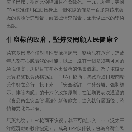
媒體報導
克多巴胺，瘦肉比例增加且不會致死。一九九九年，美國
最新產品
節慶大餐
FDA核准使用在動物身上，但依據的僅是一百多篇禮來藥
下載專區
廠的實驗研究報告，而這些研究報告，並未做正式的學術
優惠專區
出版。
高麗菜海鮮煎餅
地區活動
素食專區
什麼樣的政府，堅持要罔顧人民健康？
社務會議
地區活動
樂齡友善
萊克多巴胺不僅對慢性腎臟病病患、嬰幼兒有危害，連成
活動報下載
年人都有心臟衰竭的可能，以上，沒有一個是短期可見的
急性傷害，所以目前拿不出台灣的傷害個案。為了恢復台
美貿易暨投資架構協定（TIFA）協商，馬政府進口瘦肉精
美牛勢在必行，接下來，「安全容許、牛豬分離、強制標
示、排除內臟」的十六字政策原則，在近期要表決通過的
《食品衛生安全管理法》新修條文，進入執行層面後，恐
怕都要化為烏有。
馬英九說，TIFA協商不恢復，就不可能加入TPP（泛太平
洋經濟戰略夥伴協定）。成為TPP伙伴後，會為台灣全民