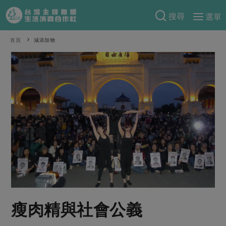
搜尋
選單
產品分類
首頁
減添加物
當季蔬果
食譜料理
一籃菜
當令水果
食材
特別企畫
芽苗類
蕈菇類
米食
預購活動
綠主張
辛香料類
麵食
把最好的台灣味帶回家！
觀點文章
關於合作社
肉食
奶蛋豆・五穀
防災用品預購圓滿結束
主婦食堂
一籃菜真心話
海鮮
蛋
乳製品
認識合作社
重要公告
2026年端午節預購圓滿結束
社內大小事
合作聯合國
常備菜
豆製品
米麵雜糧
關於我們
更多預購活動
產品故事
生活提案
蔬食
合作社組織
瘦肉精與社會公義
肉品・水產
樂齡生活
親子食育
蛋料理
當季產品
員工與求才