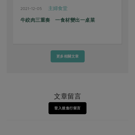
主婦食堂
2021-12-05
2
牛絞肉三重奏 一食材變出一桌菜
更多相關文章
文章留言
登入後進行留言