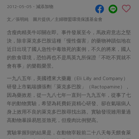
畜產肉類
水產
廚房瑜伽
2012-05-05・減添加物
傳到心坎裡，誠心又澎派
水畜加工品
料理方式
產品檢驗
合作25-經典快閃最後一週
文／張明純 圖片提供／主婦聯盟環境保護基金會
關注議題
烘焙．點心
自主把關
合作25-精選產品第四彈
調理食材・點心
含瘦肉精美牛叩關在即。事件發展至今，馬政府意志之堅
減硝酸鹽
惜食
醬料
決，除非萊克多巴胺這種「慢性傷害」的藥物神蹟似地在
檢驗報告
更多當季產品
調味醬料/南北貨
烘焙
非基改運動
支持本土農糧
湯品．鍋物
近日出現了國人急性中毒致死的案例，不久的將來，國人
硝酸鹽檢驗
休閒零嘴
沖泡飲品
廢核運動
能源議題
的飲食環境，恐怕再也不是馬英九所保證「不吃不買就不
漬物
議題活動
保健食品
會有事」的樂觀榮景。
減添加物
減塑減廢
涼拌沙拉
社員權益
主婦聯盟X樂齡網特約優惠案
公益金
食農教育
一九八五年，美國禮來大藥廠（Eli Lilly and Company）
飲品
居家好物
合作社法規
30%rPET紅烏龍茶
研發上市氣喘擴張劑「萊克多巴胺」（Ractopamine），
更多議題
美妝保養
個人清潔
因為藥效差，從一九八七年一直到一九九五年，從事了七
社務專區
2024農業發展計畫年度報告
主題食譜
年的動物實驗，希望為耗費鉅資精心研發、卻在氣喘病人
生活者e週報
家庭清潔
織品
選舉專區
更多議題活動
身上效用不良的萊克多巴胺尋找出路。實驗發現雖用量過
異國料理
日用品
圖書禮品
高動物暴躁易怒並致死，但瘦肉比例變高。
綠主張月刊
年菜食譜
防災用品
最新消息
傳到心坎裡，誠心又澎派
實驗掌握到的結果是，在動物宰殺前二十八天每天餵食萊
典藏閱覽室
養身食補