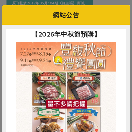
原刊登於2012年05月104期《綠主張》月刊。
網站公告
【2026年中秋節預購】
惜食
RPET
食譜
減硝酸鹽
雞蛋
食安
共同購買