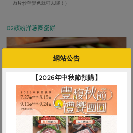
肉片炒至變色就可以囉！）
part2
02繽紛洋蔥圈蛋餅
網站公告
【2026年中秋節預購】
蔥爆牛肉使用到的食材，除了台灣牛肉片之外，主要就是
洋蔥和三星蔥的輔佐搭配。為了家人三餐，不經意多採買