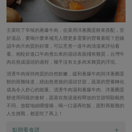
主菜吃了辛辣的蔥爆牛肉，佐菜用洋蔥圈蛋餅來搭配，至
於湯品，要喝什麼來補充人體更多需要的營養素呢？想確
認牛肉片肉質的好壞，可以烹煮一道牛肉清湯來評估看
看。相較於進口牛肉煮出來的湯頭表面殘有雜質，台灣牛
肉在熬成湯頭的過程，幾乎沒有太多肉末雜質的浮現。
清燙牛肉保持肉質的自然鮮嫩，緩和蔥爆牛肉與洋蔥圈蛋
餅的斑雜味道，經由熬煮後的湯頭甘甜，蔬菜的營養轉化
成為令人舒心的能量。清燙牛肉湯和蔥爆牛肉、洋蔥圈蛋
餅使用同樣的食材，蔬菜在熬湯過程釋放的甘甜明顯截然
不同。放鬆地細嚼慢嚥，喝一口湯再吃飯，面對再艱難的
人生挑戰，都是吃了再上！
點開看食譜