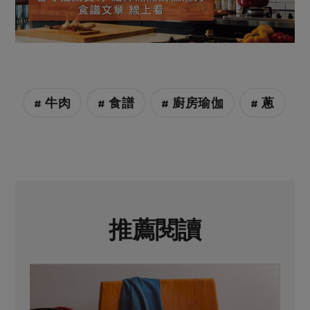
# 牛肉
# 食譜
# 廚房瑜伽
# 蔥
推薦閱讀