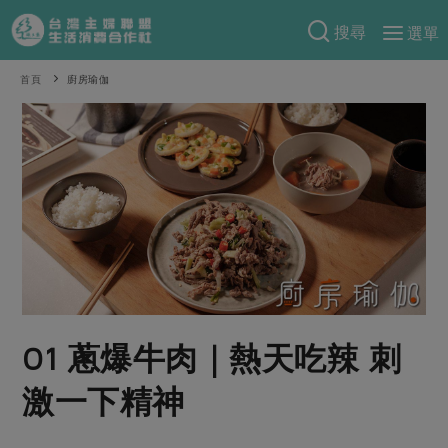
搜尋
選單
產品分類
首頁
廚房瑜伽
當季蔬果
食譜料理
一籃菜
當令水果
食材
特別企畫
芽苗類
蕈菇類
米食
預購活動
綠主張
辛香料類
麵食
把最好的台灣味帶回家！
觀點文章
關於合作社
肉食
奶蛋豆・五穀
防災用品預購圓滿結束
主婦食堂
一籃菜真心話
海鮮
蛋
乳製品
認識合作社
重要公告
2026年端午節預購圓滿結束
01 蔥爆牛肉｜熱天吃辣 刺
社內大小事
合作聯合國
常備菜
豆製品
米麵雜糧
關於我們
更多預購活動
產品故事
生活提案
蔬食
激一下精神
合作社組織
肉品・水產
樂齡生活
親子食育
蛋料理
當季產品
員工與求才