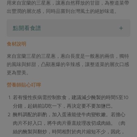
用來自宜蘭的三星蔥，讓蔥自然釋放的甘甜，為整道菜帶
出豐潤的層次感，同時品嘗到台灣風土的絕妙味道。
點開看食譜
食材說明
來自宜蘭三星的三星蔥，蔥白長度是一般蔥的兩倍，獨特
的風味與鮮甜，凸顯蔥爆的辛辣感，讓整道菜的層次口感
更為豐美。
營養師貼心叮嚀
若有慢性疾病需控制飲食，建議減少醃製的時間5至10
分鐘，起鍋前試吃一下，再決定要不要加鹽巴。
醃料調配的斟酌，加入蛋液能使牛肉變軟嫩。若擔心
肉片不好入口，將牛肉片垂直紋理改切成肉絲。（肉
絲的醃製與翻炒，時間相對於肉片縮短不少，因此，