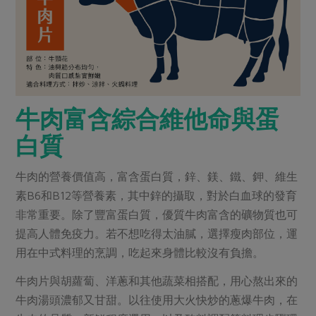
媒體報導
最新產品
節慶大餐
下載專區
優惠專區
高麗菜海鮮煎餅
地區活動
素食專區
社務會議
地區活動
牛肉富含綜合維他命與蛋
樂齡友善
活動報下載
白質
牛肉的營養價值高，富含蛋白質，鋅、鎂、鐵、鉀、維生
素B6和B12等營養素，其中鋅的攝取，對於白血球的發育
非常重要。除了豐富蛋白質，優質牛肉富含的礦物質也可
提高人體免疫力。若不想吃得太油膩，選擇瘦肉部位，運
用在中式料理的烹調，吃起來身體比較沒有負擔。
牛肉片與胡蘿蔔、洋蔥和其他蔬菜相搭配，用心熬出來的
牛肉湯頭濃郁又甘甜。以往使用大火快炒的蔥爆牛肉，在