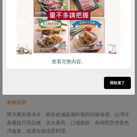
惜食
RPET
食譜
減硝酸鹽
了食材，常備使用的洋蔥、青蔥、胡蘿蔔，拿來煎出長相
雞蛋
食安
共同購買
很厲害的洋蔥圈蛋餅正好，成功率很高。
當初準備蔥爆牛肉多買的洋蔥，一秒從配角轉成為主角。
三星蔥沒用完，切成蔥花，能為整體的視覺和味覺提升。
胡蘿蔔和採買容易的玉米筍相繼切丁，所有食材有一致大
小減省烹調時間。做法很簡單。想要吃什麼樣的餡料，隨
意添加，沒用完的洋蔥一起摻進餡料，食材費用省下不少
查看完整內容..
呢！
我知道了
點開看食譜
食材說明
將洋蔥泡過冰水，能有效減緩備料過程的嗆辣感。台灣洋
蔥屬短日照品種，含水量高、口感脆甜，長時間烹煮後色
澤偏黃，很適合做成蛋料理。