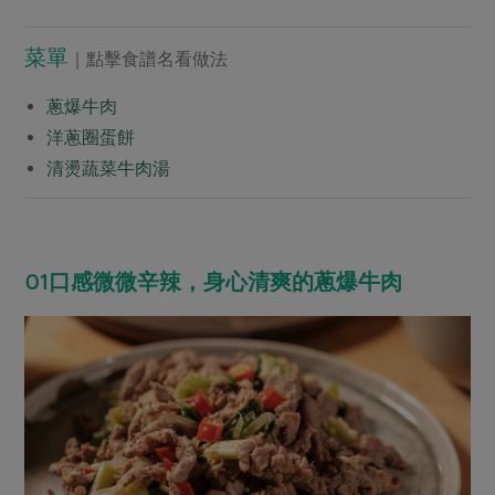
菜單
｜點擊食譜名看做法
蔥爆牛肉
洋蔥圈蛋餅
清燙蔬菜牛肉湯
part1
01口感微微辛辣，身心清爽的蔥爆牛肉