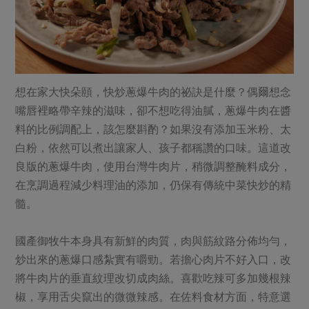
想在家大快朵頤，快炒蔥爆牛肉的祕訣是什麼？偶爾想念
嘴唇裡略帶辛辣的滋味，卻不想吃得油膩，蔥爆牛肉在醬
料的比例調配上，該怎麼斟酌？如果沒有添加玉米粉、太
白粉，依然可以煮出讓家人、孩子都稱讚的口味。這道改
良版的蔥爆牛肉，使用台灣牛肉片，稍微調整醃料成分，
在烹調過程減少料理油的添加，仍保有傳統中菜快炒的精
髓。
國產御牧牛本身具有新鮮的肉質，肉與筋紋路分佈均勻，
炒出來的蔥爆口感紮實有嚼勁。若擔心肉片不好入口，改
將牛肉片的垂直紋理改切成肉絲。喜歡吃辣可多加幾根辣
椒，享用舌尖竄出的微微辣感。在佐料食材方面，特意選