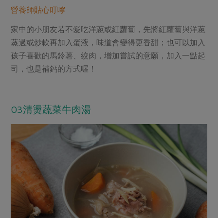
營養師貼心叮嚀
家中的小朋友若不愛吃洋蔥或紅蘿蔔，先將紅蘿蔔與洋蔥
蒸過或炒軟再加入蛋液，味道會變得更香甜；也可以加入
孩子喜歡的馬鈴薯、絞肉，增加嘗試的意願，加入一點起
司，也是補鈣的方式喔！
part3
03清燙蔬菜牛肉湯