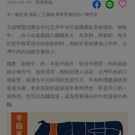
畜產肉類
水產
2020-06-04・廚房瑜伽
廚房瑜伽
合作25-經典快閃最後一週
水畜加工品
料理方式
文／楊芷菡‧攝影／王揚喻‧專業營養諮詢／林恆安
產品檢驗
合作25-精選產品第四彈
關注議題
烘焙．點心
主婦聯盟消費合作社五月中旬引進國產鈜景牧場的「御牧
自主把關
合作25-精選產品第三彈
調理食材・點心
減硝酸鹽
惜食
醬料
牛」，自小在嘉義縣六腳鄉長大，先草飼，再穀飼，每天
檢驗報告
更多當季產品
調味醬料/南北貨
烘焙
非基改運動
支持本土農糧
吃契作牧草混合的新鮮飼料，相較於美紐澳進口牛肉，台
湯品．鍋物
硝酸鹽檢驗
灣牛肉的油脂含量較少。
休閒零嘴
沖泡飲品
廢核運動
能源議題
漬物
議題活動
保健食品
國產「御牧牛」的「半筋半肉片」取自牛頸部，肉與筋紋
減添加物
減塑減廢
涼拌沙拉
社員權益
路分佈均勻、形狀漂亮，相較於誘人油花，台灣牛肉的口
主婦聯盟X樂齡網特約優惠案
公益金
食農教育
飲品
感紮實，很適合中式料理的烹調方式。牛肉料理建議使用
居家好物
合作社法規
30%rPET紅烏龍茶
更多議題
蛋液沾裹，拿來與新鮮蔬菜或辛香料拌炒，即是可口的一
美妝保養
個人清潔
社務專區
2024農業發展計畫年度報告
道料理。也可以加麵加湯，成為營養滿分的牛肉湯或牛肉
主題食譜
生活者e週報
家庭清潔
織品
選舉專區
麵。
更多議題活動
異國料理
日用品
圖書禮品
綠主張月刊
年菜食譜
防災用品
最新消息
把最好的台灣味帶回家！
典藏閱覽室
養身食補