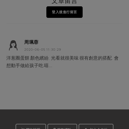
文章留言
登入後進行留言
周珮蓉
2020-06-05 11:30:29
洋葱圈蛋餅.顏色繽紛. 光看就很美味.很有創意的搭配. 會
想動手做給孩子吃.嘻…