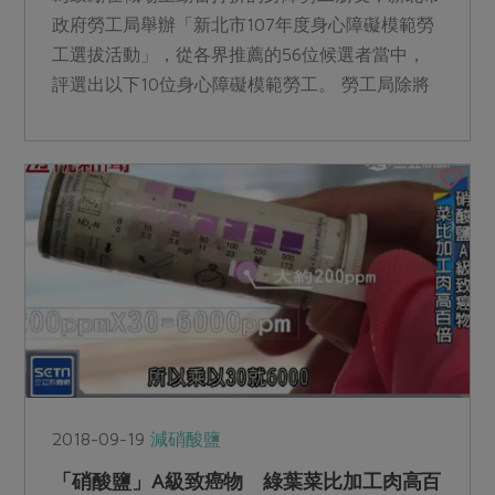
政府勞工局舉辦「新北市107年度身心障礙模範勞
工選拔活動」，從各界推薦的56位候選者當中，
評選出以下10位身心障礙模範勞工。 勞工局除將
頒發獎金新臺...
2018-09-19
減硝酸鹽
「硝酸鹽」A級致癌物 綠葉菜比加工肉高百