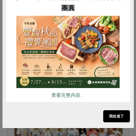
團圓
2018-07-11
南市減塑8年 發表成果
惜食
RPET
食譜
減硝酸鹽
臺南市環保局推動低碳減塑八年有成，昨天舉辦成
雞蛋
食安
共同購買
果發表會展示各項減塑成果，並邀家樂福公關經理
陳依芳、主婦聯盟林享玉等推動減塑民間團體及便
利商店等業者分享減塑經驗，環保局長林健三感謝
業者配合減塑及經驗...
查看完整內容..
我知道了