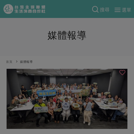
搜尋
選單
產品分類
媒體報導
當季蔬果
食譜料理
一籃菜
當令水果
食材
特別企畫
芽苗類
蕈菇類
米食
首頁
媒體報導
預購活動
綠主張
辛香料類
麵食
把最好的台灣味帶回家！
觀點文章
關於合作社
肉食
奶蛋豆・五穀
防災用品預購圓滿結束
主婦食堂
一籃菜真心話
海鮮
蛋
乳製品
認識合作社
重要公告
2026年端午節預購圓滿結束
社內大小事
合作聯合國
常備菜
豆製品
米麵雜糧
關於我們
更多預購活動
產品故事
生活提案
蔬食
合作社組織
肉品・水產
樂齡生活
親子食育
蛋料理
當季產品
員工與求才