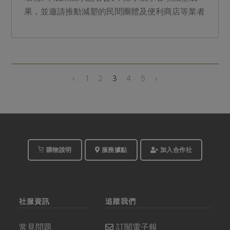
果，並邀請推動減塑的民間團體及便利商店等業者
分享減塑經驗，希...
‹
1
2
3
4
5
›
購物說明
服務據點
加入合作社
社服資訊
追蹤我們
常見問題
訂閱電子報