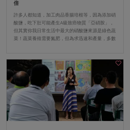
倍
許多人都知道，加工肉品香腸培根等，因為添加硝
酸鹽，吃下肚可能產生A級致癌物質「亞硝胺」，
但其實你我日常生活中最大的硝酸鹽來源是綠色蔬
菜！蔬菜養殖需要氮肥，但為求迅速和產量，多數
農民施肥過度，也使...