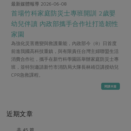
畜產肉類
水產
廚房瑜伽
最新媒體報導
2026-06-08
合作25-經典快閃最後一週
水畜加工品
首場竹科家庭防災士專班開訓 2歲嬰
料理方式
產品檢驗
合作25-精選產品第四彈
關注議題
幼兒伴讀 內政部攜手合作社打造韌性
烘焙．點心
自主把關
合作25-精選產品第三彈
調理食材・點心
減硝酸鹽
惜食
家園
醬料
檢驗報告
更多當季產品
調味醬料/南北貨
烘焙
非基改運動
支持本土農糧
為強化災害應變與救護量能，內政部今（8）日首度
湯品．鍋物
硝酸鹽檢驗
休閒零嘴
沖泡飲品
前進我國高科技重鎮，與有限責任台灣主婦聯盟生活
廢核運動
能源議題
漬物
議題活動
消費合作社，攜手在新竹科學園區舉辦家庭防災士專
保健食品
減添加物
減塑減廢
涼拌沙拉
班，並特別邀請新竹市消防局大隊長林靖亞講授幼兒
社員權益
主婦聯盟X樂齡網特約優惠案
公益金
食農教育
CPR急救課程。
飲品
居家好物
合作社法規
30%rPET紅烏龍茶
更多議題
閱讀本篇
美妝保養
個人清潔
社務專區
2024農業發展計畫年度報告
主題食譜
生活者e週報
家庭清潔
織品
選舉專區
更多議題活動
異國料理
日用品
圖書禮品
近期文章
綠主張月刊
年菜食譜
防災用品
最新消息
把最好的台灣味帶回家！
典藏閱覽室
養身食補
共 45 篇