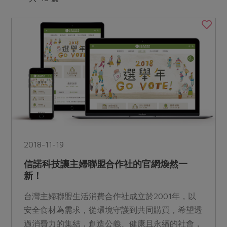
媒體報導
最新產品
節慶大餐
下載專區
優惠專區
高麗菜海鮮煎餅
地區活動
素食專區
社務會議
地區活動
樂齡友善
活動報下載
2018-11-19
信諾科技讓主婦聯盟合作社的官網煥然一
新！
台灣主婦聯盟生活消費合作社成立於2001年，以
安全食材為需求，從環境守護到共同購買，希望透
過消費力的集結，創造公義、健康且永續的社會，