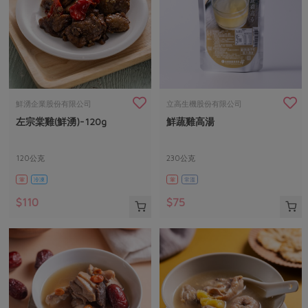
鮮湧企業股份有限公司
立高生機股份有限公司
左宗棠雞(鮮湧)-120g
鮮蔬雞高湯
120公克
230公克
葷
冷凍
葷
常溫
$110
$75