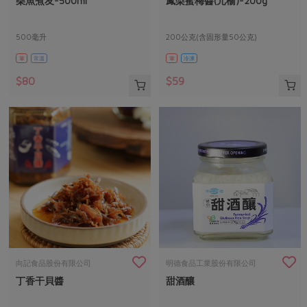
柴魚煮友-500ml
鳳梨蜜梅醬(元榆)-200g
媒體報導
最新產品
節慶大餐
下載專區
500毫升
200公克(含固形量50公克)
優惠專區
葷
常溫
葷
冷凍
高麗菜海鮮煎餅
地區活動
素食專區
$80
$59
社務會議
地區活動
樂齡友善
活動報下載
向記食品股份有限公司
明德食品工業股份有限公司
丁香干貝醬
甜酒釀