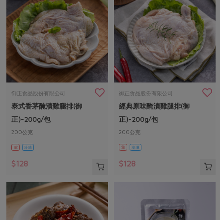
御正食品股份有限公司
御正食品股份有限公司
泰式香茅醃漬雞腿排(御
經典原味醃漬雞腿排(御
正)-200g/包
正)-200g/包
200公克
200公克
葷
冷凍
葷
冷凍
$128
$128