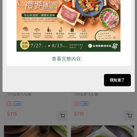
惜食
RPET
食譜
減硝酸鹽
雞蛋
食安
共同購買
查看完整內容..
四方乳品工業股份有限公司
四方乳品工業股份有限公司
巧克力鮮奶酪-3入
鮮奶酪-3入
我知道了
120公克*3入/組
120公克*3入/組
葷
冷藏
葷
冷藏
$115
$115