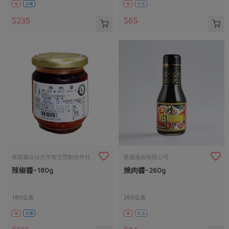
葷
冷藏
葷
常溫
$235
$65
有限責任台北市智立勞動合作社
穀盛股份有限公司
辣椒醬-180g
燒肉醬-260g
180公克
260公克
葷
冷藏
葷
常溫