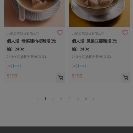
元榆企業股份有限公司
元榆企業股份有限公司
個人湯-老菜脯枸杞雞湯(元
個人湯-鳳梨豆醬雞湯(元
榆)-240g
榆)-240g
240公克(含固形量90公克)
240公克(含固形量90公克)
葷
冷凍
葷
冷凍
$109
$109
‹
1
2
3
4
5
6
›