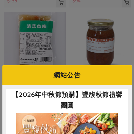
$135
$94
網站公告
海森食品股份有限公司
有限責任台北市智立勞動合作社
清蒸魚醬-110g
義大利麵醬-420g
【2026年中秋節預購】豐馥秋節禮饗
團圓
110公克
420公克
葷
冷凍
葷
冷藏
$48
$165