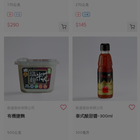
170公克
270公克
葷
常溫
葷
冷藏
$290
$145
穀盛股份有限公司
穀盛股份有限公司
有機鹽麴
泰式酸甜醬-300ml
500公克
300毫升