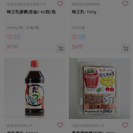
畜產肉類
水產
廚房瑜伽
昱倫生物科技股份有限公司
陳明旭(佳昌養蜂園)
傳到心坎裡，誠心又澎派
蜂王乳膠囊(昱倫)-60顆/瓶
蜂王乳-100g
水畜加工品
料理方式
產品檢驗
合作25-經典快閃最後一週
關注議題
烘焙．點心
自主把關
560mg/粒，60粒/瓶
100公克
合作25-精選產品第四彈
調理食材・點心
減硝酸鹽
惜食
醬料
葷
常溫
葷
冷凍
檢驗報告
更多當季產品
調味醬料/南北貨
烘焙
非基改運動
支持本土農糧
湯品．鍋物
$770
$375
硝酸鹽檢驗
休閒零嘴
沖泡飲品
廢核運動
能源議題
漬物
議題活動
保健食品
減添加物
減塑減廢
涼拌沙拉
社員權益
主婦聯盟X樂齡網特約優惠案
公益金
食農教育
飲品
居家好物
合作社法規
30%rPET紅烏龍茶
更多議題
美妝保養
個人清潔
社務專區
2024農業發展計畫年度報告
主題食譜
生活者e週報
家庭清潔
織品
選舉專區
更多議題活動
異國料理
日用品
圖書禮品
綠主張月刊
年菜食譜
防災用品
最新消息
傳到心坎裡，誠心又澎派
穀盛股份有限公司
元榆企業股份有限公司
典藏閱覽室
養身食補