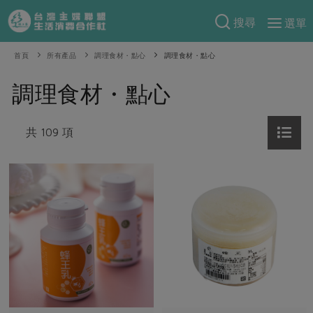
搜尋
選單
產品分類
首頁
所有產品
調理食材・點心
調理食材・點心
當季蔬果
食譜料理
調理食材・點心
一籃菜
當令水果
食材
特別企畫
芽苗類
共 109 項
蕈菇類
米食
預購活動
綠主張
辛香料類
麵食
把最好的台灣味帶回家！
觀點文章
關於合作社
肉食
奶蛋豆・五穀
防災用品預購圓滿結束
主婦食堂
一籃菜真心話
海鮮
蛋
乳製品
認識合作社
重要公告
2026年端午節預購圓滿結束
社內大小事
合作聯合國
常備菜
豆製品
米麵雜糧
關於我們
更多預購活動
產品故事
生活提案
蔬食
合作社組織
肉品・水產
樂齡生活
親子食育
蛋料理
當季產品
員工與求才