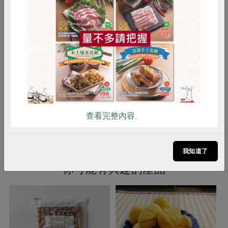
添加不同食材，增添風味。建議解凍
時整袋放入鍋中，避免破袋造成不
惜食
RPET
食譜
減硝酸鹽
便。
雞蛋
食安
共同購買
注意事項
1. 本產品含有芝麻及其製品，對其過
敏者請勿食用。
。
2. 食用含酒料理後，請勿駕駛
備註/
非供即食, 應充分加熱
其他標示
查看完整內容..
我知道了
你可能有興趣的產品