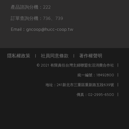
產品諮詢分機：222
訂單查詢分機：736、739
Email：gncoop@hucc-coop.tw
隱私權政策
|
社員同意條款
|
著作權聲明
|
© 2021 有限責任台灣主婦聯盟生活消費合作社
|
統一編號：18492800
|
地址：241新北市三重區重新路五段639號
|
傳真：02-2995-6500