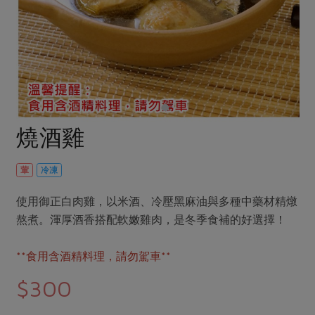
畜產肉類
水產
廚房瑜伽
傳到心坎裡，誠心又澎派
水畜加工品
料理方式
產品檢驗
合作25-經典快閃最後一週
關注議題
烘焙．點心
自主把關
合作25-精選產品第四彈
調理食材・點心
減硝酸鹽
惜食
醬料
檢驗報告
更多當季產品
調味醬料/南北貨
烘焙
非基改運動
支持本土農糧
湯品．鍋物
硝酸鹽檢驗
休閒零嘴
沖泡飲品
廢核運動
能源議題
燒酒雞
漬物
議題活動
保健食品
減添加物
減塑減廢
涼拌沙拉
社員權益
主婦聯盟X樂齡網特約優惠案
葷
冷凍
公益金
食農教育
飲品
居家好物
合作社法規
30%rPET紅烏龍茶
更多議題
使用御正白肉雞，以米酒、冷壓黑麻油與多種中藥材精燉
美妝保養
個人清潔
社務專區
2024農業發展計畫年度報告
熬煮。渾厚酒香搭配軟嫩雞肉，是冬季食補的好選擇！
主題食譜
生活者e週報
家庭清潔
織品
選舉專區
更多議題活動
**食用含酒精料理，請勿駕車**
異國料理
日用品
圖書禮品
綠主張月刊
$300
年菜食譜
防災用品
最新消息
傳到心坎裡，誠心又澎派
典藏閱覽室
養身食補