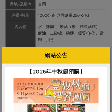
產地/原產地
台灣
淨重/數量
1000公克(含固形量250公克)
內容物
水、雞肉*、米酒（米、精製酒精）、
麻油、二砂糖、碘鹽、優質枸杞*、當
歸、川芎
保存條件
冷凍未拆封可保存12個月
網站公告
產品說明
1. 使用合作社指定原料(以*表示)製
作。
【2026年中秋節預購】
2. 使用御正白肉雞，以米酒、冷壓黑
麻油與多種中藥材精燉熬煮。渾厚酒
香搭配軟嫩雞肉，是冬季食補的好選
擇！
調理方式
解凍後加熱即可食用，或依個人喜好