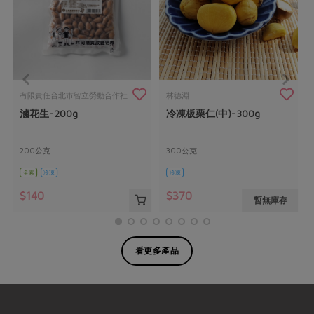
有限責任台北市智立勞動合作社
林德淵
滷花生-200g
冷凍板栗仁(中)-300g
200公克
300公克
全素
冷凍
冷凍
$140
$370
暫無庫存
看更多產品