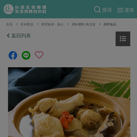
搜尋
選單
產品分類
首頁
所有產品
調理食材・點心
調味醬料/南北貨
調理食品
當季蔬果
返回列表
食譜料理
一籃菜
當令水果
食材
特別企畫
芽苗類
蕈菇類
米食
預購活動
綠主張
辛香料類
麵食
把最好的台灣味帶回家！
觀點文章
關於合作社
肉食
奶蛋豆・五穀
防災用品預購圓滿結束
主婦食堂
一籃菜真心話
海鮮
蛋
乳製品
認識合作社
重要公告
2026年端午節預購圓滿結束
社內大小事
合作聯合國
常備菜
豆製品
米麵雜糧
關於我們
更多預購活動
產品故事
生活提案
蔬食
合作社組織
肉品・水產
樂齡生活
親子食育
蛋料理
當季產品
員工與求才