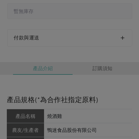
媒體報導
最新產品
節慶大餐
暫無庫存
下載專區
優惠專區
高麗菜海鮮煎餅
地區活動
素食專區
付款與運送
社務會議
地區活動
樂齡友善
活動報下載
產品介紹
訂購須知
產品規格(*為合作社指定原料)
產品名稱
燒酒雞
農友/生產者
鴨迷食品股份有限公司