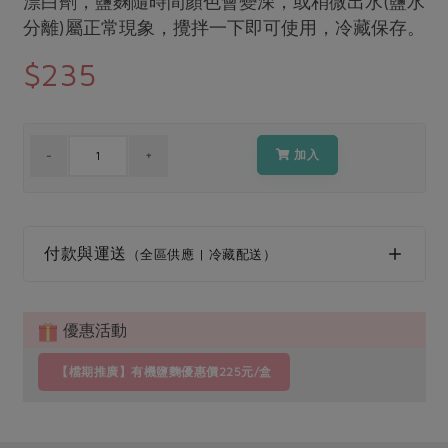
漂白劑，鹽麴隨時間顏色會變深，或稍微出水(鹽水
媒體報導
最新產品
分離)屬正常現象，攪拌一下即可使用，冷藏保存。
節慶大餐
下載專區
$235
優惠專區
高麗菜海鮮煎餅
地區活動
素食專區
社務會議
地區活動
加入
樂齡友善
活動報下載
付款與運送
（全區供應 | 冷藏配送）
優惠活動
【檔期推廣】有機鹽麴優惠價225元/盒