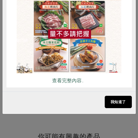
產品說明
以有機米，百分之百自然發酵，不添
加防腐劑及味素、漂白劑
惜食
RPET
食譜
減硝酸鹽
調理方式
1. 漬鹽小黃瓜、菜心、蘿蔔、白菜、
雞蛋
食安
共同購買
高麗菜
2. 肉類、魚類塗抹上薄薄一層，然後
放置於冰箱一晚醃漬入味
注意事項
1. 鹽麴顏色隨著時間變深屬正常現象
2. 冷藏後會稍微出水(鹽水分離)為正
查看完整內容..
常現象，使用前攪拌一下即可
備註/
有機驗證證書字號: 1-011-118002
我知道了
其他標示
驗證機構: 中華驗證有限公司
你可能有興趣的產品