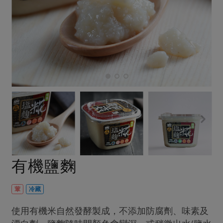
畜產肉類
水產
廚房瑜伽
合作25-經典快閃最後一週
水畜加工品
料理方式
產品檢驗
合作25-精選產品第四彈
關注議題
烘焙．點心
自主把關
合作25-精選產品第三彈
調理食材・點心
減硝酸鹽
惜食
醬料
檢驗報告
更多當季產品
調味醬料/南北貨
烘焙
非基改運動
支持本土農糧
湯品．鍋物
硝酸鹽檢驗
休閒零嘴
沖泡飲品
廢核運動
能源議題
漬物
議題活動
保健食品
減添加物
減塑減廢
涼拌沙拉
社員權益
主婦聯盟X樂齡網特約優惠案
公益金
食農教育
飲品
居家好物
合作社法規
30%rPET紅烏龍茶
更多議題
美妝保養
個人清潔
社務專區
2024農業發展計畫年度報告
有機鹽麴
主題食譜
生活者e週報
家庭清潔
織品
選舉專區
更多議題活動
異國料理
日用品
圖書禮品
葷
冷藏
綠主張月刊
年菜食譜
防災用品
最新消息
把最好的台灣味帶回家！
使用有機米自然發酵製成，不添加防腐劑、味素及
典藏閱覽室
養身食補