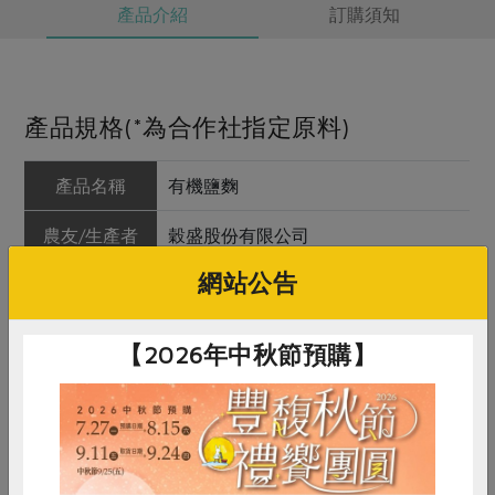
產品介紹
訂購須知
產品規格(*為合作社指定原料)
產品名稱
有機鹽麴
農友/生產者
穀盛股份有限公司
網站公告
產地/原產地
台灣
淨重/數量
500公克
【2026年中秋節預購】
內容物
有機米(台灣)、水、鹽、釀造酒精
保存條件
冷藏未拆封可保存10個月，開封後請
儘早食用