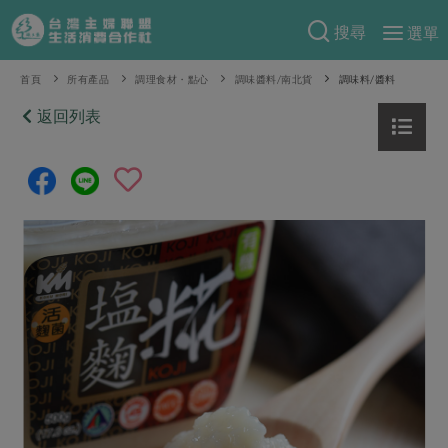
搜尋
選單
產品分類
首頁
所有產品
調理食材・點心
調味醬料/南北貨
調味料/醬料
當季蔬果
返回列表
食譜料理
一籃菜
當令水果
食材
特別企畫
芽苗類
蕈菇類
米食
預購活動
綠主張
辛香料類
麵食
把最好的台灣味帶回家！
觀點文章
關於合作社
肉食
奶蛋豆・五穀
防災用品預購圓滿結束
主婦食堂
一籃菜真心話
海鮮
蛋
乳製品
認識合作社
重要公告
2026年端午節預購圓滿結束
社內大小事
合作聯合國
常備菜
豆製品
米麵雜糧
關於我們
更多預購活動
產品故事
生活提案
蔬食
合作社組織
肉品・水產
樂齡生活
親子食育
蛋料理
當季產品
員工與求才