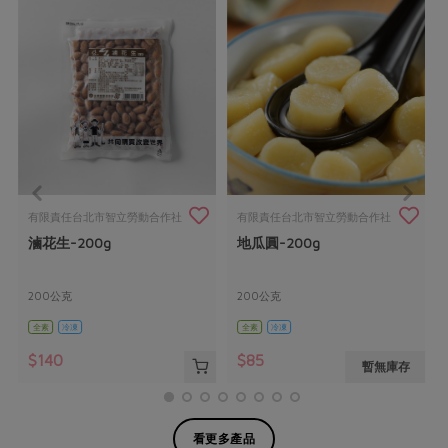
有限責任台北市智立勞動合作社
有限責任台北市智立勞動合作社
滷花生-200g
地瓜圓-200g
200公克
200公克
全素
冷凍
全素
冷凍
$140
$85
暫無庫存
看更多產品