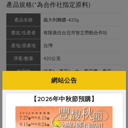
產品規格(*為合作社指定原料)
產品名稱
義大利麵醬-420g
農友/生產者
有限責任台北市智立勞動合作社
產地/原產地
台灣
淨重/數量
420公克
內容物
洋蔥*、番茄*、水、番茄醬、番茄
糊、碘鹽、二砂、胡椒粉、天然香料
網站公告
(奧勒岡葉、羅勒葉、洋香菜、迷迭
香、香蒜粒)
【2026年中秋節預購】
保存條件
冷藏未開封可保存6個月
產品說明
1、使用合作社指定原料(以*表示) 2、
純手工製作，不含防腐劑