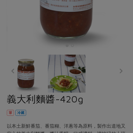
畜產肉類
水產
廚房瑜伽
傳到心坎裡，誠心又澎派
水畜加工品
料理方式
產品檢驗
合作25-經典快閃最後一週
關注議題
烘焙．點心
自主把關
合作25-精選產品第四彈
調理食材・點心
減硝酸鹽
惜食
醬料
檢驗報告
更多當季產品
調味醬料/南北貨
烘焙
非基改運動
支持本土農糧
湯品．鍋物
硝酸鹽檢驗
休閒零嘴
沖泡飲品
廢核運動
能源議題
漬物
議題活動
保健食品
減添加物
減塑減廢
涼拌沙拉
社員權益
主婦聯盟X樂齡網特約優惠案
公益金
食農教育
飲品
居家好物
合作社法規
30%rPET紅烏龍茶
更多議題
美妝保養
個人清潔
社務專區
2024農業發展計畫年度報告
義大利麵醬-420g
主題食譜
生活者e週報
家庭清潔
織品
選舉專區
更多議題活動
異國料理
日用品
圖書禮品
葷
冷藏
綠主張月刊
年菜食譜
防災用品
最新消息
傳到心坎裡，誠心又澎派
以本土新鮮番茄、番茄糊、洋蔥等為原料，製作出道地又
典藏閱覽室
養身食補