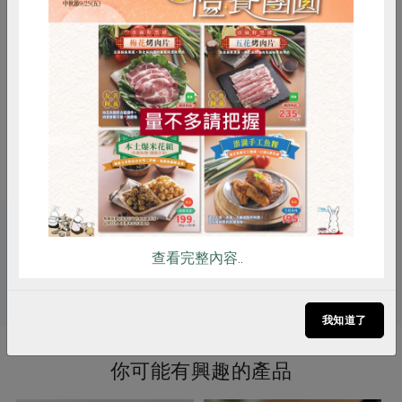
調理方式
用蒜頭爆香，加入約半斤絞肉炒過
後，倒入1瓶的麵醬及1杯水，煮熟
惜食
RPET
食譜
減硝酸鹽
後，用1大匙玉米 粉勾芡，即為美味
可口的義大利麵醬
雞蛋
食安
共同購買
注意事項
開封後請儘速食用完畢
關鍵字
查看完整內容..
# 合作社介紹
我知道了
你可能有興趣的產品