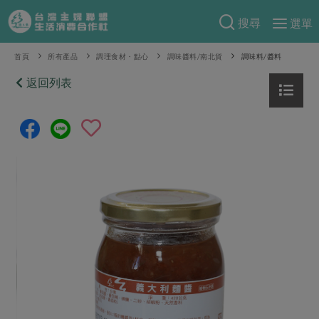
搜尋
選單
產品分類
首頁
所有產品
調理食材・點心
調味醬料/南北貨
調味料/醬料
當季蔬果
返回列表
食譜料理
一籃菜
當令水果
食材
特別企畫
芽苗類
蕈菇類
米食
預購活動
綠主張
辛香料類
麵食
把最好的台灣味帶回家！
觀點文章
關於合作社
肉食
奶蛋豆・五穀
防災用品預購圓滿結束
主婦食堂
一籃菜真心話
海鮮
蛋
乳製品
認識合作社
重要公告
2026年端午節預購圓滿結束
社內大小事
合作聯合國
常備菜
豆製品
米麵雜糧
關於我們
更多預購活動
產品故事
生活提案
蔬食
合作社組織
肉品・水產
樂齡生活
親子食育
蛋料理
當季產品
員工與求才