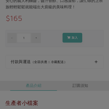
安心的義大利麵醬，醬汁香醇、口感濃郁，讓忙碌的上班
媒體報導
最新產品
節慶大餐
族輕輕鬆鬆就能端出大廚級的美味料理！
下載專區
$165
優惠專區
高麗菜海鮮煎餅
地區活動
素食專區
社務會議
地區活動
加入
樂齡友善
活動報下載
付款與運送
（全區供應 | 冷藏配送）
產品介紹
訂購須知
生產者小檔案