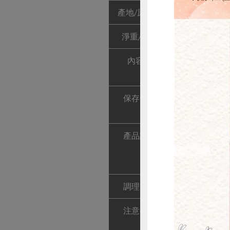
產地/原產地
台灣
淨重/數量
170公克
內容物
芥花油(非基改
油)、辣椒、扁
保存條件
1. 陰涼乾燥
2. 開封後請
惜
產品說明
1. 使用合作
2. 全天然食
3. 濃濃港
調理方式
可於料理時加
注意事項
1. 本品含有
2. 本產品