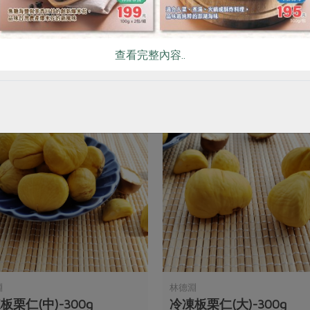
查看完整內容..
你可能有興趣的產品
淵
林德淵
板栗仁(中)-300g
冷凍板栗仁(大)-300g