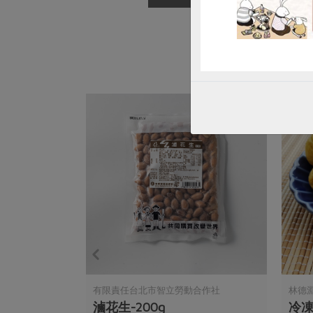
有限責任台北市智立勞動合作社
林德
看天田)
滷花生-200g
冷凍