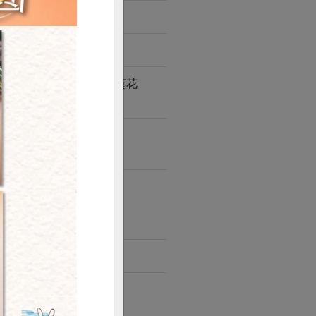
丁香魚*、油蔥酥(蔥頭、葵花
購買
卷等。
製品。