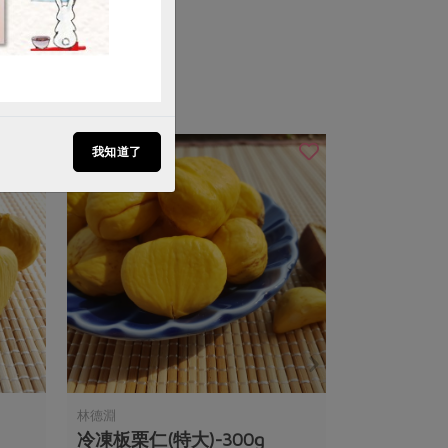
我知道了
林德淵
冷凍板栗仁(特大)-300g