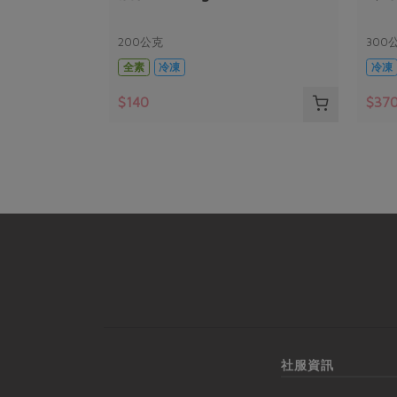
200公克
300
全素
冷凍
冷凍
$140
$37
社服資訊