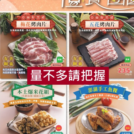
來源)、乾干貝*(帆立貝柱、食鹽)、蒜頭、蝦米*(蝦米、食鹽)、
魚、鹹魚(鯖魚、食鹽)、特砂、碘鹽、甘草、胡椒粉
處未開封可保存18個月。
冷藏保存。
食
RPET
食譜
減硝酸鹽
雞蛋
食安
共同
社指定原料(以＊表示)製作，真材實料。
材，不使用人工添加物。
式風味，色香味俱全，可當餐前冷盤、下酒小菜，如：醬炒蝦球、小
入使用，亦可拌飯、拌麵使用。
螺貝類、甲殼類、魚類及其製品，對其過敏者請勿食用。
生產製程廠房，其設備或生產管線有處理含麩質之穀物、頭足類及其