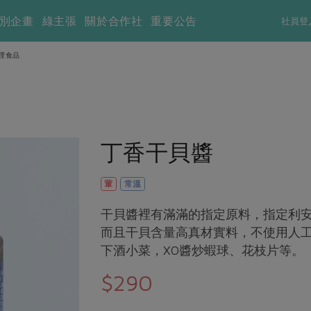
別企畫
綠主張
關於合作社
重要公告
社員登
理食品
丁香干貝醬
葷
常溫
干貝醬裡有滿滿的指定原料，指定利
而且干貝含量高真材實料，不使用人
下酒小菜，XO醬炒蝦球、花枝片等。
$290