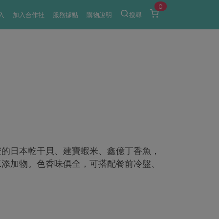
0
入
加入合作社
服務據點
購物說明
搜尋
安的日本乾干貝、建寶蝦米、鑫億丁香魚，
工添加物。色香味俱全，可搭配餐前冷盤、