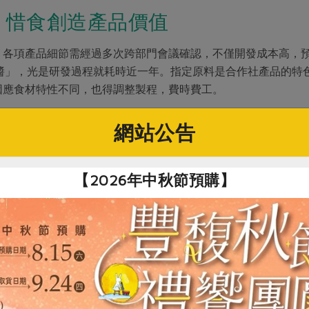
 惜食創造產品價值
，各項產品細節需經過多次跨部門會議確認，不僅開發成本高，
貝醬」，光是研發過程就耗時近一年。指定原料是合作社產品的特
因應食材特性不同，也得調整製程，費時費工。
明：「丁香干貝醬指定使用合作社的丁香小魚乾入醬，尺寸較一
網站公告
與一般小魚乾不同，為了找到最佳口感，生產者調整、打樣的次
脫水乾燥度太好，入醬後口感過硬，生產者嘗試了泡水、煸香、
【2026年中秋節預購】
社指定原料)
有限公司