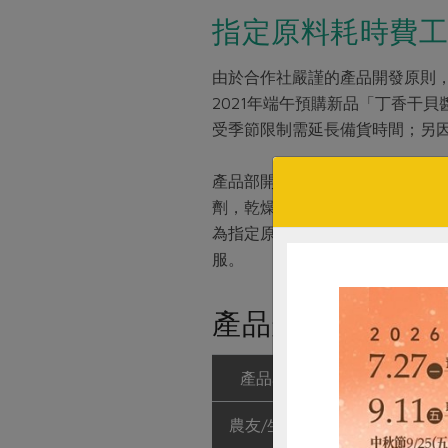
指定原料耗時費工
由於合作社嚴謹的產品開發原則
2021年端午預購新品「丁香干
受季節限制需延長備貨時間；另
產品部開發供應課課長葉立翔說
劑，乾燥程度需更高，調製過程
為指定原料的乾干貝則因為本身
服。
產品規格(*為合作
產品名稱
丁香干貝醬
農友/生產者
向記食品股份