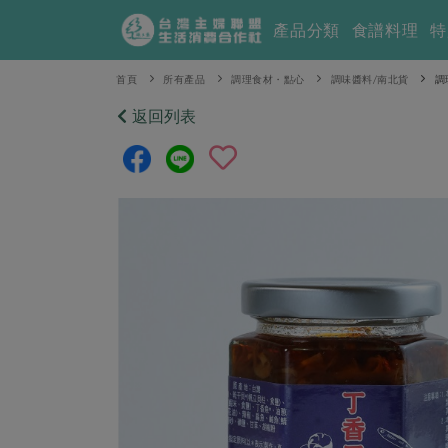
產品分類
食譜料理
特
首頁
所有產品
調理食材・點心
調味醬料/南北貨
調
返回列表