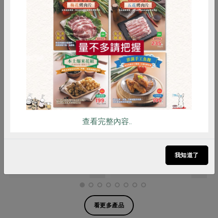
惜食
RPET
食譜
減硝酸鹽
雞蛋
食安
共同購買
稻屋生機廚坊有限公司
稻屋生機廚坊有限公司
有機發芽黑豆漿(稻
有機發芽黃豆漿(稻
查看完整內容..
屋)-1000ml/瓶
屋)-1000ml/瓶
1000ml/瓶
1000ml/瓶
全素
冷藏
全素
冷藏
我知道了
$90
$85
看更多產品