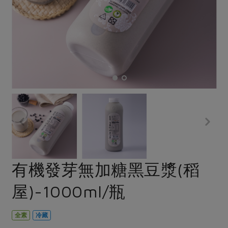
畜產肉類
水產
廚房瑜伽
傳到心坎裡，誠心又澎派
水畜加工品
料理方式
產品檢驗
合作25-經典快閃最後一週
關注議題
烘焙．點心
自主把關
合作25-精選產品第四彈
調理食材・點心
減硝酸鹽
惜食
醬料
檢驗報告
更多當季產品
調味醬料/南北貨
烘焙
非基改運動
支持本土農糧
湯品．鍋物
硝酸鹽檢驗
休閒零嘴
沖泡飲品
廢核運動
能源議題
漬物
議題活動
保健食品
減添加物
減塑減廢
涼拌沙拉
社員權益
主婦聯盟X樂齡網特約優惠案
公益金
食農教育
飲品
居家好物
合作社法規
30%rPET紅烏龍茶
更多議題
美妝保養
個人清潔
社務專區
2024農業發展計畫年度報告
有機發芽無加糖黑豆漿(稻
主題食譜
生活者e週報
家庭清潔
織品
選舉專區
更多議題活動
屋)-1000ml/瓶
異國料理
日用品
圖書禮品
綠主張月刊
年菜食譜
防災用品
最新消息
傳到心坎裡，誠心又澎派
全素
冷藏
典藏閱覽室
養身食補