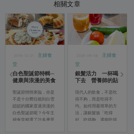
相關文章
主婦食
主婦食
2018-12-21
2025-09-08
堂
堂
白色聖誕節特輯─
銀髮活力 一杯喝
健康與浪漫的美食
下去 營養師的貼
饗宴！
心銀髮族料理
聖誕節悄悄來臨，你是
現代人的飲食，不是吃
不是十分嚮往能到白雪
得不夠，而是吃得不
皚皚的國家度過浪漫的
均。如何用最簡單的方
白色聖誕節呢？今年主
法，讓銀髮族「吃得
婦食堂精選了許多應景
好、吃得夠、還能吃得
又浪漫的健康料理，透
巧」？本期主婦食堂特
過運用合作社的食材，
別邀請資深營養師柯蘊