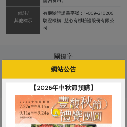
請勿食用。
備註/
有機驗證證書字號：1-009-210206
其他標示
驗證機構: 慈心有機驗證股份有限公
司
關鍵字
網站公告
# 發芽豆漿
# 稻屋
# 豆製飲品
# 豆漿
【2026年中秋節預購】
你可能有興趣的產品