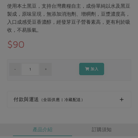
媒體報導
最新產品
使用本土黑豆，支持台灣農糧自主，成份單純以水及黑豆
節慶大餐
下載專區
製成，原味呈現，無添加消泡劑、增稠劑，豆漿濃度高，
優惠專區
入口成感受豆香濃醇，經發芽豆子營養素高，更有利於吸
高麗菜海鮮煎餅
收，不易脹氣。
地區活動
素食專區
$90
社務會議
地區活動
樂齡友善
活動報下載
加入
付款與運送
（全區供應 | 冷藏配送）
產品介紹
訂購須知