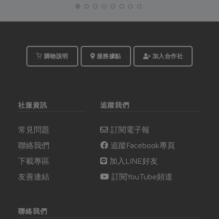
在餐桌上也能與心愛的
慧，從最新的營養調查
家人共度充滿浪漫氣氛
出發，設計以「飲品」
的白色聖誕節唷...
為主的早餐與下午點
心，幫銀髮族補足常見
的營養缺口。
購物說明
服務據點
加入合作社
社服資訊
追蹤我們
常見問題
訂閱電子報
聯絡我們
追蹤Facebook專頁
下載專區
加入LINE好友
友善連結
訂閱YouTube頻道
聯絡我們