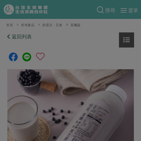
搜尋
選單
產品分類
首頁
所有產品
奶蛋豆・五穀
豆製品
當季蔬果
返回列表
食譜料理
一籃菜
當令水果
食材
特別企畫
芽苗類
蕈菇類
米食
預購活動
綠主張
辛香料類
麵食
把最好的台灣味帶回家！
觀點文章
關於合作社
肉食
奶蛋豆・五穀
防災用品預購圓滿結束
主婦食堂
一籃菜真心話
海鮮
蛋
乳製品
認識合作社
重要公告
2026年端午節預購圓滿結束
社內大小事
合作聯合國
常備菜
豆製品
米麵雜糧
關於我們
更多預購活動
產品故事
生活提案
蔬食
合作社組織
肉品・水產
樂齡生活
親子食育
蛋料理
當季產品
員工與求才