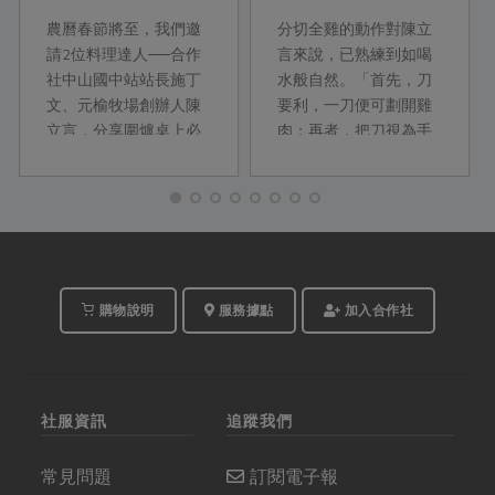
祕技
農曆春節將至，我們邀
分切全雞的動作對陳立
請2位料理達人──合作
言來說，已熟練到如喝
社中山國中站站長施丁
水般自然。「首先，刀
文、元榆牧場創辦人陳
要利，一刀便可劃開雞
立言，分享圍爐桌上必
肉；再者，把刀視為手
備食材的實用料理祕
的延伸，掌握雞隻關節
技，讓廚房新手第一次
處，即能輕鬆分解各部
煮年菜就上手！
位。」分切後依不同方
式烹煮，雞骨架還能熬
煮高湯。從台大...
購物說明
服務據點
加入合作社
社服資訊
追蹤我們
常見問題
訂閱電子報