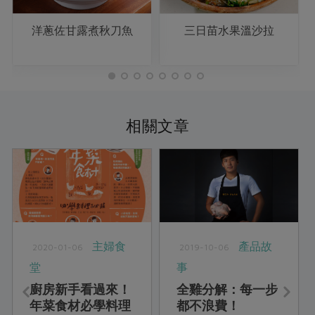
洋蔥佐甘露煮秋刀魚
三日苗水果溫沙拉
相關文章
主婦食
產品故
2020-01-06
2019-10-06
堂
事
廚房新手看過來！
全雞分解：每一步
年菜食材必學料理
都不浪費！