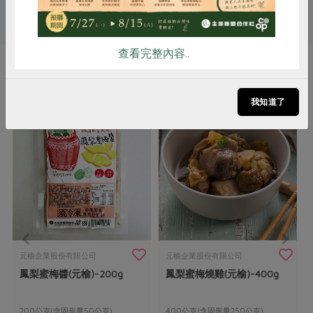
# 元榆
# 即食料理
# 鳳梨
# 雞肉
查看完整內容..
你可能有興趣的產品
我知道了
元榆企業股份有限公司
元榆企業股份有限公司
鳳梨蜜梅醬(元榆)-200g
鳳梨蜜梅燒雞(元榆)-400g
200公克(含固形量50公克)
400公克(含固形量250公克)