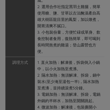
成。
2. 選用合作社指定黑羽土雞腿，簡單
使用糖、鹽、甘草以古法醃漬產自高
雄大樹區龍目里的鳳梨，加以燉煮，
開胃清爽不膩口。
3. 小包裝份量，方便忙碌或單身、飲
食控制者食用，復熱簡單，即可喝到
長時間熬煮的雞湯；登山露營也方
便。
調理方式
1. 直火加熱：解凍後，拆袋倒入小鍋
中，以小火加熱至煮沸。
2. 隔水加熱：無須解凍、拆袋，鍋中
裝水(至少淹至湯包一半)，隔水加熱
至煮沸，並持續滾煮5分鐘。
3. 電鍋加熱：無須解凍、拆袋，電鍋
外鍋約半杯水，加熱至開關跳起。
4. 微波加熱：解凍後，包裝撕開小