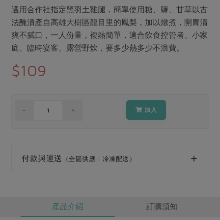
媒體報導
最新產品
選用合作社指定黑羽土雞腿，簡單使用糖、鹽、甘草以古
節慶大餐
下載專區
法醃漬產自高雄大樹區龍目里的鳳梨，加以燉煮，開胃清
優惠專區
爽不膩口，一人份量，複熱簡單，適合飲食控管者、小家
高麗菜海鮮煎餅
庭、臨時宴客、露營野炊，要多少熱多少不浪費。
地區活動
素食專區
$109
社務會議
地區活動
樂齡友善
活動報下載
加入
付款與運送
（全區供應 | 冷凍配送）
產品介紹
訂購須知