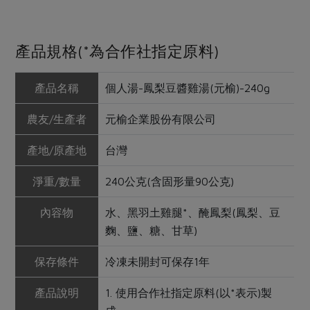
產品規格(*為合作社指定原料)
產品名稱
個人湯-鳳梨豆醬雞湯(元榆)-240g
農友/生產者
元榆企業股份有限公司
產地/原產地
台灣
淨重/數量
240公克(含固形量90公克)
內容物
水、黑羽土雞腿*、醃鳳梨(鳳梨、豆
麴、鹽、糖、甘草)
保存條件
冷凍未開封可保存1年
產品說明
1. 使用合作社指定原料(以*表示)製