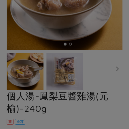
畜產肉類
水產
廚房瑜伽
合作25-經典快閃最後一週
水畜加工品
料理方式
產品檢驗
合作25-精選產品第四彈
關注議題
烘焙．點心
自主把關
合作25-精選產品第三彈
調理食材・點心
減硝酸鹽
惜食
醬料
檢驗報告
更多當季產品
調味醬料/南北貨
烘焙
非基改運動
支持本土農糧
湯品．鍋物
硝酸鹽檢驗
休閒零嘴
沖泡飲品
廢核運動
能源議題
漬物
議題活動
保健食品
減添加物
減塑減廢
涼拌沙拉
社員權益
主婦聯盟X樂齡網特約優惠案
公益金
食農教育
飲品
居家好物
合作社法規
30%rPET紅烏龍茶
更多議題
美妝保養
個人清潔
社務專區
2024農業發展計畫年度報告
個人湯-鳳梨豆醬雞湯(元
主題食譜
生活者e週報
家庭清潔
織品
選舉專區
更多議題活動
榆)-240g
異國料理
日用品
圖書禮品
綠主張月刊
年菜食譜
防災用品
最新消息
把最好的台灣味帶回家！
葷
冷凍
典藏閱覽室
養身食補