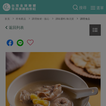
搜尋
選單
產品分類
首頁
所有產品
調理食材・點心
調味醬料/南北貨
調理食品
當季蔬果
返回列表
食譜料理
一籃菜
當令水果
食材
特別企畫
芽苗類
蕈菇類
米食
預購活動
綠主張
辛香料類
麵食
把最好的台灣味帶回家！
觀點文章
關於合作社
肉食
奶蛋豆・五穀
防災用品預購圓滿結束
主婦食堂
一籃菜真心話
海鮮
蛋
乳製品
認識合作社
重要公告
2026年端午節預購圓滿結束
社內大小事
合作聯合國
常備菜
豆製品
米麵雜糧
關於我們
更多預購活動
產品故事
生活提案
蔬食
合作社組織
肉品・水產
樂齡生活
親子食育
蛋料理
當季產品
員工與求才