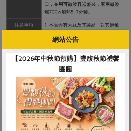
口，並用可微波容器盛裝，家用微波
爐700w加熱5~7分鐘。
注意事項
1. 本品含有大豆及其製品，對其過敏
者請勿食用
網站公告
2. 本產品生產製程廠房，其設備或生
產管線有處理含麩質之穀物、花生、
芝麻、蛋及其製品
【2026年中秋節預購】豐馥秋節禮饗
3. 開封後請盡速食用完畢，未食用完
團圓
請冷凍保存
備註/
非供即食, 應充分加熱
其他標示
惜食
RPET
食譜
減硝酸鹽
雞蛋
食安
共同購買
關鍵字