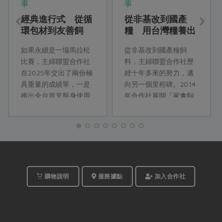
事
事
經典進行式 從循
從非基改到國產
環包材到友善飼
糧 用台灣糧養出
牧，一起邁向嶄新
台灣善糧黃金土雞
如果永續是一場馬拉松
從非基改到國產糧飼
里程碑
比賽，主婦聯盟合作社
料，主婦聯盟合作社歷
在2025年交出了兩份極
經十年多來的努力，邁
具重量的成績單，一是
向另一個里程碑。2014
推出全台首支瓶身使用
年合作社展開「家禽飼
再生PET（rPET）的紅
料配方使用國產品計
烏龍瓶裝茶飲，落實包
畫」，當時飼料中連使
材的循環利用，二是使
用10%國產硬質玉米的
用國產飼料養出善糧黃
目標都困難重重。如今
金土雞，為全台飼牧業
我們終於迎來第一支
跨出糧食自主的一大
95%以上使用國產飼料
步。
配方的台灣善糧黃金土
購物說明
服務據點
加入合作社
雞。