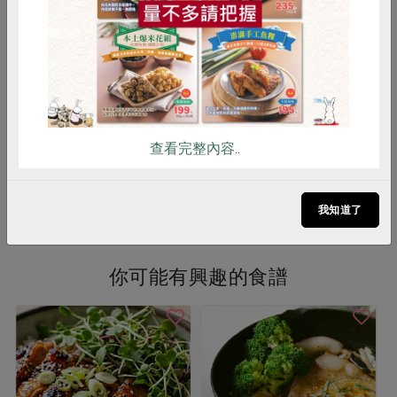
雞蛋
食安
共同購買
台灣善糧黃金土雞二節翅(柏
善糧文昌雞去骨雞腿
香)-200g
200公克(6入)
350公克
葷
冷凍
葷
冷凍
$99
$460
暫無庫存
暫無庫存
查看完整內容..
看更多產品
我知道了
你可能有興趣的食譜