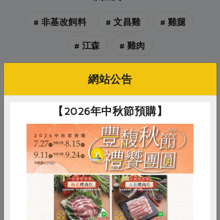
# 非基改飼料
# 文昌雞
# 雞腿
# 江森
# 雞肉
網站公告
你可能有興趣的產品
【2026年中秋節預購】
惜食
RPET
食譜
減硝酸鹽
柏香肉品有限公司
江森貿易股份有限公司