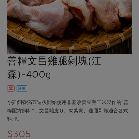
畜產肉類
水產
廚房瑜伽
合作25-經典快閃最後一週
水畜加工品
料理方式
產品檢驗
合作25-精選產品第四彈
關注議題
烘焙．點心
自主把關
合作25-精選產品第三彈
調理食材・點心
減硝酸鹽
惜食
醬料
檢驗報告
更多當季產品
調味醬料/南北貨
烘焙
非基改運動
支持本土農糧
湯品．鍋物
硝酸鹽檢驗
休閒零嘴
沖泡飲品
廢核運動
能源議題
善糧文昌雞腿剁塊(江
漬物
議題活動
保健食品
減添加物
減塑減廢
涼拌沙拉
森)-400g
社員權益
主婦聯盟X樂齡網特約優惠案
公益金
食農教育
飲品
居家好物
合作社法規
30%rPET紅烏龍茶
更多議題
葷
冷凍
美妝保養
個人清潔
社務專區
2024農業發展計畫年度報告
主題食譜
小雞飼養滿五週後開始使用非基改黃豆與玉米製作的"善
生活者e週報
家庭清潔
織品
選舉專區
更多議題活動
糧配方飼料"，文昌雞皮Ｑ、肉紮實、雞腿剁塊適合各式
異國料理
日用品
圖書禮品
料理。
綠主張月刊
年菜食譜
防災用品
最新消息
把最好的台灣味帶回家！
$305
典藏閱覽室
養身食補