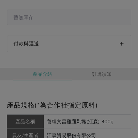
媒體報導
最新產品
節慶大餐
下載專區
暫無庫存
優惠專區
高麗菜海鮮煎餅
地區活動
素食專區
付款與運送
社務會議
地區活動
樂齡友善
活動報下載
產品介紹
訂購須知
產品規格(*為合作社指定原料)
產品名稱
善糧文昌雞腿剁塊(江森)-400g
農友/生產者
江森貿易股份有限公司