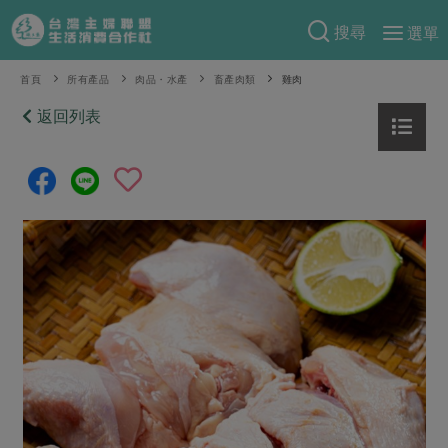
搜尋
選單
產品分類
首頁
所有產品
肉品・水產
畜產肉類
雞肉
當季蔬果
返回列表
食譜料理
一籃菜
當令水果
食材
特別企畫
芽苗類
蕈菇類
米食
預購活動
綠主張
辛香料類
麵食
把最好的台灣味帶回家！
觀點文章
關於合作社
肉食
奶蛋豆・五穀
防災用品預購圓滿結束
主婦食堂
一籃菜真心話
海鮮
蛋
乳製品
認識合作社
重要公告
2026年端午節預購圓滿結束
社內大小事
合作聯合國
常備菜
豆製品
米麵雜糧
關於我們
更多預購活動
產品故事
生活提案
蔬食
合作社組織
肉品・水產
樂齡生活
親子食育
蛋料理
當季產品
員工與求才