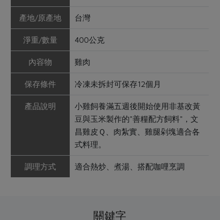
產地/原產地
台灣
淨重/數量
400公克
內容物
雞肉
保存條件
冷凍未拆封可保存12個月
產品說明
小雞飼養滿五週後開始使用非基改黃
豆與玉米製作的"善糧配方飼料"，文
昌雞皮Ｑ、肉紮實、雞腿剁塊適合各
式料理。
調理方式
適合熱炒、煮湯、搭配咖哩烹調
關鍵字