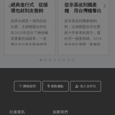
經典進行式 從循
從非基改到國產
環包材到友善飼
糧 用台灣糧養出
牧，一起邁向嶄新
台灣善糧黃金土雞
如果永續是一場馬拉松
從非基改到國產糧飼
里程碑
比賽，主婦聯盟合作社
料，主婦聯盟合作社歷
在2025年交出了兩份極
經十年多來的努力，邁
具重量的成績單，一是
向另一個里程碑。2014
推出全台首支瓶身使用
年合作社展開「家禽飼
再生PET（rPET）的紅
料配方使用國產品計
烏龍瓶裝茶飲，落實包
畫」，當時飼料中連使
材的循環利用，二是使
用10%國產硬質玉米的
用國產飼料養出善糧黃
目標都困難重重。如今
金土雞，為全台飼牧業
我們終於迎來第一支
跨出糧食自主的一大
95%以上使用國產飼料
步。
配方的台灣善糧黃金土
購物說明
服務據點
加入合作社
雞。
社服資訊
追蹤我們