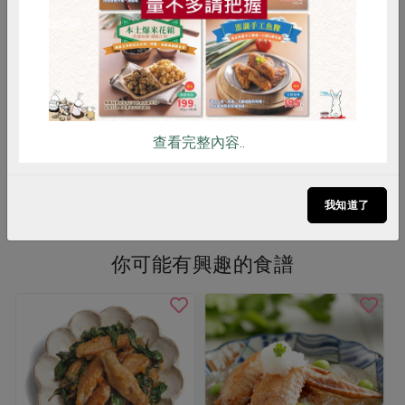
香)-200g
森)-400g
200公克(6入)
400公克
葷
冷凍
葷
冷凍
$99
$305
暫無庫存
暫無庫存
查看完整內容..
看更多產品
我知道了
你可能有興趣的食譜