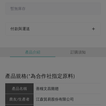
媒體報導
最新產品
節慶大餐
暫無庫存
下載專區
優惠專區
高麗菜海鮮煎餅
地區活動
素食專區
付款與運送
社務會議
地區活動
樂齡友善
活動報下載
產品介紹
訂購須知
產品規格(*為合作社指定原料)
產品名稱
善糧文昌雞翅
農友/生產者
江森貿易股份有限公司