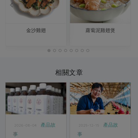
金沙雞翅
蘿蔔泥雞翅煲
相關文章
產品故
產品故
2026-08-04
2025-12-15
事
事