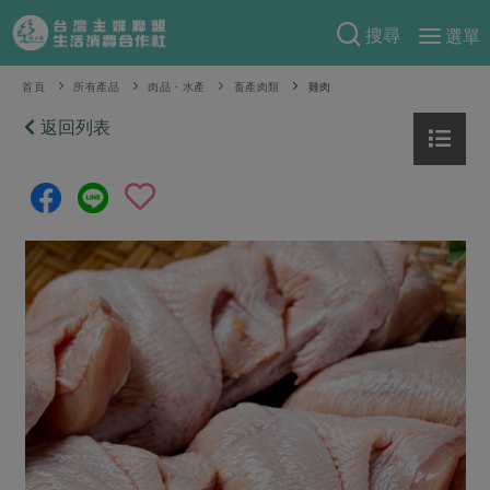
搜尋
選單
產品分類
首頁
所有產品
肉品・水產
畜產肉類
雞肉
當季蔬果
返回列表
食譜料理
一籃菜
當令水果
食材
特別企畫
芽苗類
蕈菇類
米食
預購活動
綠主張
辛香料類
麵食
把最好的台灣味帶回家！
觀點文章
關於合作社
肉食
奶蛋豆・五穀
防災用品預購圓滿結束
主婦食堂
一籃菜真心話
海鮮
蛋
乳製品
認識合作社
重要公告
2026年端午節預購圓滿結束
社內大小事
合作聯合國
常備菜
豆製品
米麵雜糧
關於我們
更多預購活動
產品故事
生活提案
蔬食
合作社組織
肉品・水產
樂齡生活
親子食育
蛋料理
當季產品
員工與求才