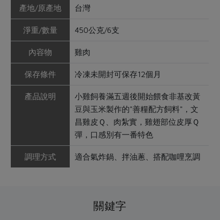
產地/原產地
台灣
淨重/數量
450公克/6支
內容物
雞肉
保存條件
冷凍未開封可保存12個月
產品說明
小雞飼養滿五週後開始餵食非基改黃
豆與玉米製作的"善糧配方飼料"，文
昌雞皮Ｑ、肉紮實，雞翅部位皮厚Ｑ
彈，口感別有一番特色
調理方式
適合氣炸鍋、拌油蔥、搭配咖哩烹調
關鍵字