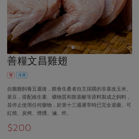
畜產肉類
水產
廚房瑜伽
合作25-經典快閃最後一週
水畜加工品
料理方式
產品檢驗
合作25-精選產品第四彈
關注議題
烘焙．點心
自主把關
合作25-精選產品第三彈
調理食材・點心
減硝酸鹽
惜食
醬料
檢驗報告
更多當季產品
調味醬料/南北貨
烘焙
非基改運動
支持本土農糧
湯品．鍋物
硝酸鹽檢驗
休閒零嘴
沖泡飲品
廢核運動
能源議題
善糧文昌雞翅
漬物
議題活動
保健食品
減添加物
減塑減廢
涼拌沙拉
社員權益
主婦聯盟X樂齡網特約優惠案
葷
冷凍
公益金
食農教育
飲品
居家好物
合作社法規
30%rPET紅烏龍茶
更多議題
自雛雞飼養五週後，餵食生產者自主採購的非基改玉米、
美妝保養
個人清潔
社務專區
2024農業發展計畫年度報告
黃豆，搭配維生素、礦物質和胺基酸等原料製成之飼料，
主題食譜
生活者e週報
並停止使用任何藥物，於第十三週屠宰時已完全退藥。可
家庭清潔
織品
選舉專區
更多議題活動
紅燒、炭烤、煙燻、滷、炸。
異國料理
日用品
圖書禮品
綠主張月刊
$200
年菜食譜
防災用品
最新消息
把最好的台灣味帶回家！
典藏閱覽室
養身食補