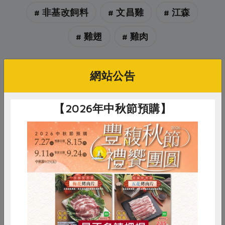
# 非基改飼料
# 文昌雞
# 江森
# 雞翅
# 雞肉
網站公告
你可能有興趣的產品
【2026年中秋節預購】
惜食
RPET
食譜
減硝酸鹽
柏香肉品有限公司
江森貿易股份有限公司
雞蛋
食安
共同購買
台灣善糧黃金土雞二節翅(柏
善糧文昌雞腿剁塊(江