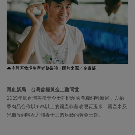
永興畜牧場生產者蔡榮鴻（圖片來源／企畫部）
再創新局 台灣善糧黃金土雞問世
2025年底台灣善糧黃金土雞開創國產糧飼料新局，與柏
香肉品合作以95%以上的國產非基改硬質玉米、國產米及
米糠等飼料配方餵養十三週足齡的黃金土雞。