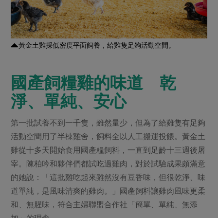
黃金土雞採低密度平面飼養，給雞隻足夠活動空間。
國產飼糧雞的味道 乾
淨、單純、安心
第一批試養不到一千隻，雖然量少，但為了給雞隻有足夠
活動空間用了半棟雞舍，飼料全以人工搬運投餵。黃金土
雞從十多天開始食用國產糧飼料，一直到足齡十三週後屠
宰。陳柏吟和夥伴們都試吃過雞肉，對於試驗成果頗滿意
的她說：「這批雞吃起來雖然沒有豆香味，但很乾淨、味
道單純，是風味清爽的雞肉。」國產飼料讓雞肉風味更柔
和、無腥味，符合主婦聯盟合作社「簡單、單純、無添