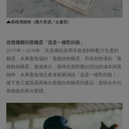
善糧滴雞精（圖片來源／企畫部）
從善糧雞到善糧蛋「這是一條對的路」
2017年～2019年，先是兩款採用非基改飼料配方生產的
雞蛋，永興畜牧場的「善糧放牧雞蛋」和有助牧場的「善
糧動福雞蛋」接連推出；當時在面對難以預估的成本與風
險時，永興畜牧場生產者蔡榮鴻說「這是一條對的路！」
接下來江森貿易再推出善糧白肉雞系列產品，意味合作社
善糧路的再次實踐。