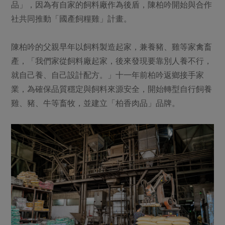
品」，因為有自家的飼料廠作為後盾，陳柏吟開始與合作
社共同推動「國產飼糧雞」計畫。
陳柏吟的父親早年以飼料製造起家，兼養豬、雞等家禽畜
產，「我們家從飼料廠起家，後來發現要靠別人養不行，
就自己養、自己設計配方。」十一年前柏吟返鄉接手家
業，為確保品質穩定與飼料來源安全，開始轉型自行飼養
雞、豬、牛等畜牧，並建立「柏香肉品」品牌。