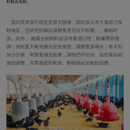
籽粕及魚粉。
「蛋白質來源不穩定是最大困擾，因此加入本土鬼頭刀魚
粉補足，也研究鈣磷比讓雞隻更茁壯不軟腳。」陳柏吟
說。此外， 她還分析飼料必須考量適口性，根據季節微
調，例如夏天略加鹽分促進食慾，讓雞隻多喝水；冬天則
加少許糖，幫雞隻補充能量，讓牠們不怕冷。這些看似細
微的調整，其實都是對氣候、動物福祉的敏銳回應。