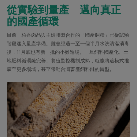
從實驗到量產 邁向真正
的國產循環
目前，柏香肉品與主婦聯盟合作的「國產飼糧」已從試驗
階段邁入量產準備。雞舍經過一至一個半月水洗清潔消毒
後，11月底也有新一批的小雞進場。一旦飼料國產化、土
地肥料循環鏈完善、養殖監控機制成熟，就能將這模式推
廣至更多場域，甚至帶動台灣畜產飼料鏈的轉型。