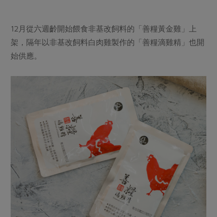
12月從六週齡開始餵食非基改飼料的「善糧黃金雞」上
架，隔年以非基改飼料白肉雞製作的「善糧滴雞精」也開
始供應。