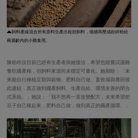
飼料產線混合所有原料生產出粒狀飼料，後續再壓成粒碎粉給
兩週齡內的小雞食用。
陳柏吟說目前已經有生產者與她接洽，希望也能嘗試讓雞
隻吃國產糧，但飼料來源尚未穩定可量化。她期盼：「未
來能自行種植豆類與穀物、肥料自己做、畜牧場與農田彼
此連結，真正做到國產飼料、生產自給、環境友善的閉合
式系統。」她說：「我不想再一直改變配方，未來希望把
豆子自己種起來，肥料自己做，做到真正的國產循環。」