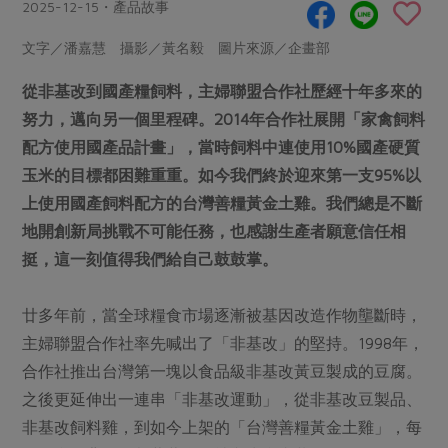
畜產肉類
水產
2025-12-15・產品故事
廚房瑜伽
傳到心坎裡，誠心又澎派
水畜加工品
料理方式
文字／潘嘉慧 攝影／黃名毅 圖片來源／企畫部
產品檢驗
合作25-經典快閃最後一週
關注議題
烘焙．點心
從非基改到國產糧飼料，主婦聯盟合作社歷經十年多來的
自主把關
合作25-精選產品第四彈
調理食材・點心
減硝酸鹽
惜食
醬料
努力，邁向另一個里程碑。2014年合作社展開「家禽飼料
檢驗報告
更多當季產品
調味醬料/南北貨
烘焙
非基改運動
支持本土農糧
配方使用國產品計畫」，當時飼料中連使用10%國產硬質
湯品．鍋物
硝酸鹽檢驗
休閒零嘴
沖泡飲品
玉米的目標都困難重重。如今我們終於迎來第一支95%以
廢核運動
能源議題
漬物
議題活動
上使用國產飼料配方的台灣善糧黃金土雞。我們總是不斷
保健食品
減添加物
減塑減廢
涼拌沙拉
地開創新局挑戰不可能任務，也感謝生產者願意信任相
社員權益
主婦聯盟X樂齡網特約優惠案
公益金
食農教育
挺，這一刻值得我們給自己鼓鼓掌。
飲品
居家好物
合作社法規
30%rPET紅烏龍茶
更多議題
美妝保養
個人清潔
社務專區
2024農業發展計畫年度報告
廿多年前，當全球糧食市場逐漸被基因改造作物壟斷時，
主題食譜
生活者e週報
家庭清潔
織品
主婦聯盟合作社率先喊出了「非基改」的堅持。1998年，
選舉專區
更多議題活動
異國料理
合作社推出台灣第一塊以食品級非基改黃豆製成的豆腐。
日用品
圖書禮品
綠主張月刊
之後更延伸出一連串「非基改運動」，從非基改豆製品、
年菜食譜
防災用品
最新消息
傳到心坎裡，誠心又澎派
非基改飼料雞，到如今上架的「台灣善糧黃金土雞」，每
典藏閱覽室
養身食補