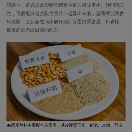
項評估，還必須兼顧雞隻穩定生長與風味平衡。她開玩笑
說，這個配方是父親住院時一起算出來的，憑藉著父親多
年經驗，父女倆在病床前仔細計算蛋白質含量、鈣磷比，
最後終於產出目前的配方。
國產飼料主要配方為國產非基改硬質玉米、稻米、米糠、亞麻