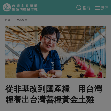
搜尋
選單
產品分類
首頁
產品故事
當季蔬果
食譜料理
一籃菜
當令水果
食材
特別企畫
芽苗類
蕈菇類
米食
預購活動
綠主張
辛香料類
麵食
把最好的台灣味帶回家！
觀點文章
關於合作社
肉食
奶蛋豆・五穀
防災用品預購圓滿結束
主婦食堂
一籃菜真心話
海鮮
蛋
乳製品
認識合作社
重要公告
2026年端午節預購圓滿結束
從非基改到國產糧 用台灣
社內大小事
合作聯合國
常備菜
豆製品
米麵雜糧
關於我們
更多預購活動
產品故事
生活提案
蔬食
糧養出台灣善糧黃金土雞
合作社組織
肉品・水產
樂齡生活
親子食育
蛋料理
當季產品
員工與求才