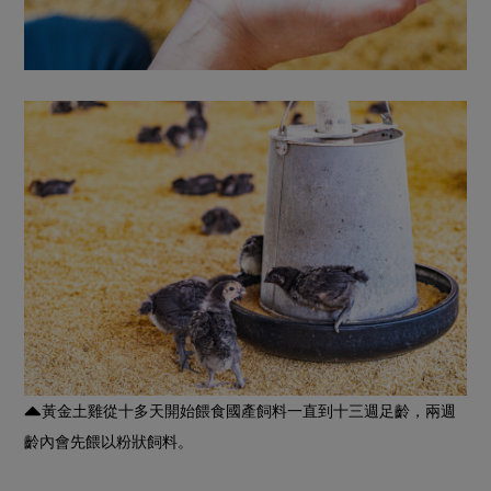
黃金土雞從十多天開始餵食國產飼料一直到十三週足齡，兩週
齡內會先餵以粉狀飼料。