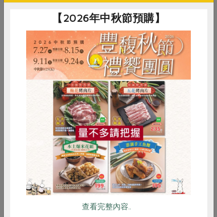
陳柏吟的這句話，也說出了合作社長久以來的理想。從非
【2026年中秋節預購】
基改到國產糧，這一路上，合作社與生產者的合作關係早
已超越買賣，而成為共同實踐的夥伴。
集共好之力合作社的十年
善糧足跡
信念啟動 非基改飼料的嘗試
惜食
RPET
食譜
減硝酸鹽
2014年主婦聯盟合作社展開「家禽飼料配方使用國產品計
雞蛋
食安
共同購買
畫」期待能透過國產玉米替代進口基改玉米，提升台灣糧
食自給率，目標比例為10%。該批共使用1.8公噸國產玉
米，但產線遇到許多難以克服的問題，飼料廠無法繼續配
合。
查看完整內容..