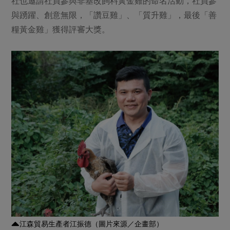
社也邀請社員參與非基改飼料黃金雞的命名活動，社員參
與踴躍、創意無限，「讚豆雞」、「質升雞」，最後「善
糧黃金雞」獲得評審大獎。
江森貿易生產者江振德（圖片來源／企畫部）