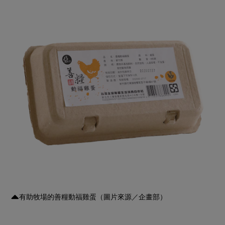
有助牧場的善糧動福雞蛋（圖片來源／企畫部）