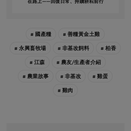
在路上——回復日常、持續耕耘前行
# 國產糧
# 善糧黃金土雞
# 永興畜牧場
# 非基改飼料
# 柏香
# 江森
# 農友/生產者介紹
# 農業故事
# 非基改
# 雞蛋
# 雞肉