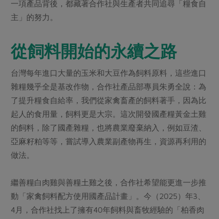
媒體報導
一項產品背後，都藏著合作社與生產者共同追尋「糧食自
最新產品
節慶大餐
主」的努力。
下載專區
優惠專區
從飼料開始的永續之路
高麗菜海鮮煎餅
地區活動
素食專區
社務會議
地區活動
台灣每年進口大量的玉米和大豆作為飼料原料，這些進口
樂齡友善
雜糧幾乎全是基改作物，合作社產品部專員朱勇全說：為
活動報下載
了提升糧食自給率，我們從家禽畜產的飼料著手，因為比
起人的食用量，飼料更是大宗。這次開發國產糧黃金土雞
的飼料，除了國產雜糧，也將農業廢棄納入，例如豆渣、
亞麻籽粕等等，嘗試導入農業副產物再生，資源再利用的
做法。
繼善糧白肉雞與善糧土雞之後，合作社希望能更進一步推
動「家禽飼料配方使用國產品計畫」。今（2025）年3、
4月，合作社找上了擁有40年飼料與畜牧經驗的「柏香肉