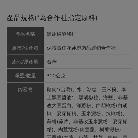
產品規格(*為合作社指定原料)
產品名稱
黑胡椒醃豬排
農友/生產者
保證責任花蓮縣肉品運銷合作社
產地/原產地
台灣
淨重/數量
300公克
內容物
豬肉*(台灣)、水、冰糖、玉米粉、本
土黑豆醬油*、黑胡椒粒、海鹽、非基
改大豆蛋白、洋蔥粉、白胡椒粉(白胡
椒、麥芽糊精、玉米澱粉、辣椒粉)、
蒜粉(蒜片、非基改玉米澱粉、麥芽糊
精)、肉荳蔻粉(肉荳蔻、樹薯澱粉)、
五香粉(大茴、小茴、甘草、肉桂、草