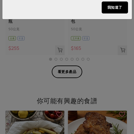
馥聚有限公司
馥聚有限公司
我知道了
公平貿易黑胡椒粒(馥聚)-50g/
公平貿易黑胡椒粒(馥聚)-50g/
瓶
包
50公克
50公克
全素
常溫
五辛素
常溫
$255
$165
看更多產品
你可能有興趣的食譜