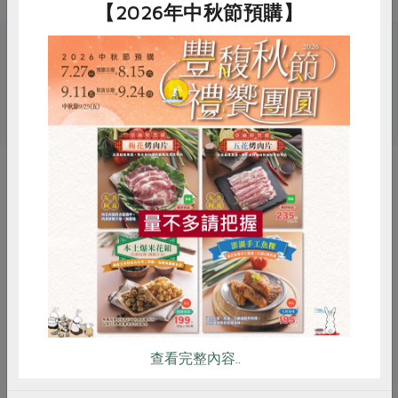
【2026年中秋節預購】
關鍵字
# 黑胡椒
# 花肉社
# 豬肉
惜食
RPET
食譜
減硝酸鹽
你可能有興趣的產品
雞蛋
食安
共同購買
查看完整內容..