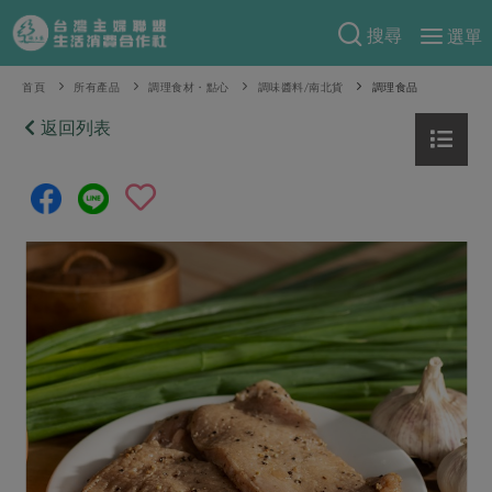
搜尋
選單
產品分類
首頁
所有產品
調理食材・點心
調味醬料/南北貨
調理食品
當季蔬果
返回列表
食譜料理
一籃菜
當令水果
食材
特別企畫
芽苗類
蕈菇類
米食
預購活動
綠主張
辛香料類
麵食
把最好的台灣味帶回家！
觀點文章
關於合作社
肉食
奶蛋豆・五穀
防災用品預購圓滿結束
主婦食堂
一籃菜真心話
海鮮
蛋
乳製品
認識合作社
重要公告
2026年端午節預購圓滿結束
社內大小事
合作聯合國
常備菜
豆製品
米麵雜糧
關於我們
更多預購活動
產品故事
生活提案
蔬食
合作社組織
肉品・水產
樂齡生活
親子食育
蛋料理
當季產品
員工與求才