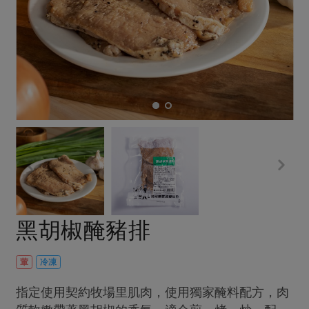
畜產肉類
水產
廚房瑜伽
合作25-經典快閃最後一週
水畜加工品
料理方式
產品檢驗
合作25-精選產品第四彈
關注議題
烘焙．點心
自主把關
合作25-精選產品第三彈
調理食材・點心
減硝酸鹽
惜食
醬料
檢驗報告
更多當季產品
調味醬料/南北貨
烘焙
非基改運動
支持本土農糧
湯品．鍋物
硝酸鹽檢驗
休閒零嘴
沖泡飲品
廢核運動
能源議題
漬物
議題活動
保健食品
減添加物
減塑減廢
涼拌沙拉
社員權益
主婦聯盟X樂齡網特約優惠案
公益金
食農教育
飲品
居家好物
合作社法規
30%rPET紅烏龍茶
更多議題
美妝保養
個人清潔
社務專區
2024農業發展計畫年度報告
黑胡椒醃豬排
主題食譜
生活者e週報
家庭清潔
織品
選舉專區
更多議題活動
異國料理
日用品
圖書禮品
葷
冷凍
綠主張月刊
年菜食譜
防災用品
最新消息
把最好的台灣味帶回家！
指定使用契約牧場里肌肉，使用獨家醃料配方，肉
典藏閱覽室
養身食補