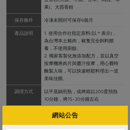
果)、大茴香粉
保存條件
冷凍未開封可保存6個月
產品說明
1. 使用合作社指定原料(以＊表示)，
為台灣本土豬肉，豬隻完全飼料餵
養，不使用廚餘。
2. 獨家客製化無添加配方，並以真空
按摩機將肉片與醬汁按摩，用心費時
醃製入味，可以快速輕鬆料理出一道
美味佳餚。
調理方式
以平底鍋煎熟，或烤箱以200度預熱
10分鐘，烤15~20分鐘左右
注意事項
本產品含大豆、含麩質之穀物及其製
網站公告
品，對其過敏者請勿食用