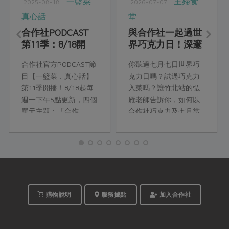
一籃菜
主婦食
2025-08-18
2026-07-07
真心話
堂
合作社PODCAST
與合作社一起過世
第11季：8/18開
界巧克力日！深邃
播！
醇厚的巧克力鹹食
合作社官方PODCAST節
你聽過七月七日世界巧
饗宴
目【一籃菜．真心話】
克力日嗎？試過巧克力
第11季開播！8/18起每
入菜嗎？讓竹北站的弘
週一下午5點更新，四個
雁老師告訴你，如何以
單元主題：「合作
合作社巧克力及七月當
ESG」、「合作人開
令食材，來設計獨特風
講」、「合作瞭望
味的巧克力料理！
台」、「合作真食
物」，精彩合作故事，
邀你一起收聽。
購物說明
服務據點
加入合作社