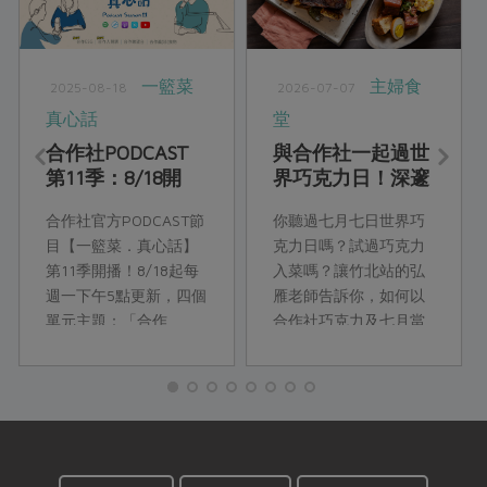
一籃菜
主婦食
2025-08-18
2026-07-07
真心話
堂
合作社PODCAST
與合作社一起過世
第11季：8/18開
界巧克力日！深邃
播！
醇厚的巧克力鹹食
合作社官方PODCAST節
你聽過七月七日世界巧
饗宴
目【一籃菜．真心話】
克力日嗎？試過巧克力
第11季開播！8/18起每
入菜嗎？讓竹北站的弘
週一下午5點更新，四個
雁老師告訴你，如何以
單元主題：「合作
合作社巧克力及七月當
ESG」、「合作人開
令食材，來設計獨特風
講」、「合作瞭望
味的巧克力料理！
台」、「合作真食
物」，精彩合作故事，
邀你一起收聽。