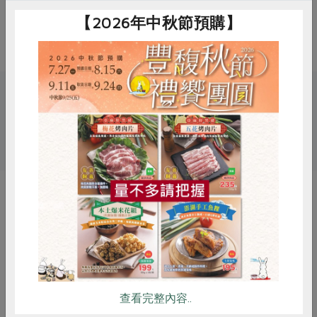
備註/
非供即食，應充分加熱
【2026年中秋節預購】
其他標示
關鍵字
# 花肉社
# 豬肉
# 香腸
惜食
RPET
食譜
減硝酸鹽
雞蛋
食安
共同購買
你可能有興趣的產品
查看完整內容..