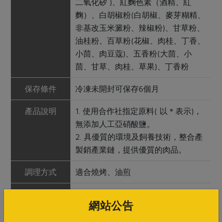
二氧化矽 )、紅麴色素（酒精、紅
麴）、白胡椒粉(白胡椒、麥芽糊精、
非基改玉米澱粉、辣椒粉)、甘草粉、
油桂粉、百草粉(花椒、肉桂、丁香、
小茴、肉豆蔻)、五香粉(大茴、小
茴、甘草、肉桂、草果)、丁香粉
保存條件
冷凍未開封可保存6個月
產品說明
1. 使用合作社指定原料( 以＊表示)，
無添加人工亞硝酸鹽。
2. 具優質的環境及飼養技術，整合產
製銷產業鏈，提供優質的肉品。
調理方式
適合燒烤、油煎
注意事項
開封後請盡速利用完畢；若未能單次
網站公告
用盡，請密封冷凍保存