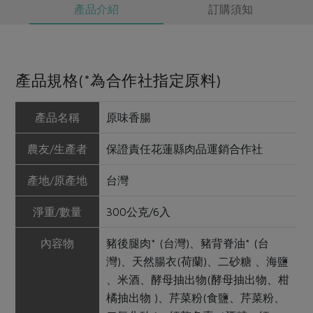
產品介紹
訂購須知
產品規格(*為合作社指定原料)
產品名稱
原味香腸
農友/生產者
保證責任花蓮縣肉品運銷合作社
產地/原產地
台灣
淨重/數量
300公克/6入
內容物
豬後腿肉* (台灣)、豬背脊油* (台
灣)、天然腸衣(荷蘭)、二砂糖 、海鹽
、米酒、酵母抽出物(酵母抽出物、柑
橘抽出物 )、芹菜粉(食鹽、芹菜粉、