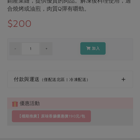
銷產業鏈，提供優質的肉品。解凍後料理使用，適
媒體報導
最新產品
合燒烤或油煎，肉質Q彈有嚼勁。
節慶大餐
下載專區
$200
優惠專區
高麗菜海鮮煎餅
地區活動
素食專區
社務會議
地區活動
加入
樂齡友善
活動報下載
付款與運送
（僅配送北區 | 冷凍配送）
優惠活動
【檔期推廣】原味香腸優惠價190元/包