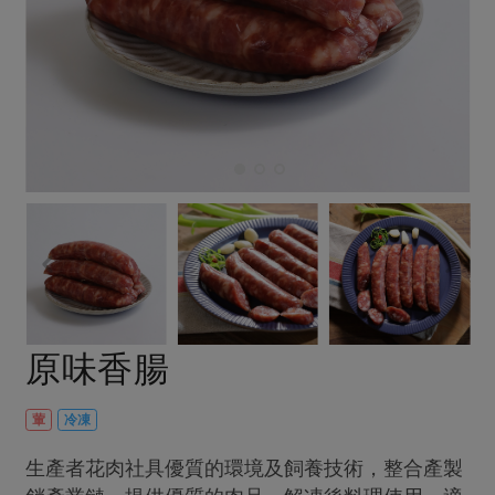
畜產肉類
水產
廚房瑜伽
傳到心坎裡，誠心又澎派
水畜加工品
料理方式
產品檢驗
合作25-經典快閃最後一週
關注議題
烘焙．點心
自主把關
合作25-精選產品第四彈
調理食材・點心
減硝酸鹽
惜食
醬料
檢驗報告
更多當季產品
調味醬料/南北貨
烘焙
非基改運動
支持本土農糧
湯品．鍋物
硝酸鹽檢驗
休閒零嘴
沖泡飲品
廢核運動
能源議題
漬物
議題活動
保健食品
減添加物
減塑減廢
涼拌沙拉
社員權益
主婦聯盟X樂齡網特約優惠案
公益金
食農教育
飲品
居家好物
合作社法規
30%rPET紅烏龍茶
更多議題
美妝保養
個人清潔
社務專區
2024農業發展計畫年度報告
原味香腸
主題食譜
生活者e週報
家庭清潔
織品
選舉專區
更多議題活動
異國料理
日用品
圖書禮品
葷
冷凍
綠主張月刊
年菜食譜
防災用品
最新消息
傳到心坎裡，誠心又澎派
生產者花肉社具優質的環境及飼養技術，整合產製
典藏閱覽室
養身食補