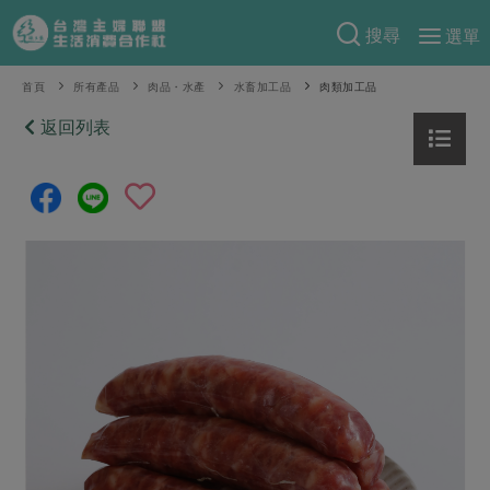
搜尋
選單
產品分類
首頁
所有產品
肉品・水產
水畜加工品
肉類加工品
當季蔬果
返回列表
食譜料理
一籃菜
當令水果
食材
特別企畫
芽苗類
蕈菇類
米食
預購活動
綠主張
辛香料類
麵食
把最好的台灣味帶回家！
觀點文章
關於合作社
肉食
奶蛋豆・五穀
防災用品預購圓滿結束
主婦食堂
一籃菜真心話
海鮮
蛋
乳製品
認識合作社
重要公告
2026年端午節預購圓滿結束
社內大小事
合作聯合國
常備菜
豆製品
米麵雜糧
關於我們
更多預購活動
產品故事
生活提案
蔬食
合作社組織
肉品・水產
樂齡生活
親子食育
蛋料理
當季產品
員工與求才