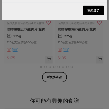
我知道了
保證責任花蓮縣肉品運銷合作社
保證責任花蓮縣肉品運銷合作社
味噌鹽麴五花醃肉片(花肉
味噌鹽麴梅花醃肉片(花肉
社)-225g
社)-225g
225公克(固形物200公克)
225公克(固形物200公克)
葷
冷凍
葷
冷凍
$175
$185
看更多產品
你可能有興趣的食譜