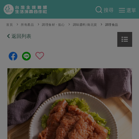
搜尋
選單
產品分類
首頁
所有產品
調理食材・點心
調味醬料/南北貨
調理食品
當季蔬果
返回列表
食譜料理
一籃菜
當令水果
食材
特別企畫
芽苗類
蕈菇類
米食
預購活動
綠主張
辛香料類
麵食
把最好的台灣味帶回家！
觀點文章
關於合作社
肉食
奶蛋豆・五穀
防災用品預購圓滿結束
主婦食堂
一籃菜真心話
海鮮
蛋
乳製品
認識合作社
重要公告
2026年端午節預購圓滿結束
社內大小事
合作聯合國
常備菜
豆製品
米麵雜糧
關於我們
更多預購活動
產品故事
生活提案
蔬食
合作社組織
肉品・水產
樂齡生活
親子食育
蛋料理
當季產品
員工與求才