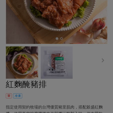
畜產肉類
水產
廚房瑜伽
合作25-經典快閃最後一週
水畜加工品
料理方式
產品檢驗
合作25-精選產品第四彈
關注議題
烘焙．點心
自主把關
合作25-精選產品第三彈
調理食材・點心
減硝酸鹽
惜食
醬料
檢驗報告
更多當季產品
調味醬料/南北貨
烘焙
非基改運動
支持本土農糧
湯品．鍋物
硝酸鹽檢驗
休閒零嘴
沖泡飲品
廢核運動
能源議題
漬物
議題活動
保健食品
減添加物
減塑減廢
涼拌沙拉
社員權益
主婦聯盟X樂齡網特約優惠案
公益金
食農教育
飲品
居家好物
合作社法規
30%rPET紅烏龍茶
更多議題
美妝保養
個人清潔
社務專區
2024農業發展計畫年度報告
紅麴醃豬排
主題食譜
生活者e週報
家庭清潔
織品
選舉專區
更多議題活動
異國料理
日用品
圖書禮品
葷
冷凍
綠主張月刊
年菜食譜
防災用品
最新消息
把最好的台灣味帶回家！
指定使用契約牧場的台灣優質豬里肌肉，搭配穀盛紅麴
典藏閱覽室
養身食補