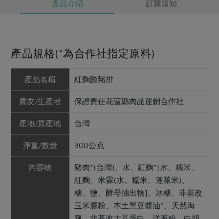
產品介紹
訂購須知
產品規格(*為合作社指定原料)
產品名稱
紅麴醃豬排
農友/生產者
保證責任花蓮縣肉品運銷合作社
產地/原產地
台灣
淨重/數量
300公克
內容物
豬肉*(台灣)、水、紅麴*[水、糯米、
紅麴、米霖(水、糯米、蓬萊米)、
糖、鹽、酵母抽出物]、冰糖、非基改
玉米澱粉、本土黑豆醬油*、天然海
鹽、非基改大豆蛋白、洋蔥粉、白胡