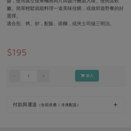
醬，使用真空按摩機將肉片與醬汁醃製入味、使肉質軟
媒體報導
最新產品
節慶大餐
嫩。簡單輕鬆就能料理一道美味佳餚，或做郊遊野餐的好
下載專區
選擇。
優惠專區
適合煎、烤、炒，配飯、搭麵，或夾土司做三明治。
高麗菜海鮮煎餅
地區活動
素食專區
社務會議
地區活動
$195
樂齡友善
活動報下載
加入
付款與運送
（全區供應 | 冷凍配送）