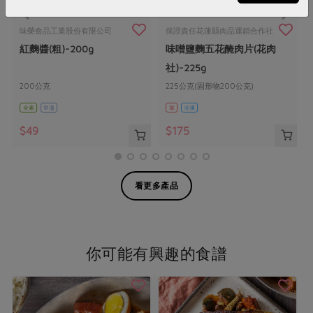
味榮食品工業股份有限公司
保證責任花蓮縣肉品運銷合作社
紅麴醬(粗)-200g
味噌鹽麴五花醃肉片(花肉
社)-225g
200公克
225公克(固形物200公克)
全素
常溫
葷
冷凍
$49
$175
看更多產品
你可能有興趣的食譜