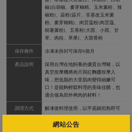
椒(白胡椒、麥芽糊精、玉米澱粉、辣
椒粉)、蒜粉(蒜片、非基改玉米澱
粉、麥芽糊精)、肉荳蔻粉(肉荳蔻、
樹薯澱粉)、五香粉(大茴、小茴、甘
草、肉桂、草果)、大茴香粉
保存條件
冷凍未拆封可保存6個月
產品說明
採用台灣在地飼養的優質台灣豬，以
真空按摩機將肉片與紅麴醬按摩入
味，把低脂的大里肌肉變得細嫩可
口！是能夠輕鬆料理的美味佳餚，也
適合做為郊外烤肉的材料！
調理方式
解凍後料理使用，以平底鍋煎熟即可
注意事項
本品含有大豆、含麩質之穀物，對其
網站公告
過敏者請勿食用。