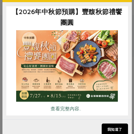
【2026年中秋節預購】豐馥秋節禮饗
團圓
關鍵字
# 紅麴
# 花肉社
# 豬肉
惜食
RPET
食譜
減硝酸鹽
雞蛋
食安
共同購買
你可能有興趣的產品
查看完整內容..
我知道了