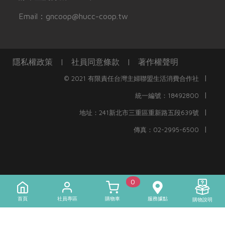
Email：gncoop@hucc-coop.tw
隱私權政策
|
社員同意條款
|
著作權聲明
|
© 2021 有限責任台灣主婦聯盟生活消費合作社
|
統一編號：18492800
|
地址：241新北市三重區重新路五段639號
|
傳真：02-2995-6500
0
首頁
社員專區
購物車
服務據點
購物說明
)