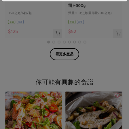
司)-300g
350公克/6粒/包
淨重300公克(固形量200公克)
蛋素
常溫
全素
常溫
$125
$52
看更多產品
你可能有興趣的食譜