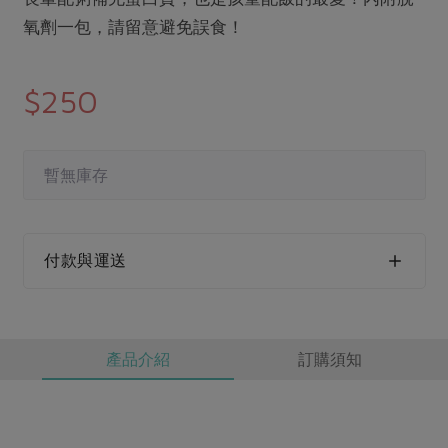
媒體報導
最新產品
節慶大餐
氧劑一包，請留意避免誤食！
下載專區
優惠專區
$250
高麗菜海鮮煎餅
地區活動
素食專區
社務會議
地區活動
樂齡友善
暫無庫存
活動報下載
付款與運送
產品介紹
訂購須知