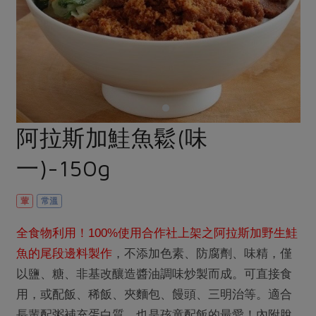
畜產肉類
水產
廚房瑜伽
合作25-經典快閃最後一週
水畜加工品
料理方式
產品檢驗
合作25-精選產品第四彈
關注議題
烘焙．點心
自主把關
合作25-精選產品第三彈
調理食材・點心
減硝酸鹽
惜食
醬料
檢驗報告
更多當季產品
調味醬料/南北貨
烘焙
非基改運動
支持本土農糧
湯品．鍋物
硝酸鹽檢驗
休閒零嘴
沖泡飲品
廢核運動
能源議題
阿拉斯加鮭魚鬆(味
漬物
議題活動
保健食品
減添加物
減塑減廢
涼拌沙拉
一)-150g
社員權益
主婦聯盟X樂齡網特約優惠案
公益金
食農教育
飲品
居家好物
合作社法規
30%rPET紅烏龍茶
更多議題
葷
常溫
美妝保養
個人清潔
社務專區
2024農業發展計畫年度報告
主題食譜
全食物利用！
100%
使用合作社上架之阿拉斯加野生鮭
生活者e週報
家庭清潔
織品
選舉專區
更多議題活動
魚的尾段邊料製作
，不添加色素、防腐劑、味精，僅
異國料理
日用品
圖書禮品
綠主張月刊
以鹽、糖、非基改釀造醬油調味炒製而成。可直接食
年菜食譜
防災用品
最新消息
把最好的台灣味帶回家！
用，或配飯、稀飯、夾麵包、饅頭、三明治等。適合
典藏閱覽室
養身食補
長輩配粥補充蛋白質，也是孩童配飯的最愛！內附脫