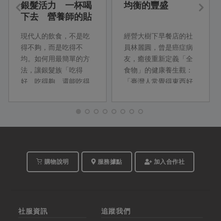
銀髮活力 一杯喝
均衡的豐盛
下去 營養師的貼
心銀髮族料理
現代人的飲食，不是吃
經營大樹下早餐店的社
得不夠，而是吃得不
員林麗圓，曾是癌症病
均。如何用最簡單的方
友，癒後重新定義「全
法，讓銀髮族「吃得
食物」的健康養生觀：
好、吃得夠、還能吃得
「臺灣人常覺得東西好
巧」？本期主婦食堂特
吃就多吃一些，沒時間
別邀請資深營養師柯蘊
就隨便吃，其實所謂的
慧，從最新的營養調查
豐盛，不是吃大餐，而
出發，設計以「飲品」
且量不對就不行。如果
為主的早餐與下午點
烹調方式能更正...
心，幫銀髮族補足常見
的營養缺口。
購物說明
服務據點
加入合作社
社服資訊
追蹤我們