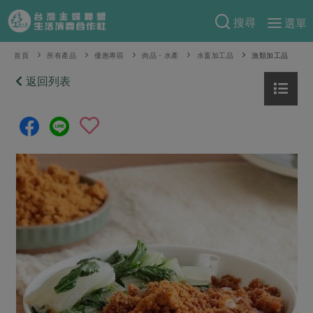
搜尋
選單
產品分類
首頁
所有產品
優惠專區
肉品・水產
水畜加工品
漁類加工品
當季蔬果
返回列表
食譜料理
一籃菜
當令水果
食材
特別企畫
芽苗類
蕈菇類
米食
預購活動
綠主張
辛香料類
麵食
把最好的台灣味帶回家！
觀點文章
關於合作社
肉食
奶蛋豆・五穀
防災用品預購圓滿結束
主婦食堂
一籃菜真心話
海鮮
蛋
乳製品
認識合作社
重要公告
2026年端午節預購圓滿結束
社內大小事
合作聯合國
常備菜
豆製品
米麵雜糧
關於我們
更多預購活動
產品故事
生活提案
蔬食
合作社組織
肉品・水產
樂齡生活
親子食育
蛋料理
當季產品
員工與求才