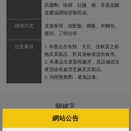
防腐劑、味精，以鹽、糖、非基改釀
造醬油調味炒製而成。
調理方式
直接食用，或配飯、稀飯、夾麵包、
饅頭、三明治等
注意事項
1. 本產品含魚類、大豆、含麩質之穀
物及其製品，對其過敏者請勿食用。
2. 本產品生產製程廠房，其設備或生
產管線有處理芝麻及其製品。
3. 內附脫氧劑，避免誤食。
關鍵字
網站公告
# 防災食品
# 早餐
# 水產海鮮