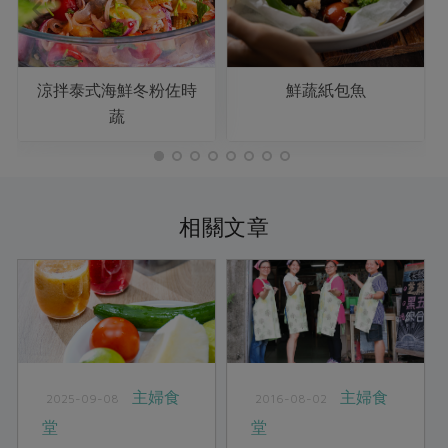
涼拌泰式海鮮冬粉佐時
鮮蔬紙包魚
蔬
相關文章
主婦食
主婦食
2025-09-08
2016-08-02
堂
堂