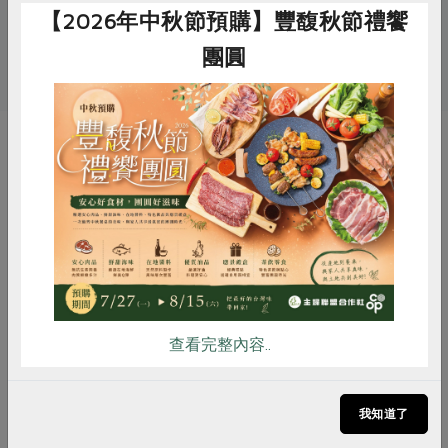
# 即食料理
# 魚鬆
# 肉鬆
【2026年中秋節預購】豐馥秋節禮饗
團圓
# Omega-3
你可能有興趣的產品
惜食
RPET
食譜
減硝酸鹽
雞蛋
食安
共同購買
查看完整內容..
我知道了
生發號農產有限公司
松葉美食有限公司
阿薩姆茶葉蛋
桂圓八寶粥(松葉美食有限公