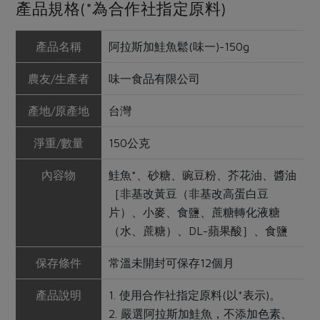
產品規格(*為合作社指定原料)
產品名稱
阿拉斯加鮭魚鬆(味一)-150g
農友/生產者
味一食品有限公司
產地/原產地
台灣
淨重/數量
150公克
內容物
鮭魚*、砂糖、豌豆粉、芥花油、醬油
［非基改黃豆（非基改高蛋白豆
片）、小麥、食鹽、蔗糖轉化液糖
（水、蔗糖）、DL-蘋果酸］、食鹽
保存條件
常溫未開封可保存12個月
產品說明
1. 使用合作社指定原料(以*表示)。
2. 嚴選阿拉斯加鮭魚，不添加色素、