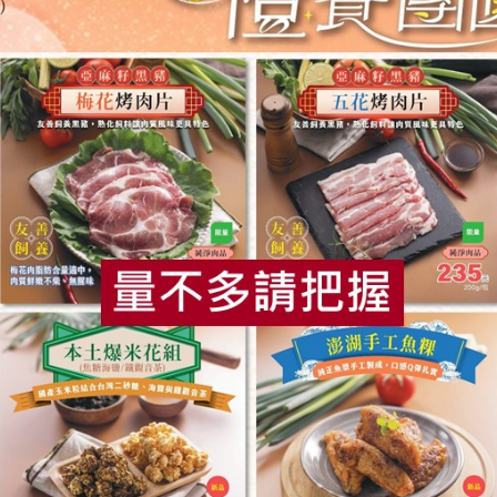
昱倫生物科技股份有限公司
米棋食品有限公
(松葉美食有
蜂王乳膠囊(昱倫)-60顆/瓶
好事成雙紅龜
生(米棋)-48
180公克)
560mg/粒，60粒/瓶
480g/6入(紅豆
葷
常溫
奶素
冷凍
$770
$270
食
RPET
食譜
減硝酸鹽
雞蛋
食安
共同
公司
保證責任花蓮縣肉品運銷合作社
舍利蓮有限公司