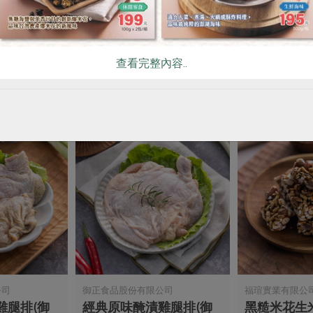
無鹽)
味噌鹽麴五花醃肉片(花肉
優質牛腱切
社)-225g
蓮)-300g
225公克(固形物200公克)
300公克
查看完整內容..
葷
冷凍
葷
冷凍
$175
$285
公司
御正食品股份有限公司
福瑄實業有限公
雞腿排(御
經典原味醃漬雞腿排(御
黑糙米花生