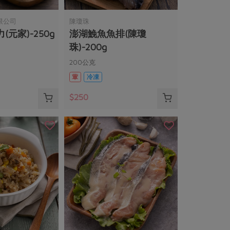
限公司
陳瓊珠
元家)-250g
澎湖鮸魚魚排(陳瓊
珠)-200g
200公克
葷
冷凍
$250