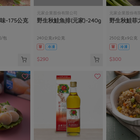
元家企業股份有限公司
元家企業股份有
味-175公克
野生秋鮭魚排(元家)-240g
野生秋鮭菲力(
)/包
240公克±9公克
250公克±9公克
葷
冷凍
葷
冷凍
$290
$300