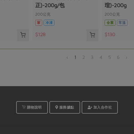
正)-200g/包
瑄)-200g
200公克
200公克
葷
冷凍
全素
常溫
$128
$130
‹
1
2
3
4
5
6
›
購物說明
服務據點
加入合作社