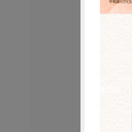
松葉美食有限公司
古早味紅豆湯
限公司)-300g
淨重300公克(固形量
全素
常溫
$52
惜
峻鼎食品股份有限