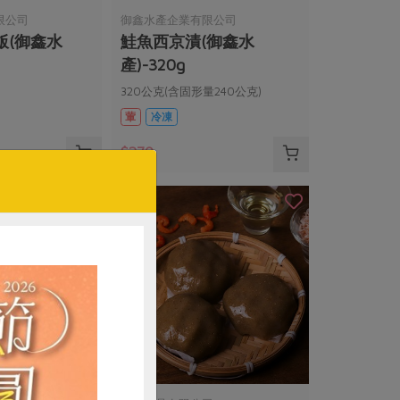
限公司
御鑫水產企業有限公司
飯(御鑫水
鮭魚西京漬(御鑫水
產)-320g
320公克(含固形量240公克)
葷
冷凍
$270