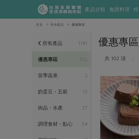
產品分類
食譜料理
特
首頁
所有產品
優惠專區
優惠專區
所有產品
1141
共 102 項
|
優惠專區
102
當季蔬果
2
奶蛋豆・五穀
13
肉品・水產
27
調理食材・點心
54