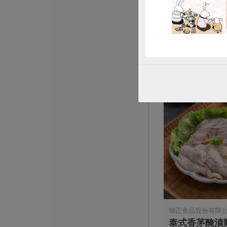
本土發酵奶油(
90公克
奶素
冷藏
$145
御正食品股份有限
泰式香茅醃漬