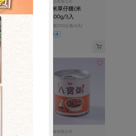
司
米棋食品有限公司
粿-紅豆/花
菜脯米草仔粿(米
0g/6入
棋)-300g/3入
口味*3+花生口味*3)
300公克(100公克x3入)
葷
冷凍
$135
購買
松葉美食有限公司