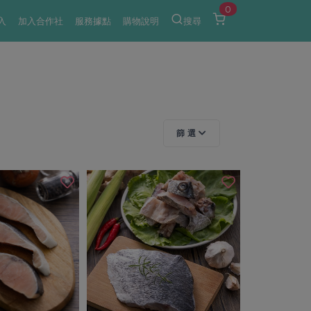
0
入
加入合作社
服務據點
購物說明
搜尋
篩 選