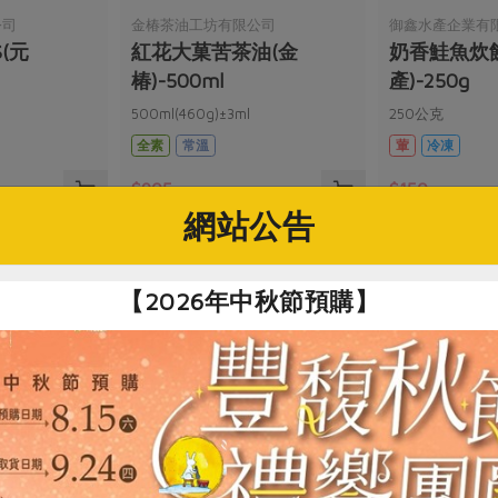
公司
金椿茶油工坊有限公司
御鑫水產企業有
(元
紅花大菓苦茶油(金
奶香鮭魚炊
椿)-500ml
產)-250g
)
500ml(460g)±3ml
250公克
全素
常溫
葷
冷凍
$905
$150
網站公告
【2026年中秋節預購】