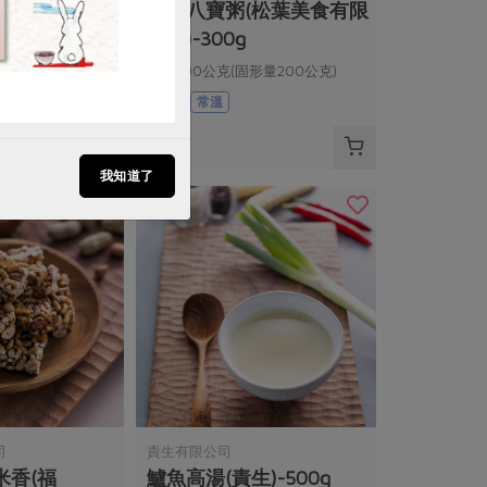
塊(舍利
桂圓八寶粥(松葉美食有限
公司)-300g
淨重300公克(固形量200公克)
全素
常溫
$52
我知道了
司
責生有限公司
米香(福
鱸魚高湯(責生)-500g