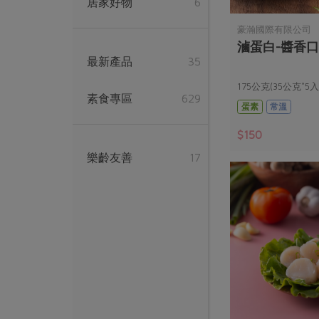
居家好物
6
豪瀚國際有限公司
滷蛋白-醬香口
最新產品
35
175公克(35公克*5入
素食專區
629
蛋素
常溫
$150
樂齡友善
17