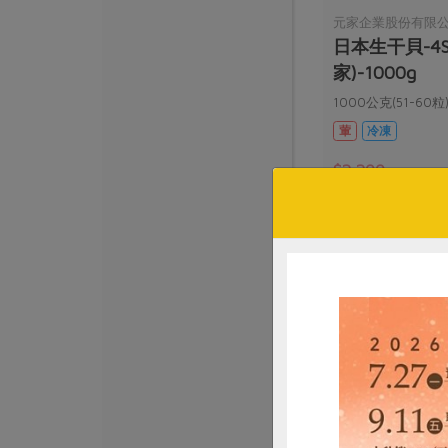
元家企業股份有限
日本生干貝-4S
家)-1000g
1000公克(51-60粒
葷
冷凍
$2,200