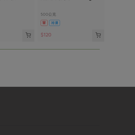
500公克
葷
冷凍
$120