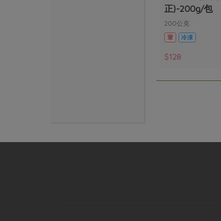
正)-200g/包
200公克
葷
冷凍
$128