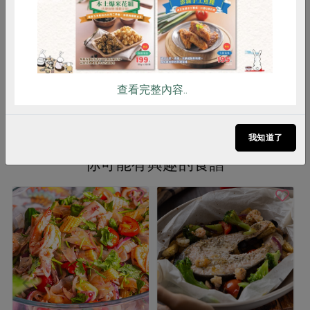
葷
冷凍
葷
冷凍
$135
$120
查看完整內容..
看更多產品
我知道了
你可能有興趣的食譜