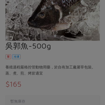
畜產肉類
水產
廚房瑜伽
傳到心坎裡，誠心又澎派
水畜加工品
料理方式
產品檢驗
合作25-經典快閃最後一週
關注議題
烘焙．點心
自主把關
合作25-精選產品第四彈
調理食材・點心
減硝酸鹽
惜食
醬料
檢驗報告
更多當季產品
調味醬料/南北貨
烘焙
非基改運動
支持本土農糧
湯品．鍋物
硝酸鹽檢驗
休閒零嘴
沖泡飲品
廢核運動
能源議題
吳郭魚-500g
漬物
議題活動
保健食品
減添加物
減塑減廢
涼拌沙拉
社員權益
主婦聯盟X樂齡網特約優惠案
葷
冷凍
公益金
食農教育
飲品
居家好物
合作社法規
30%rPET紅烏龍茶
更多議題
養殖過程嚴格控管動物用藥，於自有加工廠屠宰包裝。
美妝保養
個人清潔
社務專區
2024農業發展計畫年度報告
蒸、煮、煎、烤皆適宜
主題食譜
生活者e週報
家庭清潔
織品
選舉專區
更多議題活動
$165
異國料理
日用品
圖書禮品
綠主張月刊
年菜食譜
防災用品
最新消息
傳到心坎裡，誠心又澎派
暫無庫存
典藏閱覽室
養身食補