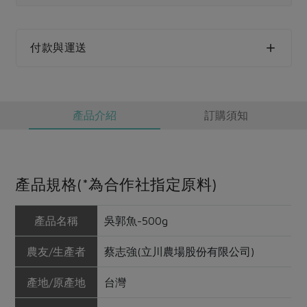
媒體報導
最新產品
節慶大餐
下載專區
優惠專區
付款與運送
高麗菜海鮮煎餅
地區活動
素食專區
社務會議
地區活動
產品介紹
訂購須知
樂齡友善
活動報下載
產品規格(*為合作社指定原料)
產品名稱
吳郭魚-500g
農友/生產者
蔡志強(立川農場股份有限公司)
產地/原產地
台灣