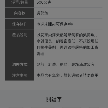
淨重/數量
500公克
內容物
吳郭魚
保存條件
冷凍未開封可保存1年
產品說明
以花東純淨天然湧泉飼養的吳郭魚，
水質優良、飼養密度低，不須投用任
何抗生藥劑，再經管控嚴格的加工廠
處理
調理方式
乾煎、紅燒、糖醋、裹粉油炸皆宜
注意事項
本品含有魚類，對其過敏者請勿食用
關鍵字