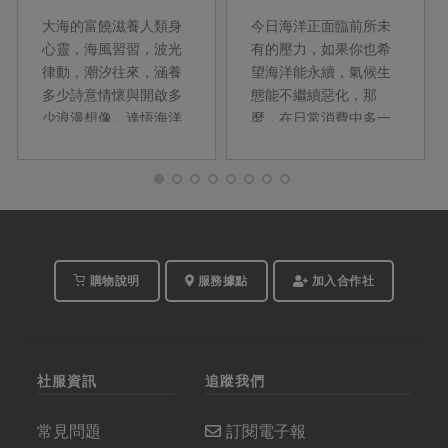
洋、永續上桌
大海的富饒滋養人類身
今日海洋正面臨前所未
心靈，海風習習，波光
有的壓力，如果你也希
律動，潮汐往來，涵養
望海洋能永續，氣候生
多少詩意情懷與開啟多
態能不繼續惡化，那
少浪漫想像。達悟海洋
麼，在日常消費中多一
作家夏曼‧ 藍波安就曾說
份留心，你就能為海洋
過︰「我願是那片海洋
盡一份力量。
的魚鱗」對海洋的深情
與敬畏不言而喻。萬物
平等，海洋資源也並非
不虞匱乏，永續環境才
有未來。
購物說明
服務據點
加入合作社
社服資訊
追蹤我們
常見問題
訂閱電子報