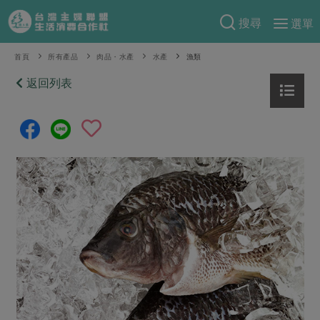
搜尋
選單
產品分類
首頁
所有產品
肉品・水產
水產
漁類
當季蔬果
返回列表
食譜料理
一籃菜
當令水果
食材
特別企畫
芽苗類
蕈菇類
米食
預購活動
綠主張
辛香料類
麵食
把最好的台灣味帶回家！
觀點文章
關於合作社
肉食
奶蛋豆・五穀
防災用品預購圓滿結束
主婦食堂
一籃菜真心話
海鮮
蛋
乳製品
認識合作社
重要公告
2026年端午節預購圓滿結束
社內大小事
合作聯合國
常備菜
豆製品
米麵雜糧
關於我們
更多預購活動
產品故事
生活提案
蔬食
合作社組織
肉品・水產
樂齡生活
親子食育
蛋料理
當季產品
員工與求才