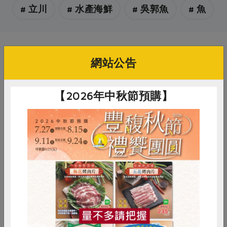
# 立川
# 水產海鮮
# 吳郭魚
# 魚
你可能有興趣的產品
網站公告
【2026年中秋節預購】
蔡志強(立川農場股份有限公司)
蔡志強(立川農場股份有限公司)
惜食
RPET
食譜
減硝酸鹽
吳郭魚-400g
吳郭魚下巴-500g
雞蛋
食安
共同購買
400公克
500公克