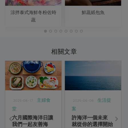
涼拌泰式海鮮冬粉佐時
鮮蔬紙包魚
蔬
相關文章
主婦食
生活提
2025-06-17
2025-06-06
堂
案
六月國際海洋日讓
許海洋一個未來
我們一起友善海
就從你的選擇開始