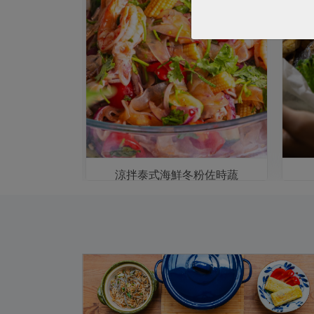
蜆
涼拌泰式海鮮冬粉佐時蔬