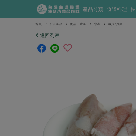
產品分類
食譜料理
特
首頁
所有產品
肉品・水產
水產
軟足/貝類
返回列表