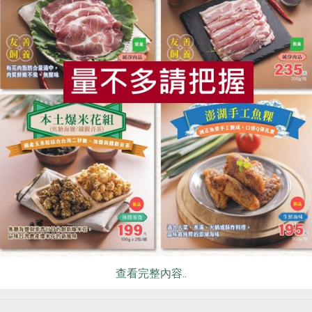
海洋股份有限公司
湧升海洋股份有限公司
透抽-600g
澎湖花枝漿-300g
食
RPET
食譜
減硝酸鹽
雞蛋
食安
共同
克
300克
冷凍
葷
冷凍
0
$270
暫
看更多產品
你可能有興趣的食譜
查看完整內容..