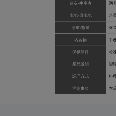
農友/生產者
湧
產地/原產地
台
淨重/數量
30
內容物
中
保存條件
冷
產品說明
澎
調理方式
料
注意事項
本