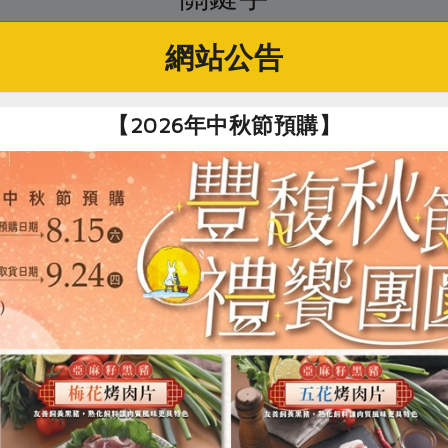
# 湧升
# 水產海鮮
# 中卷
網站公告
【2026年中秋節預購】
你可能有興趣的產品