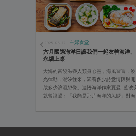
主婦食堂
2025-06-17
六月國際海洋日讓我們一起友善海洋、
永續上桌
受歡迎的魚
大海的富饒滋養人類身心靈，海風習習，波
堉透過本文
光律動，潮汐往來，涵養多少詩意情懷與開
用的漁具
啟多少浪漫想像。達悟海洋作家夏曼‧ 藍波
..
就曾說過︰「我願是那片海洋的魚鱗」對海
洋的深情與敬畏不言而喻。萬物平等，海洋
資源也並非不虞匱乏，永續環境才有未來。