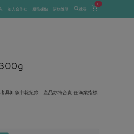
0
入
加入合作社
服務據點
購物說明
搜尋
300g
者具卸魚申報紀錄，產品亦符合責 任漁業指標