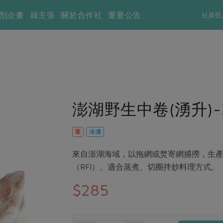
別企畫
綠主張
關於合作社
重要公告
社員登
澎湖野生中卷(湧升)-
葷
冷凍
來自澎湖海域，以拖網或焚寄網捕撈，生產
（RFI）。適合蒸煮、切圈拌炒料理方式。
$285