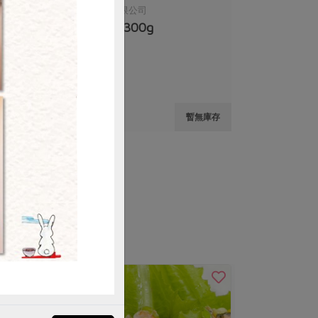
湧升海洋股份有限公司
澎湖花枝丸-300g
購買
300克±5%
葷
冷凍
$300
無庫存
暫無庫存