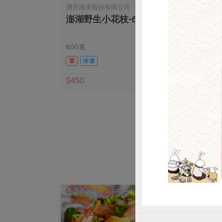
湧升海洋股份有限公司
湧升
澎湖野生小花枝-600g
野生
惜
600克
600
葷
冷凍
葷
$450
$59
暫無庫存
暫無庫存