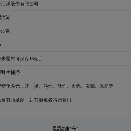
升海洋股份有限公司
灣澎湖
0公克
卷
凍未開封可保存18個月
湖野生捕撈
理變化多元，蒸、燙、熱炒、酥炸、火鍋、湯麵、米粉等
品含有頭足類，對其過敏者請勿食用
關鍵字