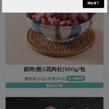
我知道了
絞肉(粗)(花肉社)500g/包
優惠價162元(原價180元)
加入購物車
點此介紹