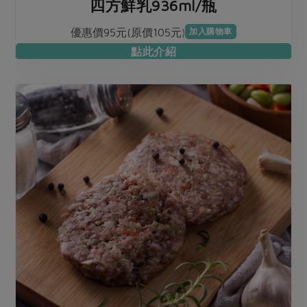
四方鮮乳936ml/瓶
優惠價95元(原價105元)
加入購物車
點此介紹