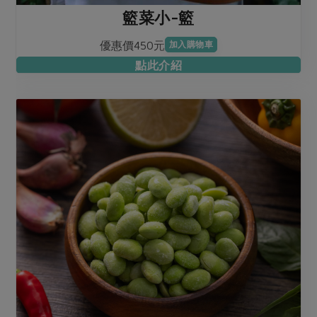
籃菜小-籃
優惠價450元
加入購物車
點此介紹