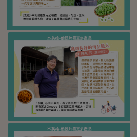
媒體報導
最新產品
節慶大餐
下載專區
優惠專區
高麗菜海鮮煎餅
地區活動
素食專區
25英雄~點照片看更多產品
社務會議
地區活動
樂齡友善
活動報下載
25英雄~點照片看更多產品