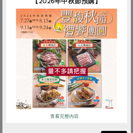
【2026年中秋節預購】
惜食
RPET
食譜
減硝酸鹽
原味純肉鬆180g/包
雞蛋
食安
共同購買
優惠價179元(原價199元)
加入購物車
點此介紹
查看完整內容..