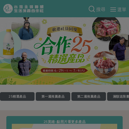
搜尋
選單
產品分類
當季蔬果
食譜料理
一籃菜
當令水果
食材
特別企畫
芽苗類
蕈菇類
米食
預購活動
綠主張
辛香料類
麵食
把最好的台灣味帶回家！
觀點文章
關於合作社
肉食
奶蛋豆・五穀
防災用品預購圓滿結束
主婦食堂
一籃菜真心話
海鮮
蛋
乳製品
認識合作社
重要公告
2026年端午節預購圓滿結束
25精選產品
第一週推薦產品
第二週推薦產品
滿額送限
社內大小事
合作聯合國
常備菜
豆製品
米麵雜糧
關於我們
更多預購活動
產品故事
生活提案
蔬食
合作社組織
肉品・水產
樂齡生活
親子食育
蛋料理
25英雄~點照片看更多產品
當季產品
員工與求才