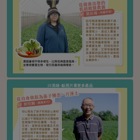
畜產肉類
水產
廚房瑜伽
合作25-經典快閃最後一週
水畜加工品
料理方式
產品檢驗
合作25-精選產品第四彈
關注議題
烘焙．點心
自主把關
合作25-精選產品第三彈
調理食材・點心
減硝酸鹽
惜食
醬料
檢驗報告
更多當季產品
調味醬料/南北貨
烘焙
非基改運動
支持本土農糧
湯品．鍋物
硝酸鹽檢驗
休閒零嘴
沖泡飲品
廢核運動
能源議題
漬物
議題活動
保健食品
減添加物
減塑減廢
涼拌沙拉
社員權益
主婦聯盟X樂齡網特約優惠案
公益金
食農教育
飲品
居家好物
合作社法規
30%rPET紅烏龍茶
25英雄~點照片看更多產品
更多議題
美妝保養
個人清潔
社務專區
2024農業發展計畫年度報告
主題食譜
生活者e週報
家庭清潔
織品
選舉專區
更多議題活動
異國料理
日用品
圖書禮品
綠主張月刊
年菜食譜
防災用品
最新消息
把最好的台灣味帶回家！
典藏閱覽室
養身食補