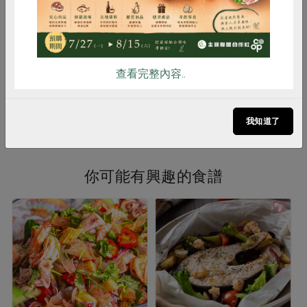
500公克
500公克
葷
冷凍
葷
冷凍
$165
$120
暫無庫存
查看完整內容..
看更多產品
我知道了
你可能有興趣的食譜