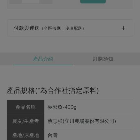
媒體報導
最新產品
節慶大餐
下載專區
優惠專區
付款與運送
（全區供應 | 冷凍配送）
高麗菜海鮮煎餅
地區活動
素食專區
社務會議
地區活動
樂齡友善
活動報下載
產品介紹
訂購須知
產品規格(*為合作社指定原料)
產品名稱
吳郭魚-400g
農友/生產者
蔡志強(立川農場股份有限公司)
產地/原產地
台灣