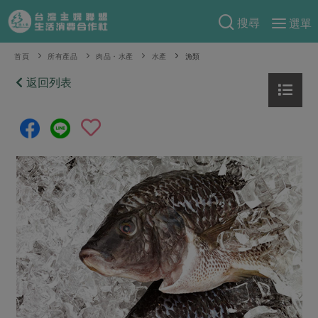
搜尋
選單
產品分類
首頁
所有產品
肉品・水產
水產
漁類
當季蔬果
返回列表
食譜料理
一籃菜
當令水果
食材
特別企畫
芽苗類
蕈菇類
米食
預購活動
綠主張
辛香料類
麵食
把最好的台灣味帶回家！
觀點文章
關於合作社
肉食
奶蛋豆・五穀
防災用品預購圓滿結束
主婦食堂
一籃菜真心話
海鮮
蛋
乳製品
認識合作社
重要公告
2026年端午節預購圓滿結束
社內大小事
合作聯合國
常備菜
豆製品
米麵雜糧
關於我們
更多預購活動
產品故事
生活提案
蔬食
合作社組織
肉品・水產
樂齡生活
親子食育
蛋料理
當季產品
員工與求才