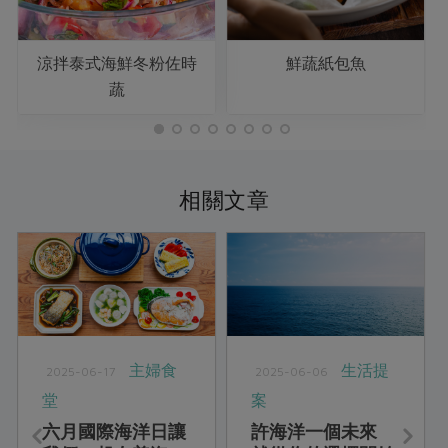
涼拌泰式海鮮冬粉佐時
鮮蔬紙包魚
蔬
相關文章
主婦食
生活提
2025-06-17
2025-06-06
堂
案
六月國際海洋日讓
許海洋一個未來