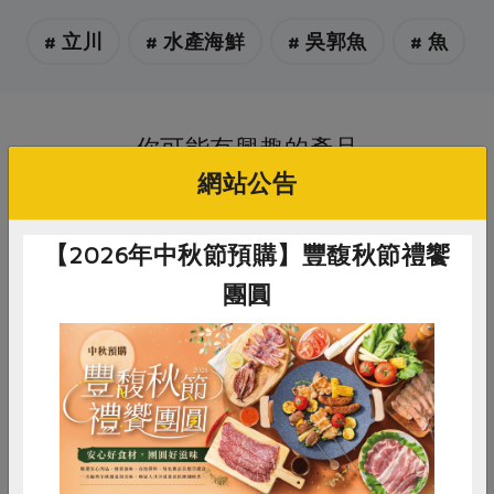
# 立川
# 水產海鮮
# 吳郭魚
# 魚
你可能有興趣的產品
網站公告
【2026年中秋節預購】豐馥秋節禮饗
團圓
蔡志強(立川農場股份有限公司)
蔡志強(立川農場股份有限公司)
惜食
RPET
食譜
減硝酸鹽
吳郭魚-500g
吳郭魚下巴-500g
雞蛋
食安
共同購買