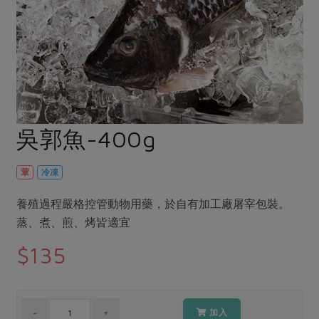
畜產肉類
水產
廚房瑜伽
合作25-經典快閃最後一週
水畜加工品
料理方式
產品檢驗
合作25-精選產品第四彈
關注議題
烘焙．點心
自主把關
合作25-精選產品第三彈
調理食材・點心
減硝酸鹽
惜食
醬料
檢驗報告
更多當季產品
調味醬料/南北貨
烘焙
非基改運動
支持本土農糧
湯品．鍋物
硝酸鹽檢驗
休閒零嘴
沖泡飲品
廢核運動
能源議題
吳郭魚-400g
漬物
議題活動
保健食品
減添加物
減塑減廢
涼拌沙拉
社員權益
主婦聯盟X樂齡網特約優惠案
葷
冷凍
公益金
食農教育
飲品
居家好物
合作社法規
30%rPET紅烏龍茶
更多議題
養殖過程嚴格控管動物用藥，於自有加工廠屠宰包裝。
美妝保養
個人清潔
社務專區
2024農業發展計畫年度報告
蒸、煮、煎、烤皆適宜
主題食譜
生活者e週報
家庭清潔
織品
選舉專區
更多議題活動
$135
異國料理
日用品
圖書禮品
綠主張月刊
年菜食譜
防災用品
最新消息
把最好的台灣味帶回家！
典藏閱覽室
養身食補
加入