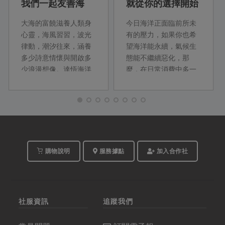
我們一起友善海
就從你的選擇開始
洋、永續上桌
大海的富饒滋養人類身
今日海洋正面臨前所未
心靈，海風習習，波光
有的壓力，如果你也希
律動，潮汐往來，涵養
望海洋能永續，氣候生
多少詩意情懷與開啟多
態能不繼續惡化，那
少浪漫想像。達悟海洋
麼，在日常消費中多一
作家夏曼‧ 藍波安就曾說
份留心，你就能為海洋
過︰「我願是那片海洋
盡一份力量。
的魚鱗」對海洋的深情
與敬畏不言而喻。萬物
平等，海洋資源也並非
不虞匱乏，永續環境才
有未來。
購物說明
服務據點
加入合作社
社服資訊
追蹤我們