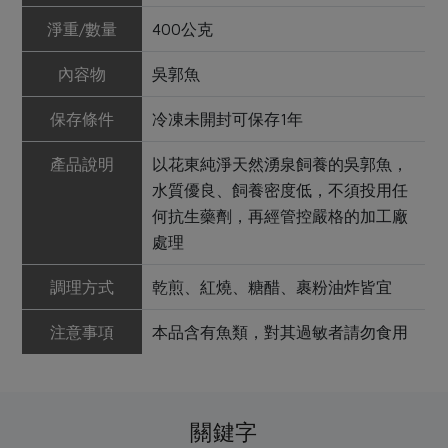
淨重/數量
400公克
內容物
吳郭魚
保存條件
冷凍未開封可保存1年
產品說明
以花東純淨天然湧泉飼養的吳郭魚，
水質優良、飼養密度低，不須投用任
何抗生藥劑，再經管控嚴格的加工廠
處理
調理方式
乾煎、紅燒、糖醋、裹粉油炸皆宜
注意事項
本品含有魚類，對其過敏者請勿食用
關鍵字