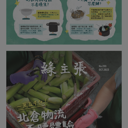
媒體報導
最新產品
節慶大餐
下載專區
優惠專區
高麗菜海鮮煎餅
地區活動
素食專區
社務會議
地區活動
樂齡友善
活動報下載