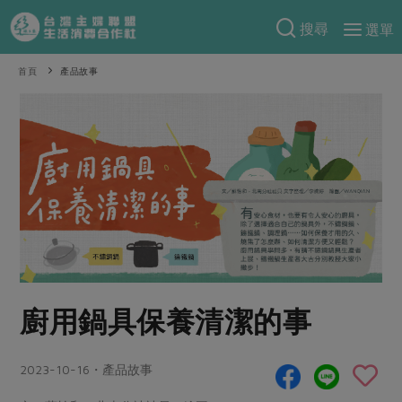
搜尋
選單
產品分類
首頁
產品故事
當季蔬果
食譜料理
一籃菜
當令水果
食材
特別企畫
芽苗類
蕈菇類
米食
預購活動
綠主張
辛香料類
麵食
把最好的台灣味帶回家！
觀點文章
關於合作社
肉食
奶蛋豆・五穀
防災用品預購圓滿結束
主婦食堂
一籃菜真心話
海鮮
蛋
乳製品
認識合作社
重要公告
2026年端午節預購圓滿結束
社內大小事
合作聯合國
廚用鍋具保養清潔的事
常備菜
豆製品
米麵雜糧
關於我們
更多預購活動
產品故事
生活提案
蔬食
合作社組織
2023-10-16・產品故事
肉品・水產
樂齡生活
親子食育
蛋料理
當季產品
員工與求才