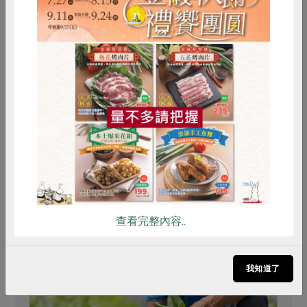
# 農友/生產者介紹
# 台灣產
惜食
RPET
食譜
減硝酸鹽
雞蛋
食安
共同購買
推薦閱讀
查看完整內容..
我知道了