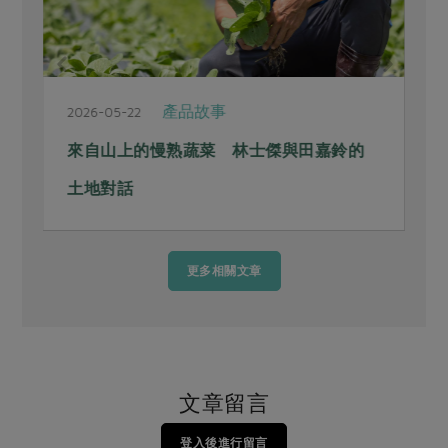
產品故事
2026-05-22
2
來自山上的慢熟蔬菜 林士傑與田嘉鈴的
土地對話
更多相關文章
文章留言
登入後進行留言