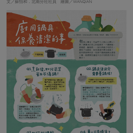
畜產肉類
水產
文／蘇怡和．北南分社社員 繪圖／WANQIAN
廚房瑜伽
合作25-經典快閃最後一週
水畜加工品
料理方式
產品檢驗
合作25-精選產品第四彈
關注議題
烘焙．點心
自主把關
合作25-精選產品第三彈
調理食材・點心
減硝酸鹽
惜食
醬料
檢驗報告
更多當季產品
調味醬料/南北貨
烘焙
非基改運動
支持本土農糧
湯品．鍋物
硝酸鹽檢驗
休閒零嘴
沖泡飲品
廢核運動
能源議題
漬物
議題活動
保健食品
減添加物
減塑減廢
涼拌沙拉
社員權益
主婦聯盟X樂齡網特約優惠案
公益金
食農教育
飲品
居家好物
合作社法規
30%rPET紅烏龍茶
更多議題
美妝保養
個人清潔
社務專區
2024農業發展計畫年度報告
主題食譜
生活者e週報
家庭清潔
織品
選舉專區
更多議題活動
異國料理
日用品
圖書禮品
綠主張月刊
年菜食譜
防災用品
最新消息
把最好的台灣味帶回家！
典藏閱覽室
養身食補