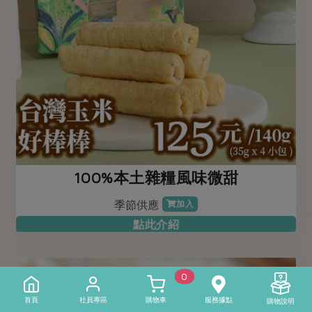
100%本土雜糧風味微甜
季節供應
加入
點此介紹
0
首頁
社員專區
購物車
服務據點
購物說明