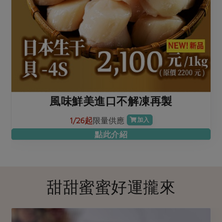
風味鮮美進口不解凍再製
1/26起
限量供應
加入
點此介紹
甜甜蜜蜜好運攏來