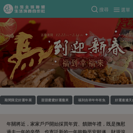
搜尋
選單
產品分類
當季蔬果
食譜料理
一籃菜
當令水果
食材
特別企畫
芽苗類
蕈菇類
米食
預購活動
綠主張
辛香料類
麵食
把最好的台灣味帶回家！
觀點文章
關於合作社
肉食
奶蛋豆・五穀
防災用品預購圓滿結束
主婦食堂
一籃菜真心話
海鮮
蛋
乳製品
認識合作社
重要公告
2026年端午節預購圓滿結束
期間限定好運年菜
甜甜蜜蜜好運攏來
福到吉祥年年有魚
好運連連天
社內大小事
合作聯合國
常備菜
豆製品
米麵雜糧
關於我們
更多預購活動
產品故事
生活提案
蔬食
合作社組織
肉品・水產
年關將近，家家戶戶開始採買年貨、饋贈年禮，既是撫慰
樂齡生活
親子食育
蛋料理
當季產品
員工與求才
過去一年的辛勞，也寄託新的一年能夠平安順遂，財源滾