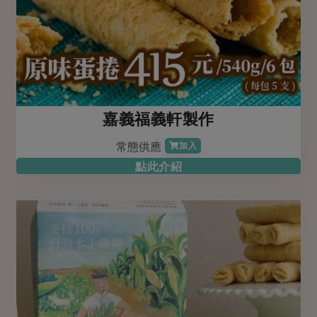
嘉義福義軒製作
常態供應
加入
點此介紹