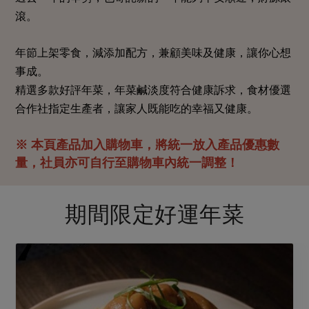
畜產肉類
水產
廚房瑜伽
滾。
合作25-經典快閃最後一週
水畜加工品
料理方式
產品檢驗
合作25-精選產品第四彈
關注議題
年節上架零食，減添加配方，兼顧美味及健康，讓你心想
烘焙．點心
自主把關
合作25-精選產品第三彈
調理食材・點心
減硝酸鹽
惜食
事成。
醬料
檢驗報告
精選多款好評年菜，年菜鹹淡度符合健康訴求，食材優選
更多當季產品
調味醬料/南北貨
烘焙
非基改運動
支持本土農糧
湯品．鍋物
合作社指定生產者，讓家人既能吃的幸福又健康。
硝酸鹽檢驗
休閒零嘴
沖泡飲品
廢核運動
能源議題
漬物
議題活動
※ 本頁產品加入購物車，將統一放入產品優惠數
保健食品
減添加物
減塑減廢
涼拌沙拉
量，社員亦可自行至購物車內統一調整！
社員權益
主婦聯盟X樂齡網特約優惠案
公益金
食農教育
飲品
居家好物
合作社法規
30%rPET紅烏龍茶
更多議題
期間限定好運年菜
美妝保養
個人清潔
社務專區
2024農業發展計畫年度報告
主題食譜
生活者e週報
家庭清潔
織品
選舉專區
更多議題活動
異國料理
日用品
圖書禮品
綠主張月刊
年菜食譜
防災用品
最新消息
把最好的台灣味帶回家！
典藏閱覽室
養身食補