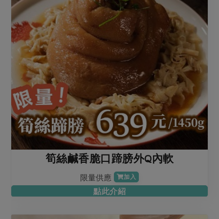
媒體報導
最新產品
節慶大餐
下載專區
優惠專區
高麗菜海鮮煎餅
地區活動
素食專區
社務會議
地區活動
樂齡友善
活動報下載
筍絲鹹香脆口蹄膀外Q內軟
限量供應
加入
點此介紹