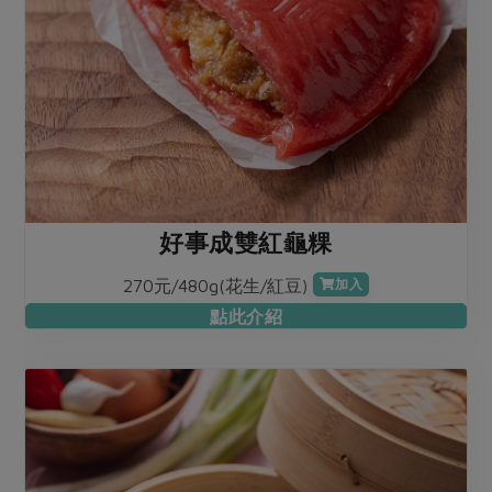
好事成雙紅龜粿
270元/480g(花生/紅豆)
加入
點此介紹