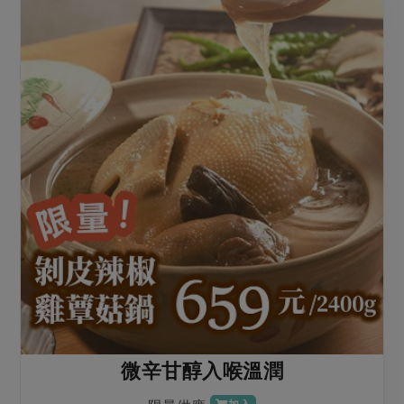
微辛甘醇入喉溫潤