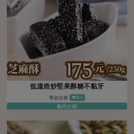
低溫焙炒堅果酥糖不黏牙
季節供應
加入
點此介紹