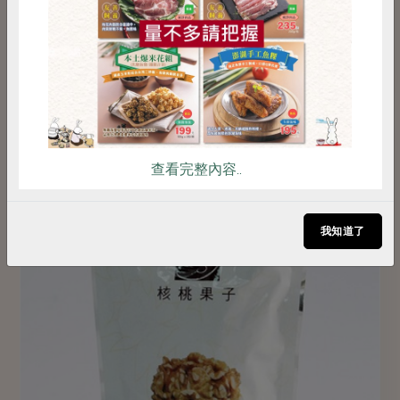
腰果香脆帶有淡淡鹽味
雞蛋
食安
共同購買
季節供應
加入
點此介紹
查看完整內容..
我知道了