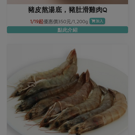
豬皮熬湯底，豬肚滑雞肉Q
1/19起
優惠價350元/1,200g
加入
點此介紹